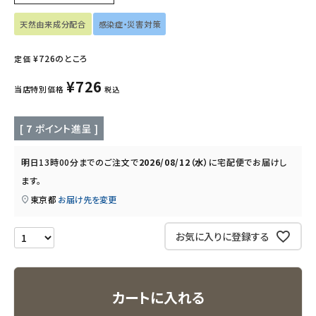
天然由来成分配合
感染症・災害対策
キッズ・ベビー・マタニティ
¥
726
のところ
定価
キッチン用品
¥
726
当店特別価格
税込
フード・ドリンク
[
7
ポイント進呈 ]
ブランド
明日
13時00分
までのご注文で
2026/08/12（水）
に
宅配便
でお届けし
定期購入
ます。
東京都
お届け先を変更
オリジナルブランド
お気に入りに登録する
ナチュラムーン
エコリュクス
カートに入れる
エコメイト