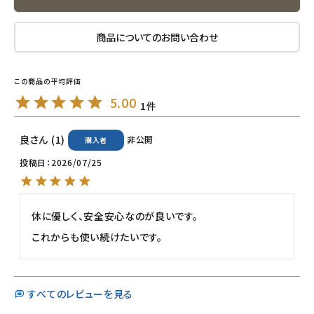
ナチュラプラス
商品についてのお問い合わせ
アルマウィン
5.00
アルモニベルツ
1
良
1
非公開
コラム・スタッフのおすすめ
購入者
投稿日
2026/07/25
ご利用ガイド等
アカウント情報
体に優しく、安全安心なのが良いです。

ようこそ ゲスト 様
これからも使い続けたいです。
meeting_room
person
ログイン
会員登録
すべてのレビューを見る