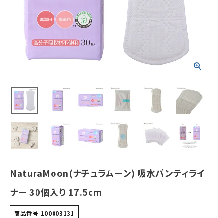
¥
726
(税込)
ホーム
新商品
カテゴリーから探す
美容・コスメ・香水
衛生用品
日用品雑貨
NaturaMoon(ナチュラムーン) 吸水パンティライ
フェムケア
ナー 30個入り 17.5cm
インナー・下着・ナイトウェア
商品番号
100003131