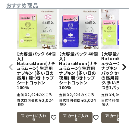
おすすめ商品
【大容量パック 64個
【大容量パック 40個
【大容量パック】
入】
入】
NaturaMoon(
NaturaMoon(ナチ
NaturaMoon(ナチ
ュラムーン) 生理
ュラムーン) 生理用
ュラムーン) 生理用
ナプキン 羽つき×
ナプキン (多い日の
ナプキン (多い日の
パックセット(多
昼用) 羽つき トップ
夜用) 羽つきトップ
の昼用羽つき1パ
シートコットン
シートコットン
ク、多い日の夜用
100％
100％
つき1パック)
¥
2,024
のところ
¥
2,024
のところ
¥
4,048
のとこ
定価
定価
定価
¥
2,024
¥
2,024
¥
4,0
当店特別価格
当店特別価格
当店特別価格
税込
税込
税込
カートに入れ
カートに入れ
カートに入れ
る
る
る