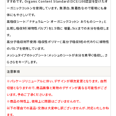
すすめです。 Organic Content Standard（OCS）100認証を受けたオ
ーガニックコットンを使用しています。 無漂白、無着色なので環境にも身
体にもやさしいです。
高吸収シート：「ナチュラムーン オーガニックコットン おりものシート」と
比較し吸収材（植物性パルプ）を1.5倍に 増量。5ccまでの水分を吸収しま
す。
高分子吸収材不使用：吸収性ポリマー( 高分子吸収材)の代わりに植物性
のパルプを使用しています。
メッシュタイプのトップシート：メッシュのシートが水分を素早く吸収し、さ
らさらをキープします。
注意事項
※パッケージリニューアルに伴い、デザインが順次変更となります。 自然
切替となりますので、商品画像と実物のデザインが異なる可能性がござ
います。予めご了承くださいませ。
※商品の特性上、使用上に問題はございませんので、
以下の理由での返品・交換は大変申し訳ございませんが、対応いたしかね
ます。