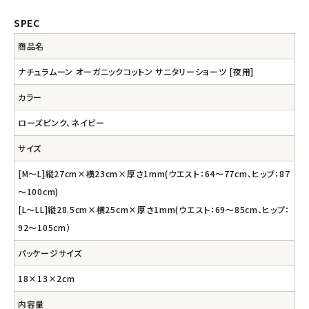
SPEC
商品名
ナチュラムーン オーガニックコットン サニタリーショーツ [夜用]
カラー
ローズピンク、ネイビー
サイズ
[M～L]縦27cm×横23cm×厚さ1mm(ウエスト：64～77cm、ヒップ：87
～100cm)
[L～LL]縦28.5cm×横25cm×厚さ1mm(ウエスト：69～85cm、ヒップ：
92～105cm）
パッケージサイズ
18×13×2cm
内容量