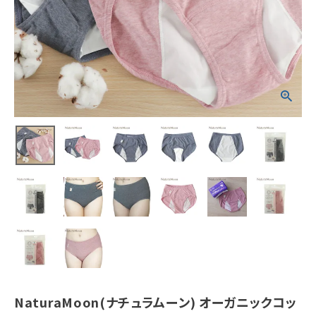
¥
3,278
(税込)
ホーム
新商品
カテゴリーから探す
美容・コスメ・香水
衛生用品
日用品雑貨
フェムケア
NaturaMoon(ナチュラムーン) オーガニックコッ
インナー・下着・ナイトウェア