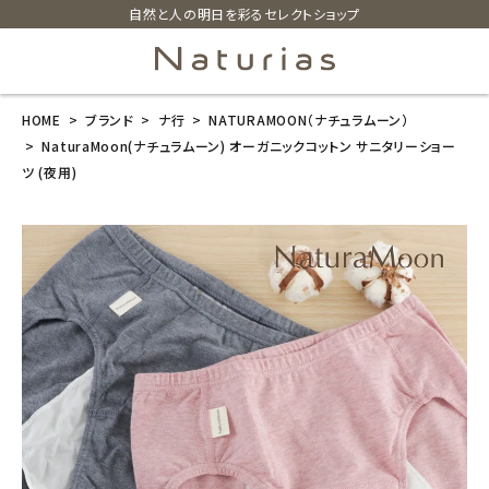
自然と人の明日を彩るセレクトショップ
HOME
ブランド
ナ行
NATURAMOON（ナチュラムーン）
search
NaturaMoon(ナチュラムーン) オーガニックコットン サニタリーショー
ツ (夜用)
NaturaMoon
(ナチュラムー
ン) オーガニッ
クコットン サニ
タリーショーツ
(夜用)