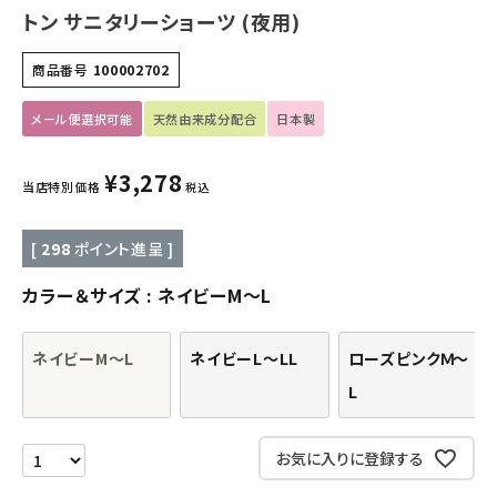
トン サニタリーショーツ (夜用)
キッズ・ベビー・マタニティ
商品番号
100002702
キッチン用品
メール便選択可能
天然由来成分配合
日本製
フード・ドリンク
¥
3,278
当店特別価格
税込
ブランド
[
298
ポイント進呈 ]
定期購入
カラー＆サイズ
ネイビーM～L
オリジナルブランド
ネイビーM～L
ネイビーL～LL
ローズピンクＭ～
ナチュラムーン
L
エコリュクス
お気に入りに登録する
エコメイト