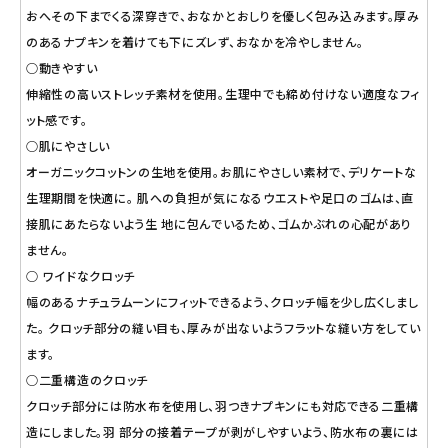
おへその下までくる深穿きで、おなかとおしりを優しく包み込みます。厚み
のあるナプキンを着けても下にズレず、おなかを冷やしません。
○動きやすい
伸縮性の高いストレッチ素材を使用。生理中でも締め付けない適度なフィ
ット感です。
○肌にやさしい
オーガニックコットンの生地を使用。お肌にやさしい素材で、デリケートな
生理期間を快適に。 肌への負担が気になるウエストや足口のゴムは、直
接肌にあたらないよう生 地に包んでいるため、ゴムかぶれの心配があり
ません。
○ ワイドなクロッチ
幅のあるナチュラムーンにフィットできるよう、クロッチ幅を少し広くしまし
た。 クロッチ部分の縫い目も、厚みが出ないようフラットな縫い方をしてい
ます。
○二重構造のクロッチ
クロッチ部分には防水布を使用し、羽つきナプキンにも対応できる二重構
造にしました。羽 部分の接着テープが剥がしやすいよう、防水布の裏には