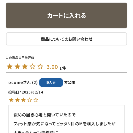
カートに入れる
ナチュラプラス
アルマウィン
商品についてのお問い合わせ
アルモニベルツ
コラム・スタッフのおすすめ
3.00
1
ご利用ガイド等
ocome
2
非公開
購入者
アカウント情報
投稿日
2025/02/14
ようこそ ゲスト 様
meeting_room
person
ログイン
会員登録
緩めの履き心地と聞いていたので

フィット感が気になってピッタリ目のMを購入しましたが

ナチュラムーン装着時に 
