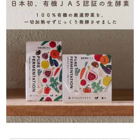
ナチュラプラス
アルマウィン
アルモニベルツ
コラム・スタッフのおすすめ
ご利用ガイド等
アカウント情報
ようこそ ゲスト 様
meeting_room
person
ログイン
会員登録