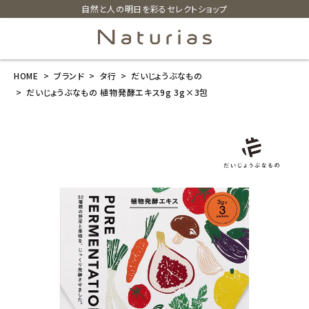
自然と人の明日を彩るセレクトショップ
HOME
ブランド
タ行
だいじょうぶなもの
search
だいじょうぶなもの 植物発酵エキス9g 3g×3包
だいじょうぶな
もの 植物発酵
エキス9g 3g×
3包
¥
540
(税込)