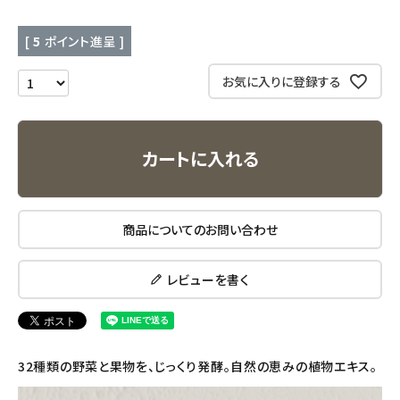
キッチン用品
[
5
ポイント進呈 ]
お気に入りに登録する
フード・ドリンク
ブランド
カートに入れる
定期購入
オリジナルブランド
商品についてのお問い合わせ
ナチュラムーン
レビューを書く
エコリュクス
エコメイト
32種類の野菜と果物を、じっくり発酵。自然の恵みの植物エキス。