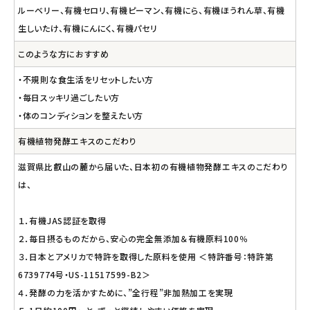
ルーベリー、有機セロリ、有機ピーマン、有機にら、有機ほうれん草、有機
生しいたけ、有機にんにく、有機パセリ
このような方におすすめ
・不規則な食生活をリセットしたい方
・毎日スッキリ過ごしたい方
・体のコンディションを整えたい方
有機植物発酵エキスのこだわり
滋賀県比叡山の麓から届いた、日本初の有機植物発酵エキスのこだわり
は、
１．有機JAS認証を取得
２．毎日摂るものだから、安心の完全無添加＆有機原料100％
３．日本とアメリカで特許を取得した原料を使用 ＜特許番号：特許第
6739774号・US-11517599-B2＞
４．発酵の力を活かすために、”全行程”非加熱加工を実現