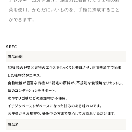
菜を使用。からだにいいものを、手軽に摂取すること
ができます。
SPEC
商品説明
32種類の野菜と果物のエキスをじっくりと発酵させ、非加熱加工で抽出
した植物発酵エキス。
食物繊維が豊富な有機JAS認定の原料が、不規則な食環境をリセットし、
体のコンディションをサポート。
水やオリゴ糖などの添加物は不使用。
イチジクペーストがベースになった甘みのある味わいです。
お子様からお年寄り、妊娠中の方まで安心してお飲みいただけます。
商品名