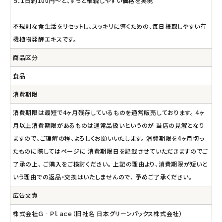
５．1日約100円～と、ずっと継続しやすい価格を実現
不規則な食生活をリセットし、スッキリに導くための、毎日摂取しやすい有
機植物発酵エキスです。
商品区分
食品
消費期限
消費期限は最短で4ヶ月残存しているものを通常販売しております。 4ヶ
月以上消費期限があるものは通常品扱いというのが 当店の見解となり
ますので、ご理解の程、よろしくお願いいたします。 消費期限を4ヶ月切っ
たものに際してはページに 消費期限日を記載させていただきますのでご
了承の上、 ご購入をご検討ください。 上記の理由より、消費期限が短いと
いう理由での返品・交換はいたしませんので、 予めご了承ください。
広告文責
株式会社Ｇ‐Ｐｌａｃｅ（旧社名 日本グリーンパックス株式会社）