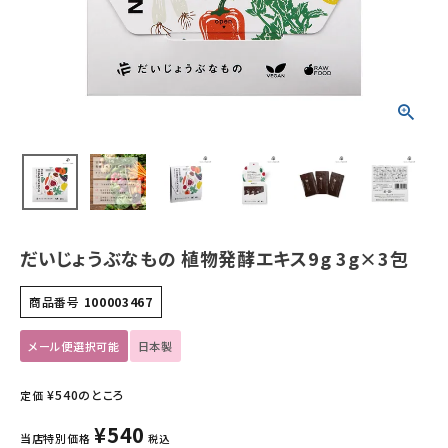
ホーム
新商品
カテゴリーから探す
美容・コスメ・香水
衛生用品
だいじょうぶなもの 植物発酵エキス9g 3g×3包
日用品雑貨
商品番号
100003467
フェムケア
メール便選択可能
日本製
インナー・下着・ナイトウェア
¥
540
のところ
定価
¥
540
キッズ・ベビー・マタニティ
当店特別価格
税込