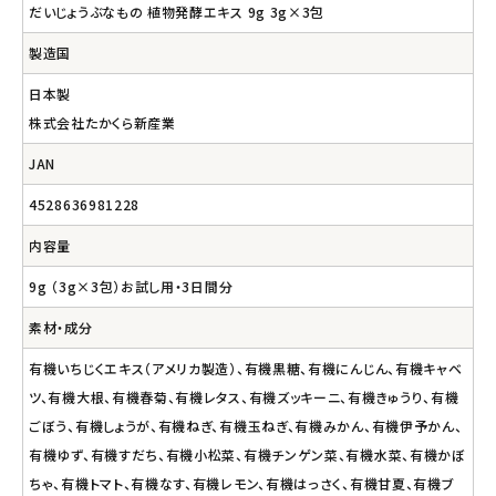
だいじょうぶなもの 植物発酵エキス 9g 3g×3包
製造国
日本製
株式会社たかくら新産業
JAN
4528636981228
内容量
9g （3g×3包）お試し用・3日間分
素材・成分
有機いちじくエキス（アメリカ製造）、有機黒糖、有機にんじん、有機キャベ
ツ、有機大根、有機春菊、有機レタス、有機ズッキーニ、有機きゅうり、有機
ごぼう、有機しょうが、有機ねぎ、有機玉ねぎ、有機みかん、有機伊予かん、
有機ゆず、有機すだち、有機小松菜、有機チンゲン菜、有機水菜、有機かぼ
ちゃ、有機トマト、有機なす、有機レモン、有機はっさく、有機甘夏、有機ブ