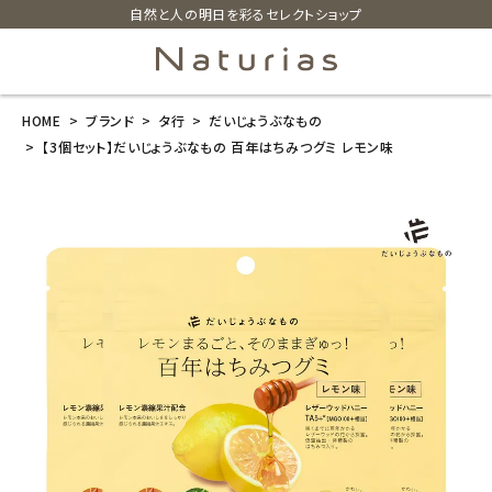
自然と人の明日を彩るセレクトショップ
HOME
ブランド
タ行
だいじょうぶなもの
search
【3個セット】だいじょうぶなもの 百年はちみつグミ レモン味
【3個セット】だ
いじょうぶなも
の 百年はちみ
つグミ レモン
味
¥
1,458
(税込)