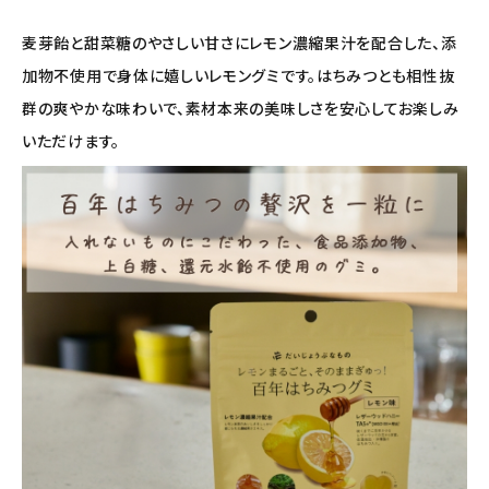
ナチュラプラス
麦芽飴と甜菜糖のやさしい甘さにレモン濃縮果汁を配合した、添
加物不使用で身体に嬉しいレモングミです。はちみつとも相性抜
アルマウィン
群の爽やかな味わいで、素材本来の美味しさを安心してお楽しみ
アルモニベルツ
いただけます。
コラム・スタッフのおすすめ
ご利用ガイド等
アカウント情報
ようこそ ゲスト 様
meeting_room
person
ログイン
会員登録