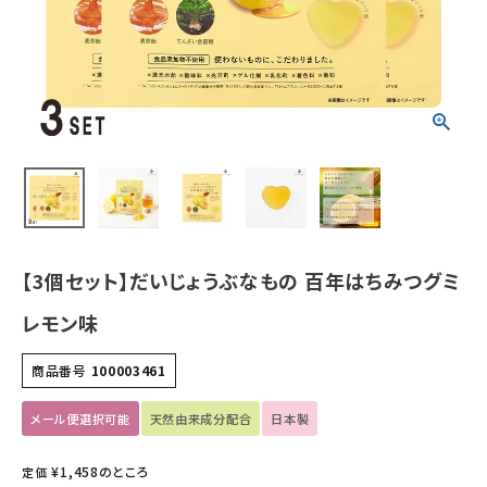
ホーム
新商品
カテゴリーから探す
美容・コスメ・香水
【3個セット】だいじょうぶなもの 百年はちみつグミ
衛生用品
レモン味
日用品雑貨
商品番号
100003461
フェムケア
メール便選択可能
天然由来成分配合
日本製
インナー・下着・ナイトウェア
¥
1,458
のところ
定価