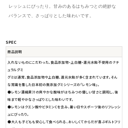
レッシュにぴったり。甘みのあるはちみつとの絶妙な
バランスで、さっぱりとした味わいです。
SPEC
商品説明
入れないものにこだわった、食品添加物・上白糖・還元水飴不使用のナチ
ュラルグミ
グミは通常、食品添加物や上白糖、還元水飴が多く含まれています。そん
な常識を覆した日本初の無添加グミシリーズの「レモン味」。
●レモン濃縮果汁の爽やかな酸味がはちみつの優しい甘さと調和し、後
味まで軽やかなさっぱりとした味わいです。
●レモンはクエン酸やビタミンCを含み、暑い日やスポーツ後のリフレッシ
ュにぴったり。
●大人も子どもも安心して食べられる、おいしくてからだが喜ぶギルトフリ