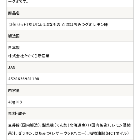
ーグミです。
商品名
【3個セット】だいじょうぶなもの 百年はちみつグミ レモン味
製造国
日本製
株式会社たかくら新産業
JAN
4528636981198
内容量
49g×3
素材・成分
麦芽飴（国内製造）、甜菜糖（てん菜（北海道産））（国内製造）、レモン濃縮
果汁、ゼラチン、はちみつ（レザーウッドハニー）、植物油脂（MCTオイル）