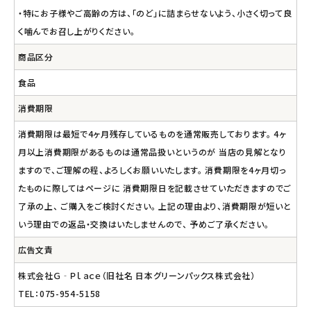
・特にお子様やご高齢の方は、「のど」に詰まらせないよう、小さく切って良
く噛んでお召し上がりください。
商品区分
食品
消費期限
消費期限は最短で4ヶ月残存しているものを通常販売しております。 4ヶ
月以上消費期限があるものは通常品扱いというのが 当店の見解となり
ますので、ご理解の程、よろしくお願いいたします。 消費期限を4ヶ月切っ
たものに際してはページに 消費期限日を記載させていただきますのでご
了承の上、 ご購入をご検討ください。 上記の理由より、消費期限が短いと
いう理由での返品・交換はいたしませんので、 予めご了承ください。
広告文責
株式会社Ｇ‐Ｐｌａｃｅ（旧社名 日本グリーンパックス株式会社）
TEL：075-954-5158