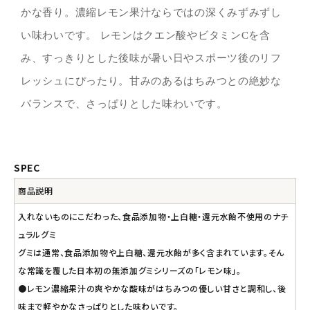
かな香り。濃縮レモン果汁ならではの深くみずみずし
い味わいです。 レモンはクエン酸やビタミンCを含
み、すっきりとした後味が暑い日やスポーツ後のリフ
レッシュにぴったり。甘みのあるはちみつとの絶妙な
バランスで、さっぱりとした味わいです。
SPEC
商品説明
入れないものにこだわった、食品添加物・上白糖・還元水飴不使用のナチ
ュラルグミ
グミは通常、食品添加物や上白糖、還元水飴が多く含まれています。そん
な常識を覆した日本初の無添加グミシリーズの「レモン味」。
●レモン濃縮果汁の爽やかな酸味がはちみつの優しい甘さと調和し、後
味まで軽やかなさっぱりとした味わいです。