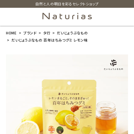
自然と人の明日を彩るセレクトショップ
HOME
ブランド
タ行
だいじょうぶなもの
search
だいじょうぶなもの 百年はちみつグミ レモン味
だいじょうぶな
もの 百年はち
みつグミ レモ
ン味
¥
486
(税込)