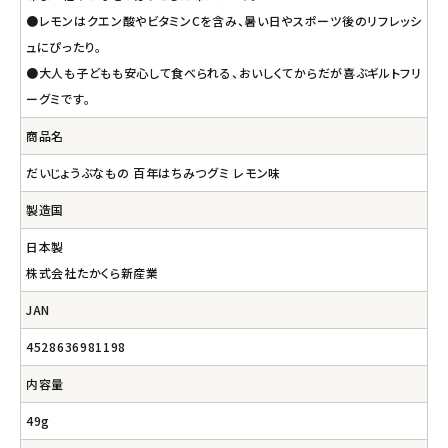
●レモンはクエン酸やビタミンCを含み、暑い日やスポーツ後のリフレッシ
ュにぴったり。
●大人も子どもも安心して食べられる、おいしくてからだが喜ぶギルトフリ
ーグミです。
商品名
だいじょうぶなもの 百年はちみつグミ レモン味
製造国
日本製
株式会社たかくら新産業
JAN
4528636981198
内容量
49g