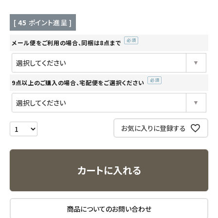
キッチン用品
[
45
ポイント進呈 ]
メール便をご利用の場合、同梱は8点まで
フード・ドリンク
(必
須)
ブランド
9点以上のご購入の場合、宅配便をご選択ください
(必
定期購入
須)
オリジナルブランド
お気に入りに登録する
ナチュラムーン
カートに入れる
エコリュクス
エコメイト
商品についてのお問い合わせ