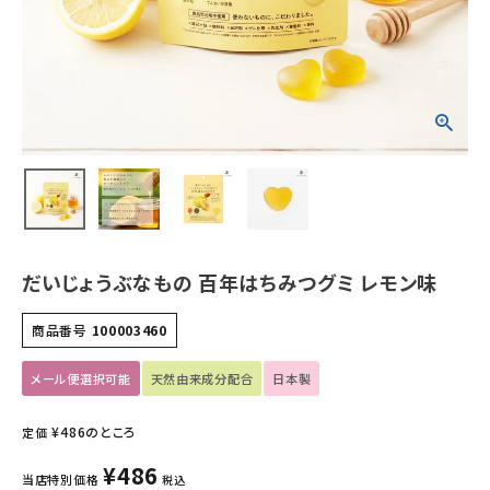
ホーム
新商品
カテゴリーから探す
美容・コスメ・香水
衛生用品
だいじょうぶなもの 百年はちみつグミ レモン味
日用品雑貨
商品番号
100003460
フェムケア
メール便選択可能
天然由来成分配合
日本製
インナー・下着・ナイトウェア
¥
486
のところ
定価
¥
486
キッズ・ベビー・マタニティ
当店特別価格
税込