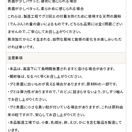
表面が少しパサっと、硬めに感じられる場合
表面が少しベタっと、柔らかめに感じられる場合
これらは、製造工程でグミ同士の付着を防ぐために使用する天然の澱粉
（でんぷん）の量の違いによるものです。どちらも品質には全く問題ござい
ませんので、ご安心してお召し上がりください。
無添加だからこそ生まれる、自然な風味と食感の変化をお楽しみいただ
ければ幸いです。
注意事項
・本品は、高温下にて長時間放置されますと溶ける場合があります。
・開封後は、なるべく早くお召し上がりください。
・グミ表面に白いものが見える場合がありますが、原材料の一部です。
・グミは弾力性がありますので、「のど」に詰まらせないよう、少しずつ噛ん
でお召し上がりください。
・グミ表面に小さな黒い粒が付いている場合がありますが、これは原料由
来の粒ですので、安心してお召し上がりください。
・本品製造工場では、小麦、乳成分、卵、えび、かにを含む製品を製造して
います。