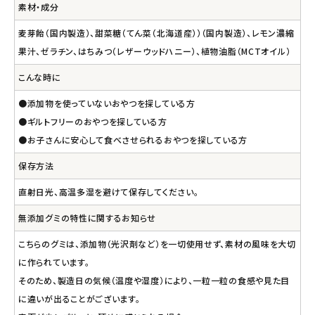
素材・成分
麦芽飴（国内製造）、甜菜糖（てん菜（北海道産））（国内製造）、レモン濃縮
果汁、ゼラチン、はちみつ（レザーウッドハニー）、植物油脂（MCTオイル）
こんな時に
●添加物を使っていないおやつを探している方
●ギルトフリーのおやつを探している方
●お子さんに安心して食べさせられるおやつを探している方
保存方法
直射日光、高温多湿を避けて保存してください。
無添加グミの特性に関するお知らせ
こちらのグミは、添加物（光沢剤など）を一切使用せず、素材の風味を大切
に作られています。
そのため、製造日の気候（温度や湿度）により、一粒一粒の食感や見た目
に違いが出ることがございます。