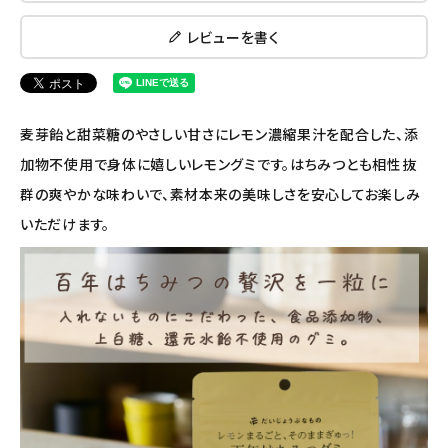
ナチュラプラス
レビューを書く
アルマウィン
アルモニベルツ
麦芽飴と甜菜糖のやさしい甘さにレモン濃縮果汁を配合した、添
コラム・スタッフのおすすめ
加物不使用で身体に嬉しいレモングミです。はちみつとも相性抜
群の爽やかな味わいで、素材本来の美味しさを安心してお楽しみ
ご利用ガイド等
いただけます。
アカウント情報
ようこそ ゲスト 様
meeting_room
person
ログイン
会員登録