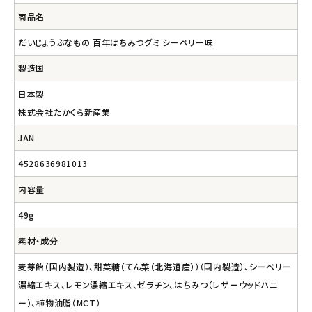
商品名
だいじょうぶなもの 百年はちみつグミ シーベリー味
製造国
日本製
株式会社たかくら新産業
JAN
4528636981013
内容量
49g
素材・成分
麦芽飴（国内製造）、甜菜糖（てん菜（北海道産））（国内製造）、シーベリー
濃縮エキス、レモン濃縮エキス、ゼラチン、はちみつ（レザーウッドハニ
ー）、植物油脂（MCT）