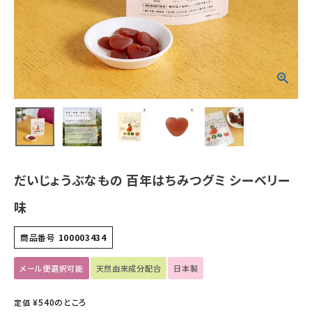
ホーム
新商品
カテゴリーから探す
美容・コスメ・香水
衛生用品
だいじょうぶなもの 百年はちみつグミ シーベリー
日用品雑貨
味
フェムケア
商品番号
100003434
インナー・下着・ナイトウェア
メール便選択可能
天然由来成分配合
日本製
¥
540
のところ
定価
キッズ・ベビー・マタニティ