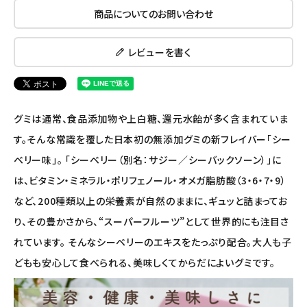
ナチュラプラス
商品についてのお問い合わせ
アルマウィン
レビューを書く
アルモニベルツ
コラム・スタッフのおすすめ
グミは通常、食品添加物や上白糖、還元水飴が多く含まれていま
す。そんな常識を覆した日本初の無添加グミの新フレイバー「シー
ご利用ガイド等
ベリー味」。 「シーベリー（別名：サジー／シーバックソーン）」に
アカウント情報
は、ビタミン・ミネラル・ポリフェノール・オメガ脂肪酸（3・6・7・9）
ようこそ ゲスト 様
など、200種類以上の栄養素が自然のままに、ギュッと詰まってお
り、その豊かさから、“スーパーフルーツ”として世界的にも注目さ
meeting_room
person
ログイン
会員登録
れています。 そんなシーベリーのエキスをたっぷり配合。大人も子
どもも安心して食べられる、美味しくてからだによいグミです。