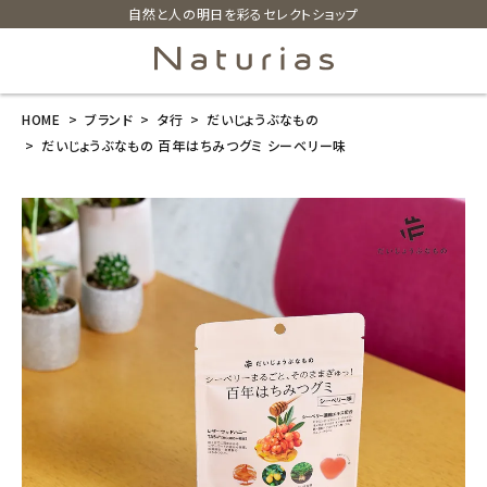
自然と人の明日を彩るセレクトショップ
HOME
ブランド
タ行
だいじょうぶなもの
search
だいじょうぶなもの 百年はちみつグミ シーベリー味
だいじょうぶな
もの 百年はち
みつグミ シー
ベリー味
¥
540
(税込)