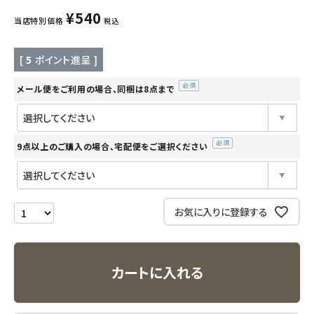
¥
540
当店特別価格
税込
キッチン用品
[
5
ポイント進呈 ]
フード・ドリンク
メール便をご利用の場合、同梱は8点まで
ブランド
(必
須)
定期購入
9点以上のご購入の場合、宅配便をご選択ください
(必
オリジナルブランド
須)
ナチュラムーン
お気に入りに登録する
エコリュクス
カートに入れる
エコメイト