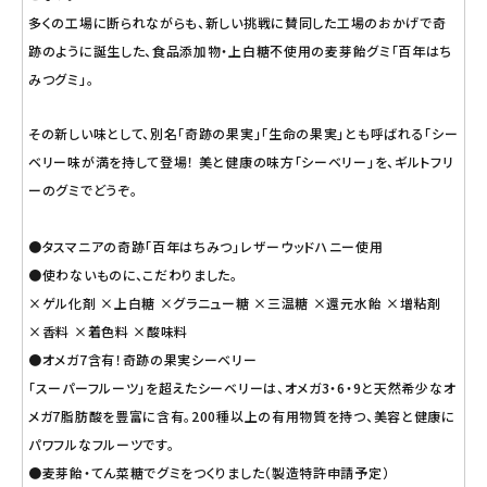
多くの工場に断られながらも、新しい挑戦に賛同した工場のおかげで奇
跡のように誕生した、食品添加物・上白糖不使用の麦芽飴グミ「百年はち
みつグミ」。
その新しい味として、別名「奇跡の果実」「生命の果実」とも呼ばれる「シー
ベリー味が満を持して登場！ 美と健康の味方「シーベリー」を、ギルトフリ
ーのグミでどうぞ。
●タスマニアの奇跡「百年はちみつ」レザーウッドハニー使用
●使わないものに、こだわりました。
×ゲル化剤 ×上白糖 ×グラニュー糖 ×三温糖 ×還元水飴 ×増粘剤
×香料 ×着色料 ×酸味料
●オメガ7含有！奇跡の果実シーベリー
「スーパーフルーツ」を超えたシーベリーは、オメガ3・6・9と天然希少なオ
メガ7脂肪酸を豊富に含有。200種以上の有用物質を持つ、美容と健康に
パワフルなフルーツです。
●麦芽飴・てん菜糖でグミをつくりました（製造特許申請予定）