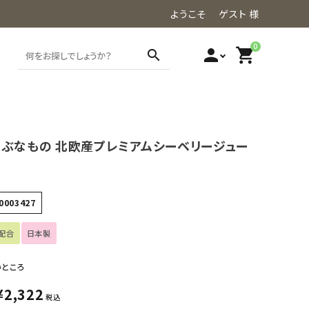
ようこそ ゲスト 様
0
person
shopping_cart
search
うぶなもの 北欧産プレミアムシーベリージュー
0003427
配合
日本製
のところ
¥
2,322
税込