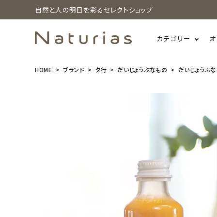
自然と人の明日を彩るセレクトショップ
カテゴリー
オ
HOME
ブランド
タ行
だいじょうぶなもの
だいじょうぶな
search
だいじょうぶ
なもの 北欧
産プレミアム
シーベリー