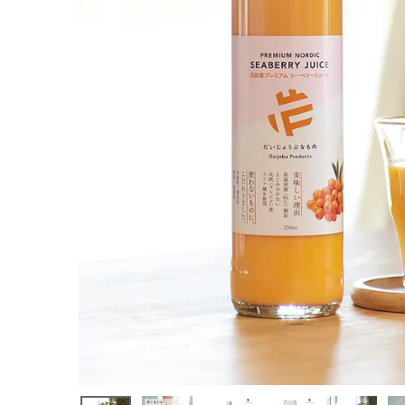
ジュース 25
0ml
¥
2,322
(税込)
ホーム
新商品
カテゴリーから探す
美容・コスメ・香水
衛生用品
日用品雑貨
フェムケア