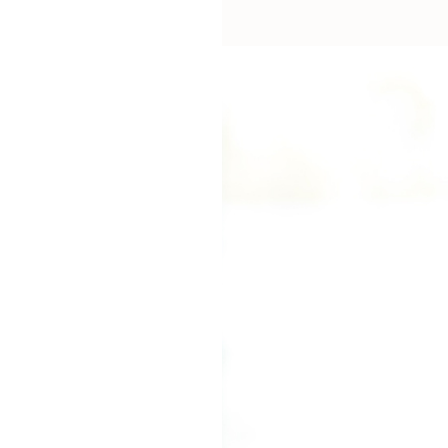
エコリュクス
エコメイト
ナチュラプラス
アルマウィン
アルモニベルツ
コラム・スタッフのおすすめ
ご利用ガイド等
アカウント情報
ようこそ ゲスト 様
meeting_room
person
ログイン
会員登録