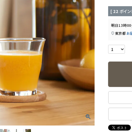
[
22
ポイン
明日
13時0
東京都
お