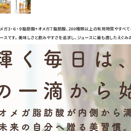
オメガ３・６・９脂肪酸+オメガ７脂肪酸、200種類以上の有用物質やす
スです。 美味しさと飲みやすさを追求し、ジュースに最も適したえぐみ