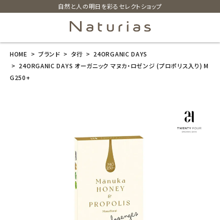
自然と人の明日を彩るセレクトショップ
HOME
ブランド
タ行
24ORGANIC DAYS
search
24ORGANIC DAYS オーガニック マヌカ・ロゼンジ (プロポリス入り) M
G250+
24ORGANIC
DAYS オーガニ
ック マヌカ・ロ
ゼンジ (プロポ
リス入り) MG2
50+