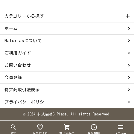
カテゴリーから探す
ホーム
Naturiasについて
ご利用ガイド
お問い合わせ
会員登録
特定商取引法表示
プライバシーポリシー
© 2024 株式会社G-Place. All rights Reserved.
search
favorite_border
shopping_cart
schedule
menu
探す
お気に入り
買い物かご
購入履歴
メニュー