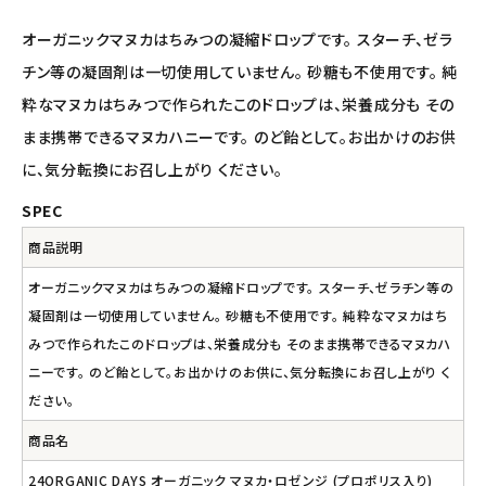
オーガニックマヌカはちみつの凝縮ドロップです。 スターチ、ゼラ
ナチュラプラス
チン等の凝固剤は一切使用していません。 砂糖も不使用です。 純
粋なマヌカはちみつで作られたこのドロップは、栄養成分も その
アルマウィン
まま携帯できるマヌカハニーです。 のど飴として。お出かけのお供
アルモニベルツ
に、気分転換にお召し上がり ください。
SPEC
コラム・スタッフのおすすめ
商品説明
ご利用ガイド等
オーガニックマヌカはちみつの凝縮ドロップです。 スターチ、ゼラチン等の
凝固剤は一切使用していません。 砂糖も不使用です。 純粋なマヌカはち
アカウント情報
みつで作られたこのドロップは、栄養成分も そのまま携帯できるマヌカハ
ようこそ ゲスト 様
ニーです。 のど飴として。お出かけのお供に、気分転換にお召し上がり く
ださい。
meeting_room
person
ログイン
会員登録
商品名
24ORGANIC DAYS オーガニック マヌカ・ロゼンジ (プロポリス入り)