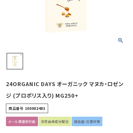
¥
2,160
(税込)
ホーム
新商品
カテゴリーから探す
美容・コスメ・香水
24ORGANIC DAYS オーガニック マヌカ・ロゼン
衛生用品
ジ (プロポリス入り) MG250+
日用品雑貨
商品番号
100002483
フェムケア
メール便選択可能
天然由来成分配合
感染症・災害対策
インナー・下着・ナイトウェア