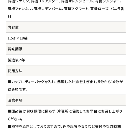
有機シナモン、有機コリアンダー、有機オレンジピール、有機ジンジャー、
有機フェンネル、有機レモンバーム、有機マグワート、有機ローズ、バニラ香
料
内容量
1.5g×18袋
賞味期限
製造後2年
使用方法
■カップにティーバッグを入れ、沸騰したお湯を注ぎます。5分から10分が
飲み頃です。
注意事項
■開封後は賞味期限に限らず、冷暗所に保管してお早目にお召し上がり
ください。
■植物を原料としておりますので、色や風味や香りなど天候や採取時期