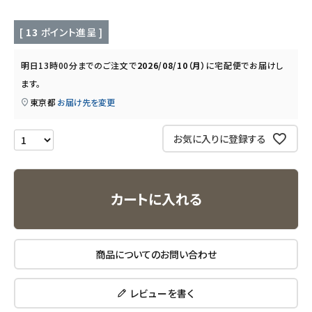
キッチン用品
[
13
ポイント進呈 ]
フード・ドリンク
明日
13時00分
までのご注文で
2026/08/10（月）
に
宅配便
でお届けし
ます。
ブランド
東京都
お届け先を変更
定期購入
お気に入りに登録する
オリジナルブランド
カートに入れる
ナチュラムーン
エコリュクス
商品についてのお問い合わせ
エコメイト
レビューを書く