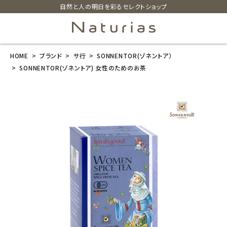
自然と人の明日を彩るセレクトショップ
HOME
ブランド
サ行
SONNENTOR(ゾネントア）
search
SONNENTOR(ゾネントア) 女性のためのお茶
SONNENTOR
(ゾネントア) 女
性のためのお
茶
¥
1,404
(税込)