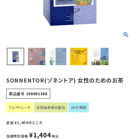
ホーム
新商品
カテゴリーから探す
美容・コスメ・香水
衛生用品
SONNENTOR(ゾネントア) 女性のためのお茶
日用品雑貨
商品番号
100001368
フェムケア
フェアトレード
天然由来成分配合
3Rの実践
インナー・下着・ナイトウェア
¥
1,404
のところ
定価
¥
1,404
キッズ・ベビー・マタニティ
当店特別価格
税込