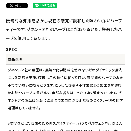
ナチュラプラス
アルマウィン
伝統的な知恵を活かし現在の感覚に調和した味わい深いハーブ
ティーです。ゾネントア社のハーブはこだわりぬいた、 厳選したハ
アルモニベルツ
ーブを使用しております。
コラム・スタッフのおすすめ
SPEC
商品説明
ご利用ガイド等
ゾネントア社の農園は、農薬や化学肥料を使わないビオダイナミック農法
アカウント情報
による栽培を実施。収穫は月の運行に従って行い、高品質のハーブのみを
ようこそ ゲスト 様
手でていねいに摘みとります。こうした収穫や手作業による加工を施され
たお茶やハーブは質が高く、自然な香りはしっかり強く留まっています。ゾ
meeting_room
person
ログイン
会員登録
ネントアの製品は包装に至るまでエコロジカルなものづくり、一切の化学
処理はしていません。
いきいきとした女性のためのスパイスティー。バラの花やフェンネルのほん
のり甘い香りの中にシナモンとマグワートをアクセントにブレンドしまし