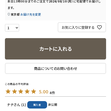
本日
13時00分
までのご注文で
2026/08/10（月）
に
宅配便
でお届けし
ナチュラムーン
ます。
東京都
お届け先を変更
エコリュクス
お気に入りに登録する
エコメイト
ナチュラプラス
カートに入れる
アルマウィン
アルモニベルツ
商品についてのお問い合わせ
コラム・スタッフのおすすめ
5.00
ご利用ガイド等
4
ナナ
1
非公開
購入者
アカウント情報
ようこそ ゲスト 様