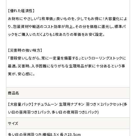
【優れた経済性】
お財布にやさしい「1枚単価」:良いものを、少しでもお得に！大容量化によ
り、包装資材や輸送のコスト効率が向上。その分を価格に還元し、標準パ
ックをご購入いただくよりも1枚あたりの単価をお安く設定。
【災害時の強い味方】
「普段使いしながら、常に一定量を備蓄する」というローリングストックに
最適。災害時、入手困難になりがちな生理用品が家に十分あるという事
実が、安心感に。
商品名
【大容量パック】ナチュラムーン 生理用ナプキン 羽つき×2パックセット(多
い日の昼用羽つき1パック、多い日の夜用羽つき1パック)
サイズ
多い日の昼用羽つき:横幅8.5×長さ23.5cm