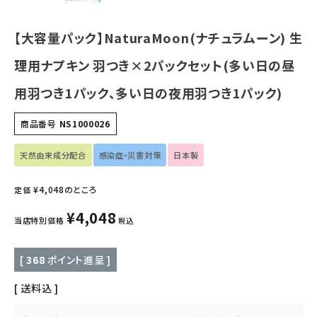
日用品雑貨
【大容量パック】NaturaMoon(ナチュラムーン) 生
フェムケア
理用ナプキン 羽つき×2パックセット(多い日の昼
インナー・下着・ナイトウェア
用羽つき1パック、多い日の夜用羽つき1パック)
キッズ・ベビー・マタニティ
商品番号
NS1000026
キッチン用品
天然由来成分配合
感染症・災害対策
日本製
フード・ドリンク
¥
4,048
のところ
定価
¥
4,048
ブランド
当店特別価格
税込
定期購入
[
368
ポイント進呈 ]
送料込
オリジナルブランド