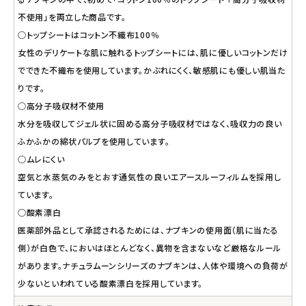
不使用」を両立した商品です。
○トップシートはコットン不織布100％
女性のデリケートな肌に触れるトップシートには、肌に優しいコットンだけ
でできた不織布を使用しています。かぶれにくく、敏感肌にも優しい肌当た
りです。
○高分子吸収材不使用
水分を吸収してジェル状に固める高分子吸収材ではなく、吸収力の良い
ふかふかの綿状パルプを使用しています。
○ムレにくい
空気と水蒸気のみをとおす通気性の良いエアースルーフィルムを採用し
ています。
○酸素漂白
医薬部外品として承認されるためには、ナプキンの使用面（肌に当たる
側）が白色で、においはほとんどなく、異物を含まないなど厳格なルール
があります。ナチュラムーンシリーズのナプキンは、人体や環境への負荷が
少ないといわれている酸素漂白を採用しています。