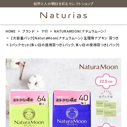
自然と人の明日を彩るセレクトショップ
HOME
ブランド
ナ行
NATURAMOON（ナチュラムーン）
search
【大容量パック】NaturaMoon(ナチュラムーン) 生理用ナプキン 羽つき
×2パックセット(多い日の昼用羽つき1パック、多い日の夜用羽つき1パック)
【大容量パッ
ク】NaturaMo
on(ナチュラム
ーン) 生理用ナ
プキン 羽つき
×2パックセッ