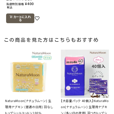
¥
400
当店特別価格
税込
カートに入れ
る
この商品を見た方はこちらもおすすめ
NaturaMoon(ナチュラムーン) 生
【大容量パック 40個入】NaturaMo
理用ナプキン (普通の日用) 羽なし
on(ナチュラムーン) 生理用ナプキ
トップシートコットン100％
ン (多い日の夜用) 羽つきトップシ