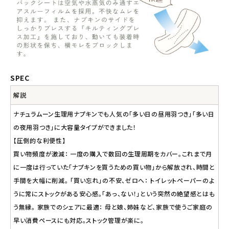
SPEC
解説
ナチュラムーン生理用ナプキンでも人気の「多い日の昼用羽つき」「多い日
の夜用羽つき」に大容量タイプができました！
【圧倒的な利便性】
買い物頻度が激減： 一度の購入で数回の生理周期をカバー。これまで月
に一度は行っていた「ナプキンを買うための買い物」から解放され、時間と
手間を大幅に削減。 「買い忘れ」の不安、ゼロへ： トイレットペーパーのよ
うに常にストックがある安心感。「あっ、ない！」という突然の絶望感とはも
う無縁。 家族でのシェアに最適： 母と娘、姉妹など、家族で使うご家庭の
早い消費ペースにも対応。ストック管理が楽に。