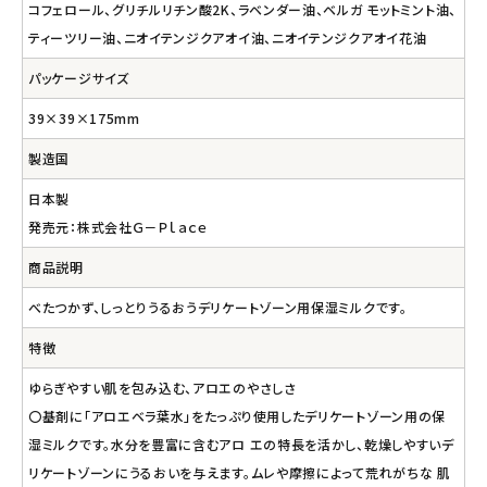
コフェロール、グリチルリチン酸2K、ラベンダー油、ベルガ モットミント油、
ティーツリー油、ニオイテンジクアオイ油、ニオイテンジクアオイ花油
パッケージサイズ
39×39×175mm
製造国
日本製
発売元：株式会社Ｇ－Ｐｌａｃｅ
商品説明
べたつかず、しっとりうるおうデリケートゾーン用保湿ミルクです。
特徴
ゆらぎやすい肌を包み込む、アロエのやさしさ
〇基剤に「アロエベラ葉水」をたっぷり使用したデリケートゾーン用の保
湿ミルクです。水分を豊富に含むアロ エの特長を活かし、乾燥しやすいデ
リケートゾーンにうるおいを与えます。ムレや摩擦によって荒れがちな 肌