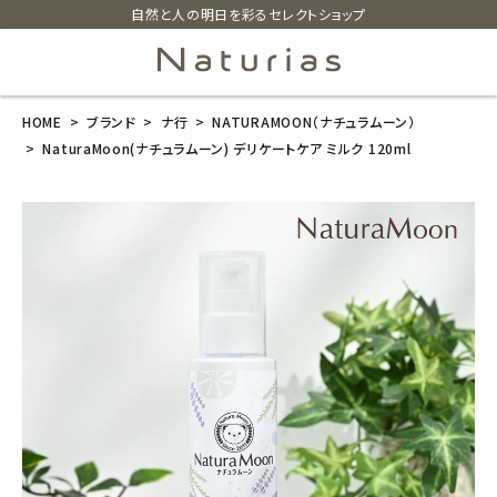
自然と人の明日を彩るセレクトショップ
HOME
ブランド
ナ行
NATURAMOON（ナチュラムーン）
search
NaturaMoon(ナチュラムーン) デリケートケア ミルク 120ml
NaturaMoon
(ナチュラムー
ン) デリケート
ケア ミルク 12
0ml
¥
2,420
(税込)