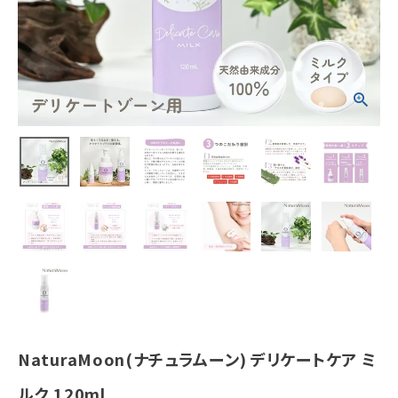
ホーム
新商品
カテゴリーから探す
美容・コスメ・香水
衛生用品
日用品雑貨
フェムケア
NaturaMoon(ナチュラムーン) デリケートケア ミ
インナー・下着・ナイトウェア
ルク 120ml