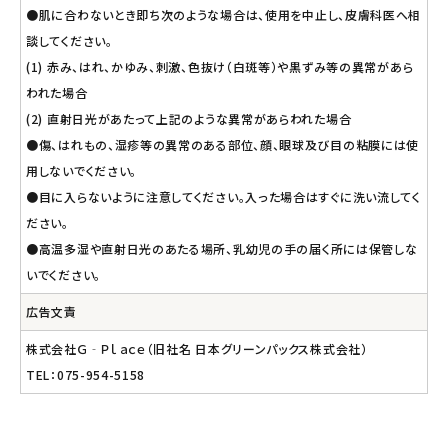
●肌に合わないとき即ち次のような場合は、使用を中止し、皮膚科医へ相
談してください。
(1) 赤み、はれ、かゆみ、刺激、色抜け（白斑等）や黒ずみ等の異常があら
われた場合
(2) 直射日光があたって上記のような異常があらわれた場合
●傷、はれもの、湿疹等の異常のある部位、顔、眼球及び目の粘膜には使
用しないでください。
●目に入らないように注意してください。入った場合はすぐに洗い流してく
ださい。
●高温多湿や直射日光のあたる場所、乳幼児の手の届く所には保管しな
いでください。
広告文責
株式会社Ｇ‐Ｐｌａｃｅ（旧社名 日本グリーンパックス株式会社）
TEL：075-954-5158