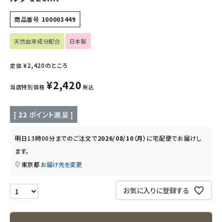
キッズ・ベビー・マタニティ
商品番号
100003449
キッチン用品
天然由来成分配合
日本製
フード・ドリンク
¥
2,420
のところ
定価
ブランド
¥
2,420
当店特別価格
税込
定期購入
[
22
ポイント進呈 ]
オリジナルブランド
明日
13時00分
までのご注文で
2026/08/10（月）
に
宅配便
でお届けし
ます。
ナチュラムーン
東京都
お届け先を変更
エコリュクス
お気に入りに登録する
エコメイト