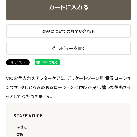
カートに入れる
ナチュラプラス
アルマウィン
商品についてのお問い合わせ
アルモニベルツ
レビューを書く
コラム・スタッフのおすすめ
ご利用ガイド等
VIOお手入れのアフターケアに。デリケートゾーン用 保湿ローショ
アカウント情報
ンです。少しとろみのあるローションは伸びが良く、塗った後もさら
ようこそ ゲスト 様
っとしてべたつきません。
meeting_room
person
ログイン
会員登録
STAFF VOICE
あさこ
店長