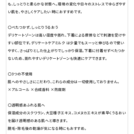
も、しっとりと柔らかな状態へ。環境の変化や日々のストレスでゆらぎやす
い肌を、やさしくケアしたい 時におすすめです。
〇べたつかず、しっとりうるおう
デリケートゾーンは高い湿度や蒸れ、下着による摩擦などで刺激を受けや
すい部位です。デリケートケアミルク は少量でもスーッと伸びるので使い
やすく、さっぱりとした仕上がりでしっかり保湿。下着に付着せずべたつか
ないため、蒸れやすいデリケートゾーンも快適にケアできます。
〇3つの不使用
肌へのやさしさにこだわり、これらの成分は一切使用しておりません。
×アルコール ×合成香料 ×防腐剤
〇透明感あふれる肌へ
保湿成分のスクワラン、大豆種子エキス、コメヌカエキスが素早くうるおい
を届け透明感のある肌へと導きます。
脱毛・除毛後の乾燥が気になる時にもおすすめ。