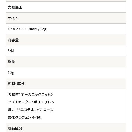
大韓民国
サイズ
67×27×164mm/32g
内容量
3個
重量
32g
素材・成分
吸収体：オーガニックコットン
アプリケーター：ポリエチレン
紐：ポリエステル、ビスコース
酸化グラフェン不使用
商品区分