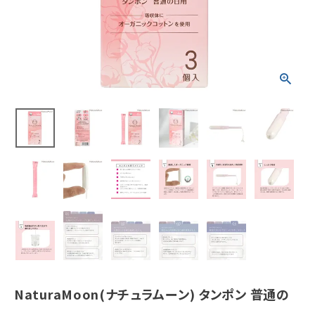
ホーム
新商品
カテゴリーから探す
美容・コスメ・香水
衛生用品
日用品雑貨
フェムケア
インナー・下着・ナイトウェア
NaturaMoon(ナチュラムーン) タンポン 普通の