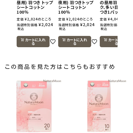
昼用) 羽つき トップ
夜用) 羽つきトップ
の昼用羽つき1パ
シートコットン
シートコットン
ク、多い日の夜用
100％
100％
つき1パック)
¥
2,024
のところ
¥
2,024
のところ
¥
4,048
のとこ
定価
定価
定価
¥
2,024
¥
2,024
¥
4,0
当店特別価格
当店特別価格
当店特別価格
税込
税込
税込
カートに入れ
カートに入れ
カートに入れ
る
る
る
この商品を見た方はこちらもおすすめ