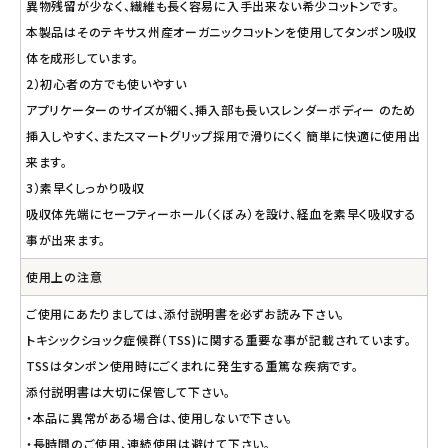
異物残留が少なく、繊維も長く容易に入手出来ない希少コットンです。
本製品はそのテキサス州産オーガニックコットンを使用してタンポン吸収
体を成形しています。
2）初心者の方でも使いやすい
アプリケーターのサイズが細く、挿入部も長いスレンダーボディー のため
挿入しやすく、またスマートグリップ採用で滑りにくく 簡単に快適に使用出
来ます。
3）素早くしっかり吸収
吸収体先端にセーフティーホール（くぼみ）を設け、経血を素早く吸収する
事が出来ます。
使用上の注意
ご使用にあたりましては、添付説明書を必ずお読み下さい。
トキシックショック症候群（TSS)に関する重要な事が記載されています。
TSSはタンポン使用時にごくまれに発生する重篤な疾病です。
添付説明書は大切に保管して下さい。
・本品に異常がある場合は、使用しないで下さい。
・長時間のご使用、連続使用は避けて下さい。