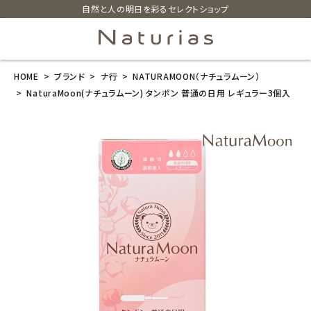
自然と人の明日を彩るセレクトショップ
HOME
ブランド
ナ行
NATURAMOON（ナチュラムーン）
search
NaturaMoon(ナチュラムーン) タンポン 普通の日用 レギュラー3個入
NaturaMoon
(ナチュラムー
ン) タンポン 普
通の日用 レギ
ュラー3個入
¥
440
(税込)