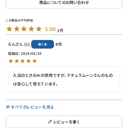
商品についてのお問い合わせ
ナチュラプラス
アルマウィン
5.00
1
アルモニベルツ
らん
1
女性
購入者
コラム・スタッフのおすすめ
投稿日
2026/06/20
ご利用ガイド等
入浴のときのみの使用ですが、ナチュラムーンさんのもの
アカウント情報
は安心して使えています。
ようこそ ゲスト 様
meeting_room
person
ログイン
会員登録
すべてのレビューを見る
レビューを書く