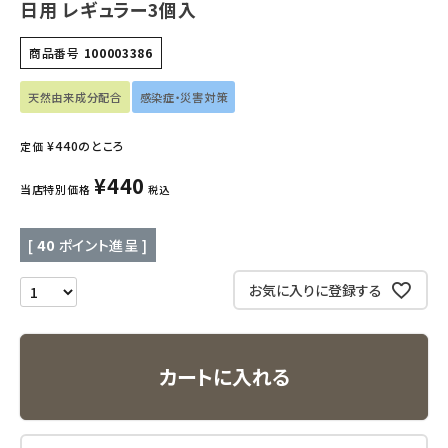
日用 レギュラー3個入
キッズ・ベビー・マタニティ
商品番号
100003386
キッチン用品
天然由来成分配合
感染症・災害対策
フード・ドリンク
¥
440
のところ
定価
ブランド
¥
440
当店特別価格
税込
定期購入
[
40
ポイント進呈 ]
オリジナルブランド
お気に入りに登録する
ナチュラムーン
エコリュクス
カートに入れる
エコメイト