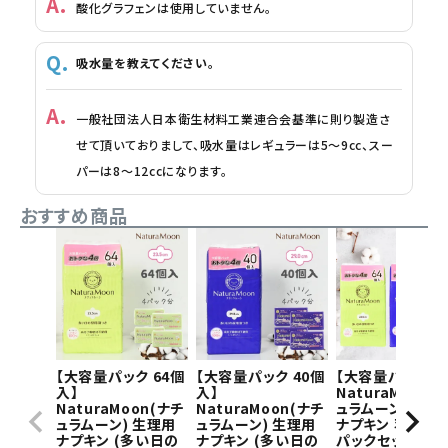
酸化グラフェンは使用していません。
吸水量を教えてください。
一般社団法人日本衛生材料工業連合会基準に則り製造さ
せて頂いておりまして、吸水量はレギュラーは5～9cc、スー
パーは8～12ccになります。
おすすめ商品
【大容量パック 64個
【大容量パック 40個
【大容量パック】
入】
入】
NaturaMoon(
NaturaMoon(ナチ
NaturaMoon(ナチ
ュラムーン) 生理
ュラムーン) 生理用
ュラムーン) 生理用
ナプキン 羽つき×
ナプキン (多い日の
ナプキン (多い日の
パックセット(多