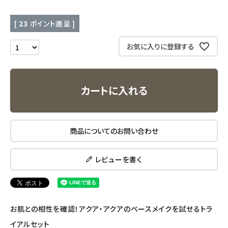
キッチン用品
[
23
ポイント進呈 ]
お気に入りに登録する
フード・ドリンク
ブランド
カートに入れる
定期購入
オリジナルブランド
商品についてのお問い合わせ
ナチュラムーン
レビューを書く
エコリュクス
エコメイト
お肌との相性を確認！アクア・アクアのベースメイクを試せるトラ
イアルセット