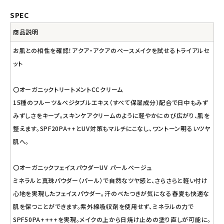
ナチュラプラス
SPEC
アルマウィン
商品説明
お肌との相性を確認！アクア・アクアのベースメイクを試せるトライアルセ
アルモニベルツ
ット
コラム・スタッフのおすすめ
〇オーガニックトリートメントCCクリーム
ご利用ガイド等
15種のフルーツ＆ベジタブルエキス（すべて保湿成分）配合で日中もみず
みずしさをキープ。スキンケアクリームのように軽やかにのび広がり、肌を
アカウント情報
整えます。SPF20PA++とUV対策もマルチにこなし、ワントーン明るいツヤ
ようこそ ゲスト 様
肌へ。
meeting_room
person
ログイン
会員登録
〇オーガニックフェイスパウダーUV パールベージュ
ミネラルと真珠パウダー（パール）で自然なツヤ感と、さらさらと軽い付け
心地を実現したフェイスパウダー。汗のべたつきが気になる春夏も快適な
肌を保つことができます。紫外線吸収剤を使用せず、ミネラルの力で
SPF50PA++++を実現。メイクの上から日焼け止めの塗り直しが可能に。