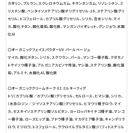
カオリン、プルラン、スクレロチウムガム、キサンタンガム、リゾレシチン、ミ
リスチン酸、ペンタイソステアリン酸ポリグリセリル-10、ステアリン酸グリ
セリル、トコフェロール、カプリル酸グリセリル、シリカ、含水シリカ、マイ
カ、酸化チタン、酸化亜鉛、酸化鉄、マンガンバイオレット、グンジョウ、水酸
化Al
〇オーガニックフェイスパウダーUV パールベージュ
マイカ、酸化チタン、シリカ、スクワラン、パール、マンゴー種子脂、クダモノ
トケイソウ種子油、アルガニアスピノサ核油、ヤシ油、ステアリン酸、酸化亜
鉛、アルミナ、水酸化Al、酸化鉄
〇オーガニッククリームチーク 02 ミルキーフィグ
トリ（カプリル酸／カプリン酸）グリセリル、セルロース、ヒマシ油、シリカ、
（水添ロジン／ジイソステアリン酸）グリセリル、ヒマワリ種子ロウ、マイ
カ、セスキイソステアリン酸ソルビタン、ヨーロッパキイチゴ種子油、マンゴ
ー種子油、ローズヒップ油、ブドウ種子油、マカデミア種子油、キャンデリラ
ロウ、ミツロウ、トコフェロール、ラウロイルグルタミン酸ジ（フィトステリル