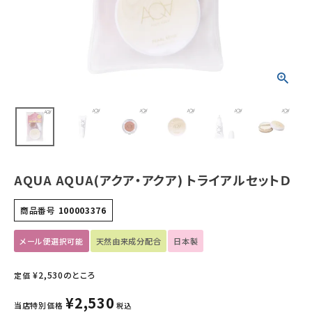
ホーム
新商品
カテゴリーから探す
美容・コスメ・香水
衛生用品
AQUA AQUA(アクア・アクア) トライアルセットＤ
日用品雑貨
商品番号
100003376
フェムケア
メール便選択可能
天然由来成分配合
日本製
インナー・下着・ナイトウェア
¥
2,530
のところ
定価
¥
2,530
キッズ・ベビー・マタニティ
当店特別価格
税込