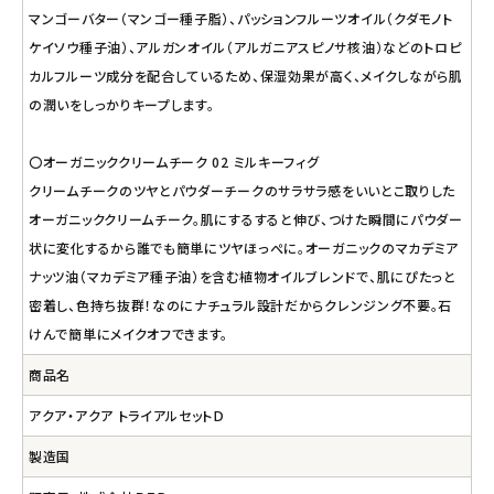
マンゴーバター（マンゴー種子脂）、パッションフルーツオイル（クダモノト
ケイソウ種子油）、アルガンオイル（アルガニアスピノサ核油）などのトロピ
カルフルーツ成分を配合しているため、保湿効果が高く、メイクしながら肌
の潤いをしっかりキープします。
〇オーガニッククリームチーク 02 ミルキーフィグ
クリームチークのツヤとパウダーチークのサラサラ感をいいとこ取りした
オーガニッククリームチーク。肌にするすると伸び、つけた瞬間にパウダー
状に変化するから誰でも簡単にツヤほっぺに。オーガニックのマカデミア
ナッツ油（マカデミア種子油）を含む植物オイルブレンドで、肌にぴたっと
密着し、色持ち抜群！なのにナチュラル設計だからクレンジング不要。石
けんで簡単にメイクオフできます。
商品名
アクア・アクア トライアルセットＤ
製造国