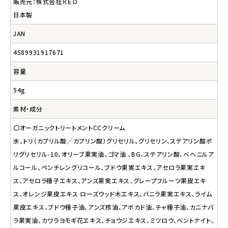
販売元：株式会社ＲＥＤ
日本製
JAN
4589931917671
容量
54g
素材・成分
〇オーガニックトリートメントCCクリーム
水、トリ（カプリル酸／カプリン酸）グリセリル、グリセリン、ステアリン酸ポ
リグリセリル-10、オリーブ果実油、ゴマ油 、BG、ステアリン酸、ベヘニルア
ルコール、ペンチレングリコール、ブドウ果実エキス、アセロラ果実エキ
ス、アセロラ種子エキス、アンズ果実エキス、グレープフルーツ果皮エキ
ス、オレンジ果皮エキス ローズウッド木エキス、バニラ果実エキス、ライム
果皮エキス、ブドウ種子油、アンズ核油、アボカド油、チャ種子油、カニナバ
ラ果実油、カワラヨモギ花エキス、チョウジエキス、ミツロウ、ベントナイト、