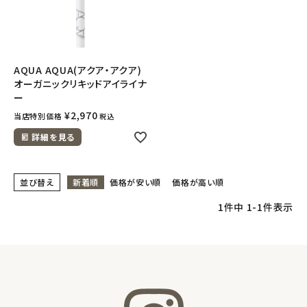
フェムケア
インナー・下着・ナイトウェア
AQUA AQUA(アクア・アクア)
オーガニックリキッドアイライナ
ー
キッズ・ベビー・マタニティ
¥
2,970
当店特別価格
税込
詳細を見る
キッチン用品
フード・ドリンク
並び替え
新着順
価格が安い順
価格が高い順
1
件中
1
-
1
件表示
ブランド
定期購入
オリジナルブランド