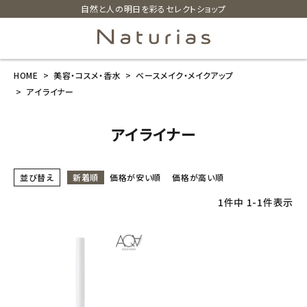
自然と人の明日を彩るセレクトショップ
HOME
美容・コスメ・香水
ベースメイク・メイクアップ
search
アイライナー
アイライナー
ホーム
新商品
並び替え
新着順
価格が安い順
価格が高い順
カテゴリーから探す
1
件中
1
-
1
件表示
美容・コスメ・香水
衛生用品
日用品雑貨