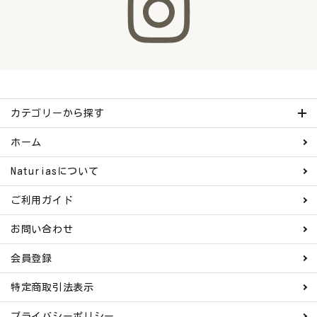
ナチュラムーン
エコリュクス
エコメイト
カテゴリーから探す
ナチュラプラス
ホーム
アルマウィン
Naturiasについて
アルモニベルツ
ご利用ガイド
コラム・スタッフのおすすめ
お問い合わせ
ご利用ガイド等
会員登録
特定商取引法表示
アカウント情報
ようこそ ゲスト 様
プライバシーポリシー