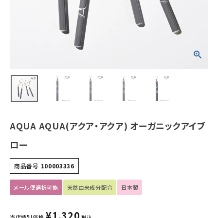
ホーム
新商品
カテゴリーから探す
美容・コスメ・香水
衛生用品
AQUA AQUA(アクア・アクア) オーガニックアイブ
日用品雑貨
ロー
フェムケア
商品番号
100003336
インナー・下着・ナイトウェア
メール便選択可能
天然由来成分配合
日本製
キッズ・ベビー・マタニティ
¥
1,320
当店特別価格
税込