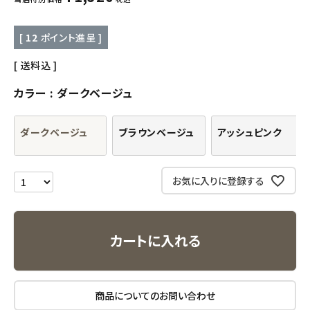
キッチン用品
[
12
ポイント進呈 ]
フード・ドリンク
送料込
カラー
ダークベージュ
ブランド
ダークベージュ
ブラウンベージュ
アッシュピンク
定期購入
オリジナルブランド
お気に入りに登録する
ナチュラムーン
カートに入れる
エコリュクス
エコメイト
商品についてのお問い合わせ