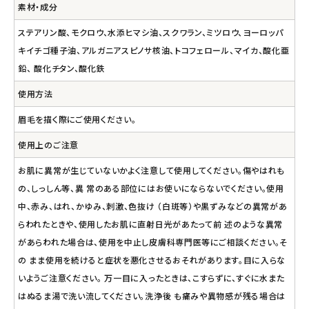
素材・成分
ステアリン酸、モクロウ、水添ヒマシ油、スクワラン、ミツロウ、ヨーロッパ
キイチゴ種子油、アルガニアスピノサ核油、トコフェロール、マイカ、酸化亜
鉛、 酸化チタン、酸化鉄
使用方法
眉毛を描く際にご使用ください。
使用上のご注意
お肌に異常が生じていないかよく注意して使用してください。傷やはれも
の、しっしん等、異 常のある部位にはお使いにならないでください。使用
中、赤み、はれ、かゆみ、刺激、色抜け （白斑等）や黒ずみなどの異常があ
らわれたときや、使用したお肌に直射日光があたって前 述のような異常
があらわれた場合は、使用を中止し皮膚科専門医等にご相談ください。そ
の まま使用を続けると症状を悪化させるおそれがあります。目に入らな
いようご注意ください。 万一目に入ったときは、こすらずに、すぐに水また
はぬるま湯で洗い流してください。洗浄後 も痛みや異物感が残る場合は