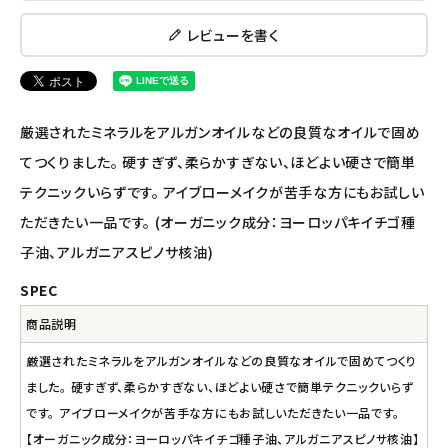
ナチュラプラス
レビューを書く
アルマウィン
アルモニベルツ
厳選されたミネラルをアルガンオイルなどの良質なオイルで固め
コラム・スタッフのおすすめ
てつくりました。 硬すぎず、柔らかすぎない、ほどよい硬さで簡単
テクニックいらずです。 アイブローメイクが苦手な方にもお試しい
ご利用ガイド等
ただきたい一品です。 (オーガニック成分：ヨーロッパキイチゴ種
子油、アルガニアスピノサ核油)
アカウント情報
ようこそ ゲスト 様
SPEC
商品説明
meeting_room
person
ログイン
会員登録
厳選されたミネラルをアルガンオイルなどの良質なオイルで固めてつくり
ました。 硬すぎず、柔らかすぎない、ほどよい硬さで簡単テクニックいらず
です。 アイブローメイクが苦手な方にもお試しいただきたい一品です。
【オーガニック成分：ヨーロッパキイチゴ種子油、アルガニアスピノサ核油】