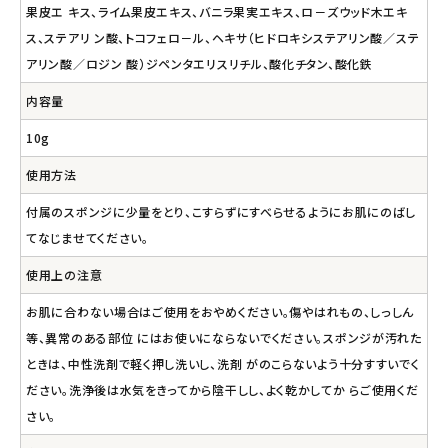
果皮エ キス、ライム果皮エキス、バニラ果実エキス、ロ－ズウッド木エキ
ス、ステアリ ン酸、トコフェロ－ル、ヘキサ（ヒドロキシステアリン酸／ステ
アリン酸／ロジン 酸）ジペンタエリスリチル、酸化チタン、酸化鉄
内容量
10g
使用方法
付属のスポンジに少量をとり、こすらずにすべらせるようにお肌にのばし
てなじませてください。
使用上の注意
お肌に合わない場合はご使用をおやめください。傷やはれもの、しっしん
等、異常のある部位 にはお使いにならないでください。スポンジが汚れた
ときは、中性洗剤で軽く押し洗いし、洗剤 がのこらないよう十分すすいでく
ださい。洗浄後は水気をきってから陰干しし、よく乾かしてか らご使用くだ
さい。