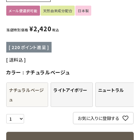
メール便選択可能
天然由来成分配合
日本製
キッズ・ベビー・マタニティ
¥
2,420
キッチン用品
当店特別価格
税込
フード・ドリンク
[
220
ポイント進呈 ]
ブランド
送料込
カラー
ナチュラルベージュ
定期購入
ナチュラルベージ
ライトアイボリー
ニュートラル
オリジナルブランド
ュ
ナチュラムーン
お気に入りに登録する
エコリュクス
エコメイト