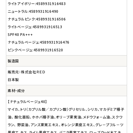
ライトアイボリー:4589931916483
ニュートラル:4589931916490
ナチュラルピンク:4589931916506
ライトベージュ:4589931916513
SPF40 PA+++
ナチュラルベージュ:4589931916476
ピンクベージュ:4589931916520
製造国
販売元：株式会社ＲＥＤ
日本製
素材・成分
【ナチュラルベージュ40】
マイカ、トリ（カプリル酸／カプリン酸）グリセリル、シリカ、マカデミア種子
油、 酸化亜鉛、ホホバ種子油、オリ－ブ果実油、メドウフォ－ム油、スクワ
ラン、 野菜油、アンズ果実エキス、オレンジ果皮エキス、グレ－プフル－ツ
果皮エ キス、ライム果皮エキス、バニラ果実エキス、ロ－ズウッド木エキ