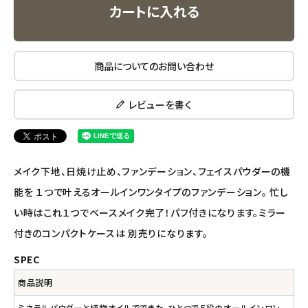
カートに入れる
ナチュラプラス
商品についてのお問い合わせ
アルマウィン
アルモニベルツ
レビューを書く
コラム・スタッフのおすすめ
メイク下地、日焼け止め、ファンデーション、フェイスパウダーの機
ご利用ガイド等
能を １つで叶えるオールインワンタイプのファンデーション。 忙し
アカウント情報
い時はこれ１つでベースメイク完了！パフ付きになります。ミラー
ようこそ ゲスト 様
付きのコンパクトケースは 別売りになります。
SPEC
meeting_room
person
ログイン
会員登録
商品説明
ミネラルパウダーと植物オイルでできた、ひとつで５役のオールインワン