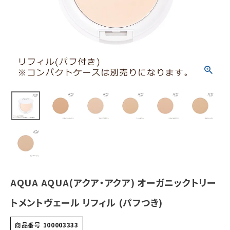
¥
2,420
(税込)
ホーム
新商品
カテゴリーから探す
美容・コスメ・香水
衛生用品
日用品雑貨
AQUA AQUA(アクア・アクア) オーガニックトリー
フェムケア
トメントヴェール リフィル (パフつき)
インナー・下着・ナイトウェア
商品番号
100003333