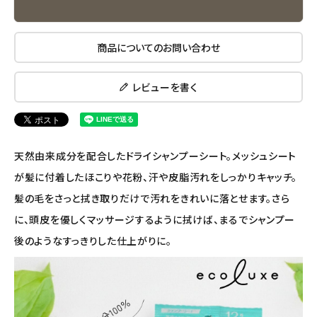
ナチュラプラス
アルマウィン
商品についてのお問い合わせ
アルモニベルツ
レビューを書く
コラム・スタッフのおすすめ
ご利用ガイド等
天然由来成分を配合したドライシャンプーシート。メッシュシート
が髪に付着したほこりや花粉、汗や皮脂汚れをしっかりキャッチ。
アカウント情報
髪の毛をさっと拭き取りだけで汚れをきれいに落とせます。さら
ようこそ ゲスト 様
に、頭皮を優しくマッサージするように拭けば、まるでシャンプー
meeting_room
person
ログイン
会員登録
後のようなすっきりした仕上がりに。