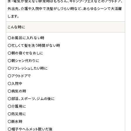
水・電気が使えない非常時はもちろん、キャンプ・フェスなどのアウトドア、
外出先、介護や入院中で洗髪がしづらい時など、あらゆるシーンで大活躍
します。
こんな時に
〇お風呂に入れない時
〇忙しくて髪を洗う時間がない時
〇朝の寝ぐせなおしに
〇朝シャン代わりに
〇リフレッシュしたい時に
〇アウトドアで
〇入院中
〇病気の時
〇部活、スポーツ、ジムの後に
〇介護用に
〇防災用に
〇断水時
〇帽子やヘルメット脱いだ後