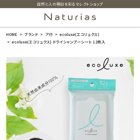
自然と人の明日を彩るセレクトショップ
HOME
ブランド
ア行
ecoluxe(エコリュクス)
search
ecoluxe(エコリュクス) ドライシャンプーシート 12枚入
ecoluxe(エコ
リュクス) ドラ
イシャンプーシ
ート 12枚入
¥
616
(税込)