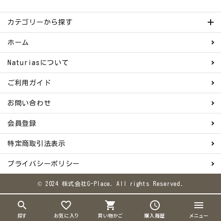
カテゴリーから探す
ホーム
Naturiasについて
ご利用ガイド
お問い合わせ
会員登録
特定商取引法表示
プライバシーポリシー
© 2024 株式会社G-Place. All rights Reserved.
search
favorite_border
shopping_cart
schedule
menu
探す
お気に入り
買い物かご
購入履歴
メニュー