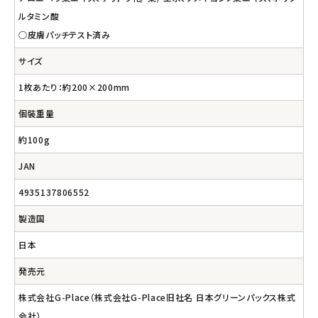
ルタミン酸
○皮膚パッチテスト済み
サイズ
1枚あたり：約200×200mm
個裝重量
約100g
JAN
4935137806552
製造国
日本
発売元
株式会社G-Place（株式会社G-Place旧社名 日本グリーンパックス株式
会社）