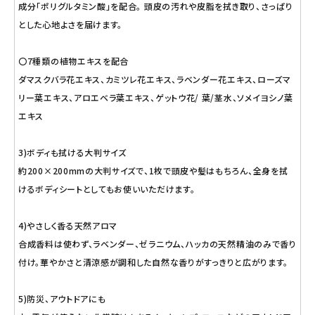
成分「ポリグルタミン酸」を配合。 頭皮の汚れや皮脂を拭き取り、さっぱり
とした心地よさを届けます。
〇7種類の植物エキスを配合
ダマスクバラ花エキス、カミツレ花エキス、ラベンダー花エキス、ローズマ
リー葉エキス、アロエベラ葉エキス、ゲットウ花/ 葉/茎水、ソメイヨシノ葉
エキス
3)ボディも拭ける大判サイズ
約200×200mmの大判サイズで、1枚で頭皮や髪はもちろん、全身を拭
けるボディシートとしてもお使いいただけます。
4)やさしく香る天然アロマ
合成香料は使わず、ラベンダー、ゼラニウム、ハッカの天然精油のみで香り
付け。華やかさと清涼感が調和した自然な香りがすっきりと広がります。
5)防災、アウトドアにも