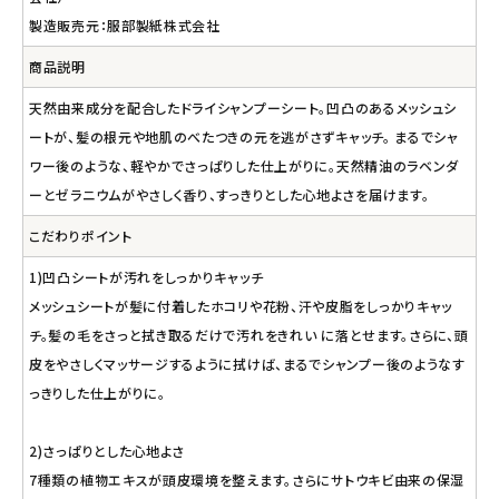
製造販売元：服部製紙株式会社
商品説明
天然由来成分を配合したドライシャンプーシート。凹凸のあるメッシュシ
ートが、髪の根元や地肌のべたつきの元を逃がさずキャッチ。 まるでシャ
ワー後のような、軽やかでさっぱりした仕上がりに。天然精油のラベンダ
ーとゼラニウムがやさしく香り、すっきりとした心地よさを届けます。
こだわりポイント
1)凹凸シートが汚れをしっかりキャッチ
メッシュシートが髪に付着したホコリや花粉、汗や皮脂をしっかりキャッ
チ。髪の毛をさっと拭き取るだけで汚れをきれい に落とせます。さらに、頭
皮をやさしくマッサージするように拭けば、まるでシャンプー後のようなす
っきりした仕上がりに。
2)さっぱりとした心地よさ
7種類の植物エキスが頭皮環境を整えます。さらにサトウキビ由来の保湿