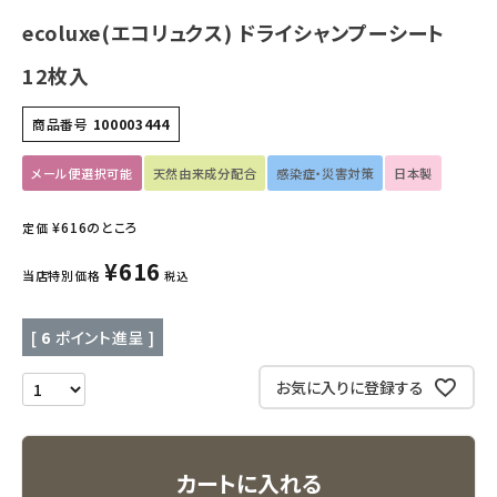
ecoluxe(エコリュクス) ドライシャンプーシート
キッチン用品
12枚入
フード・ドリンク
商品番号
100003444
ブランド
メール便選択可能
天然由来成分配合
感染症・災害対策
日本製
定期購入
¥
616
のところ
定価
¥
616
オリジナルブランド
当店特別価格
税込
ナチュラムーン
[
6
ポイント進呈 ]
エコリュクス
お気に入りに登録する
エコメイト
カートに入れる