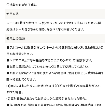
〇洗髪を嫌がる子供に
使用方法
シートは1枚ずつ取り出し、髪、頭皮、からだをやさしく拭いてください。開
封後はシールをきちんと閉め、なるべく早くお使いください。
使用上の注意
●アルコールに敏感な方、メントールの冷感刺激に弱い方、乳幼児には使
用をお控えください。
●ヘアマニキュア等が色落ちすることがあるので、ご注意下さい。
●お肌に異常が生じていないかよく注意して使用してください。
●お肌に合わないとき即ち次のような場合は、使用を中止し、皮膚科専門
医へ相談してください。
(1)赤み、はれ、かゆみ、刺激、色抜け（白班等）や黒ずみ等の異常があら
われた場合。
(2)直射日光があたって上記のような異常があらわれた場合。
●傷、はれもの、湿疹等の異常のある部位、顔、眼球及び眼の粘膜、日焼