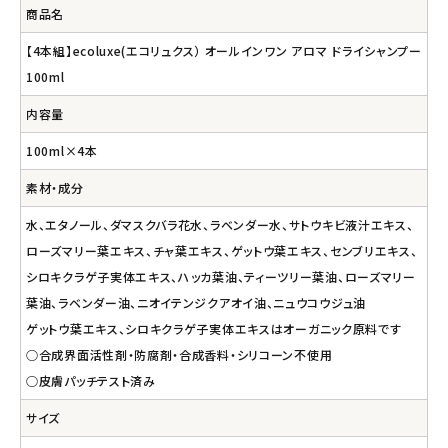
商品名
【4本組】ecoluxe(エコリュクス） オールインワン アロマ ドライシャンプー
100ml
内容量
100ml×4本
素材・成分
水、エタノール、ダマスクバラ花水、ラベンダー水、サトウキビ液汁エキス、
ローズマリー葉エキス、チャ葉エキス、ゲットウ葉エキス、センブリエキス、
シロキクラゲ子実体エキス、ハッカ葉油、ティーツリー葉油、ローズマリー
葉油、ラベンダー油、ニオイテンジクアオイ油、ニュウコウジュ油
ゲットウ葉エキス、シロキクラゲ子実体エキスはオーガニック原料です
○合成界面活性剤・防腐剤・合成香料・シリコーン不使用
○皮膚パッチテスト済み
サイズ