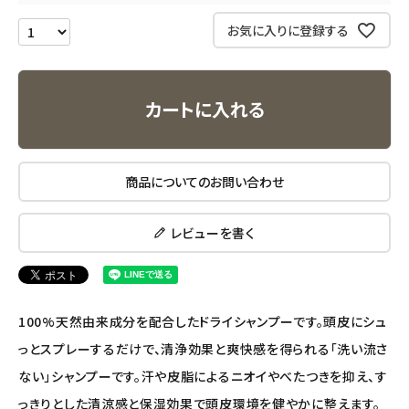
お気に入りに登録する
ナチュラプラス
アルマウィン
カートに入れる
アルモニベルツ
商品についてのお問い合わせ
コラム・スタッフのおすすめ
ご利用ガイド等
レビューを書く
アカウント情報
ようこそ ゲスト 様
100%天然由来成分を配合したドライシャンプーです。頭皮にシュ
meeting_room
person
っとスプレーするだけで、清浄効果と爽快感を得られる「洗い流さ
ログイン
会員登録
ない」シャンプーです。汗や皮脂によるニオイやべたつきを抑え、す
っきりとした清涼感と保湿効果で頭皮環境を健やかに整えます。