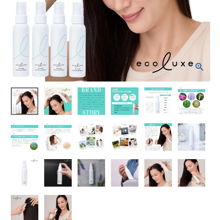
¥
7,106
(税込)
ホーム
新商品
カテゴリーから探す
美容・コスメ・香水
衛生用品
日用品雑貨
フェムケア
インナー・下着・ナイトウェア