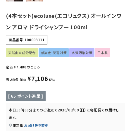
キッズ・ベビー・マタニティ
(4本セット)ecoluxe(エコリュクス) オールインワ
キッチン用品
ン アロマ ドライシャンプー 100ml
商品番号
100003111
フード・ドリンク
天然由来成分配合
感染症・災害対策
水質汚染対策
日本製
ブランド
¥
7,480
のところ
定価
定期購入
¥
7,106
当店特別価格
税込
オリジナルブランド
[
65
ポイント進呈 ]
ナチュラムーン
本日
13時00分
までのご注文で
2026/08/09（日）
に
宅配便
でお届けし
エコリュクス
ます。
東京都
お届け先を変更
エコメイト