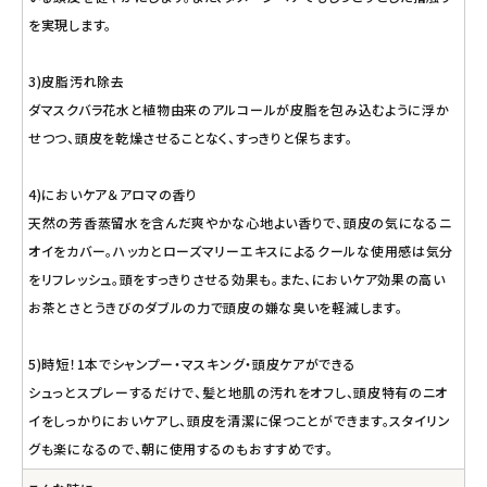
を実現します。
3)皮脂汚れ除去
ダマスクバラ花水と植物由来のアルコールが皮脂を包み込むように浮か
せつつ、頭皮を乾燥させることなく、すっきりと保ちます。
4)においケア＆アロマの香り
天然の芳香蒸留水を含んだ爽やかな心地よい香りで、頭皮の気になるニ
オイをカバー。ハッカとローズマリーエキスによるクールな使用感は気分
をリフレッシュ。頭をすっきりさせる効果も。また、においケア効果の高い
お茶とさとうきびのダブルの力で頭皮の嫌な臭いを軽減します。
5)時短！1本でシャンプー・マスキング・頭皮ケアができる
シュっとスプレーするだけで、髪と地肌の汚れをオフし、頭皮特有のニオ
イをしっかりにおいケアし、頭皮を清潔に保つことができます。スタイリン
グも楽になるので、朝に使用するのもおすすめです。