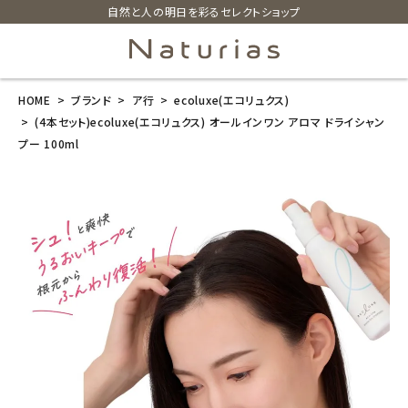
自然と人の明日を彩るセレクトショップ
HOME
ブランド
ア行
ecoluxe(エコリュクス)
search
(4本セット)ecoluxe(エコリュクス) オールインワン アロマ ドライシャン
プー 100ml
(4本セット)eco
luxe(エコリュ
クス) オールイ
ンワン アロマ
ドライシャンプ
ー 100ml