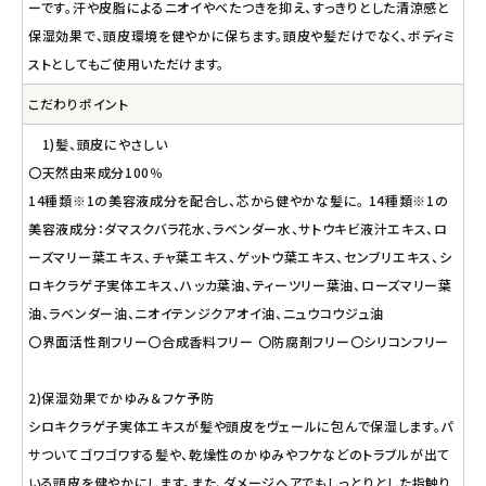
ーです。汗や皮脂によるニオイやべたつきを抑え、すっきりとした清涼感と
保湿効果で、頭皮環境を健やかに保ちます。頭皮や髪だけでなく、ボディミ
ストとしてもご使用いただけます。
こだわりポイント
1)髪、頭皮にやさしい
〇天然由来成分100％
14種類※1の美容液成分を配合し、芯から健やかな髪に。 14種類※1の
美容液成分：ダマスクバラ花水、ラベンダー水、サトウキビ液汁エキス、ロ
ーズマリー葉エキス、チャ葉エキス、ゲットウ葉エキス、センブリエキス、シ
ロキクラゲ子実体エキス、ハッカ葉油、ティーツリー葉油、ローズマリー葉
油、ラベンダー油、ニオイテンジクアオイ油、ニュウコウジュ油
〇界面活性剤フリー〇合成香料フリー 〇防腐剤フリー〇シリコンフリー
2)保湿効果でかゆみ＆フケ予防
シロキクラゲ子実体エキスが髪や頭皮をヴェールに包んで保湿します。パ
サついてゴワゴワする髪や、乾燥性のかゆみやフケなどのトラブルが出て
いる頭皮を健やかにします。また、ダメージヘアでもしっとりとした指触り