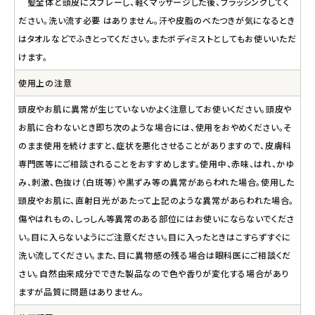
髪全体と頭皮にスブレーし、軽くマッサージした後、ブラッシングしてく
ださい。洗い流す必要 はありません。汗や皮脂のべたつきが気になるとき
はタオルなどでふきとってください。またボディミストとしてもお使いいただ
けます。
使用上の注意
頭皮やお肌に異常が生じていないかよく注意してお使いください。頭皮や
お肌に合わないとき即ち次のような場合には、使用をおやめください。そ
のまま使用を続けますと、症状を悪化させることがありますので、皮膚科
専門医等にご相談されることをおすすめします。使用中、赤味、はれ、かゆ
み、刺激、色抜け（白斑等）や黒ずみ等の異常があらわれた場合。使用した
頭皮やお肌に、直射日光があたって上記のような異常があらわれた場合。
傷やはれもの、しっしん等異常のある部位にはお使いにならないでくださ
い。目に入らないようにご注意ください。目に入ったときはこすらずすぐに
洗い流してください。また、目に異物感の残る場合は眼科医にご相談くだ
さい。自然由来成分でできた製品なので色や香りが変化する場合があり
ますが品質に問題はありません。