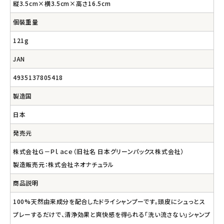
縦3.5cm×横3.5cm×高さ16.5cm
個裝重量
121g
JAN
4935137805418
製造国
日本
発売元
株式会社Ｇ－Ｐｌａｃｅ（旧社名 日本グリーンパックス株式会社）
製造販売元：株式会社ネオナチュラル
商品説明
100%天然由来成分を配合したドライシャンプーです。頭皮にシュっとス
プレーするだけで、清浄効果と爽快感を得られる「洗い流さない」シャンプ