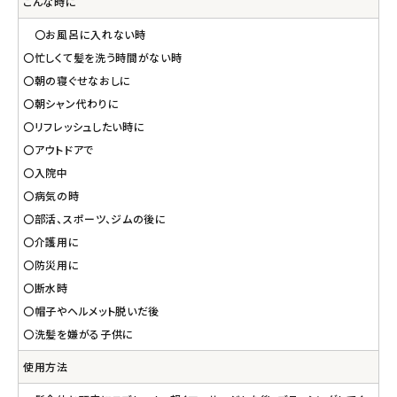
こんな時に
〇お風呂に入れない時
〇忙しくて髪を洗う時間がない時
〇朝の寝ぐせなおしに
〇朝シャン代わりに
〇リフレッシュしたい時に
〇アウトドアで
〇入院中
〇病気の時
〇部活、スポーツ、ジムの後に
〇介護用に
〇防災用に
〇断水時
〇帽子やヘルメット脱いだ後
〇洗髪を嫌がる子供に
使用方法