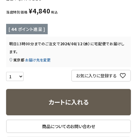
キッズ・ベビー・マタニティ
¥
4,840
当店特別価格
税込
キッチン用品
[
44
ポイント進呈 ]
フード・ドリンク
明日
13時00分
までのご注文で
2026/08/12（水）
に
宅配便
でお届けし
ブランド
ます。
東京都
お届け先を変更
定期購入
お気に入りに登録する
オリジナルブランド
ナチュラムーン
カートに入れる
エコリュクス
商品についてのお問い合わせ
エコメイト