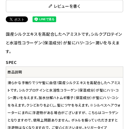
レビューを書く
ナチュラプラス
アルマウィン
国産シルクエキスを高配合したヘアミストです。シルクプロテイン
アルモニベルツ
と水溶性コラーゲン（保湿成分）が髪にハリ・コシ・潤いを与えま
コラム・スタッフのおすすめ
す。
SPEC
ご利用ガイド等
商品説明
アカウント情報
滑らかな手触りでツヤ髪に自信！国産シルクエキスを高配合したヘアミス
ようこそ ゲスト 様
トです。シルクプロテインと水溶性コラーゲン（保湿成分）が髪にハリ・コ
シ・潤いを与えます。加水分解ハトムギ種子（保湿成分）が髪にハリ・コシ
meeting_room
person
ログイン
会員登録
を与えます。クシどおりをよくし、髪にツヤを与えます。※シルベスヘアウォ
ーターにまれに浮遊物がある場合がございますが、 こちらはコーラゲン
となりますので、使用上問題ありません。 ボトルを振っていただきますと
浮遊物はなくなりますので、 ご安心くださいませ。トリガータイプ