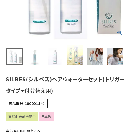
ホーム
新商品
カテゴリーから探す
美容・コスメ・香水
衛生用品
SILBES(シルベス)ヘアウォーターセット(トリガー
タイプ+付け替え用)
日用品雑貨
商品番号
100001541
フェムケア
天然由来成分配合
日本製
インナー・下着・ナイトウェア
¥
4,840
のところ
定価