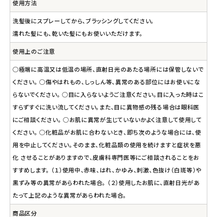
使用方法
洗髪後にスプレーしてから、ブラッシングしてください。
濡れた髪にも、乾いた髪にもお使いいただけます。
使用上のご注意
○極端に高温又は低温の場所、直射日光のあたる場所には保管しないで
ください。 ○傷やはれもの、しっしん等、異常のある部位にはお使いにな
らないでください。 ○目に入らないようご注意ください。目に入った時はこ
すらずすぐに洗い流してください。また、目に異物感の残る場合は眼科医
にご相談ください。 ○お肌に異常が生じていないかよく注意して使用して
ください。 ○化粧品がお肌に合わないとき、即ち次のような場合には、使
用を中止してください。そのまま、化粧品類の使用を続けますと症状を悪
化 させることがありますので、皮膚科専門医等にご相談されることをお
すすめします。 （１）使用中、赤味、はれ、かゆみ、刺激、色抜け（白斑等）や
黒ずみ等の異常があらわれた場合。 （２）使用したお肌に、直射日光があ
たって上記のような異常があらわれた場合。
商品区分