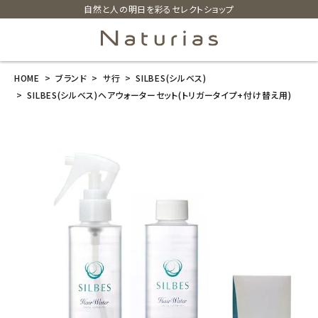
自然と人の明日を彩るセレクトショップ
HOME
ブランド
サ行
SILBES(シルベス)
search
SILBES(シルベス)ヘアウォーターセット(トリガータイプ+付け替え用)
SILBES(シルベ
ス)ヘアウォー
ターセット(トリ
ガータイプ+付
け替え用)
¥
4,840
(税込)