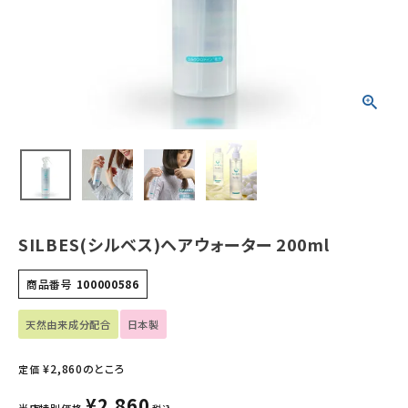
ホーム
新商品
カテゴリーから探す
美容・コスメ・香水
衛生用品
日用品雑貨
SILBES(シルベス)ヘアウォーター 200ml
フェムケア
商品番号
100000586
天然由来成分配合
日本製
インナー・下着・ナイトウェア
¥
2,860
のところ
定価
キッズ・ベビー・マタニティ
¥
2,860
当店特別価格