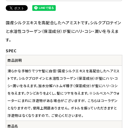
アルマウィン
アルモニベルツ
国産シルクエキスを高配合したヘアミストです。シルクプロテイン
と水溶性コラーゲン（保湿成分）が髪にハリ・コシ・潤いを与えま
コラム・スタッフのおすすめ
す。
SPEC
ご利用ガイド等
商品説明
アカウント情報
滑らかな手触りでツヤ髪に自信！国産シルクエキスを高配合したヘアミス
ようこそ ゲスト 様
トです。シルクプロテインと水溶性コラーゲン（保湿成分）が髪にハリ・コ
シ・潤いを与えます。加水分解ハトムギ種子（保湿成分）が髪にハリ・コシ
meeting_room
person
ログイン
会員登録
を与えます。クシどおりをよくし、髪にツヤを与えます。※シルベスヘアウォ
ーターにまれに浮遊物がある場合がございますが、 こちらはコーラゲン
となりますので、使用上問題ありません。 ボトルを振っていただきますと
浮遊物はなくなりますので、 ご安心くださいませ。
商品名