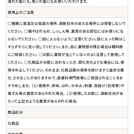
濡れた髪にも、乾いた髪にもお使いいただけます。
使用上のご注意
○極端に高温又は低温の場所、直射日光のあたる場所には保管しないで
ください。 ○傷やはれもの、しっしん等、異常のある部位にはお使いにな
らないでください。 ○目に入らないようご注意ください。目に入った時はこ
すらずすぐに洗い流してください。また、目に異物感の残る場合は眼科医
にご相談ください。 ○お肌に異常が生じていないかよく注意して使用して
ください。 ○化粧品がお肌に合わないとき、即ち次のような場合には、使
用を中止してください。そのまま、化粧品類の使用を続けますと症状を悪
化 させることがありますので、皮膚科専門医等にご相談されることをお
すすめします。 （１）使用中、赤味、はれ、かゆみ、刺激、色抜け（白斑等）や
黒ずみ等の異常があらわれた場合。 （２）使用したお肌に、直射日光があ
たって上記のような異常があらわれた場合。
商品区分
化粧品