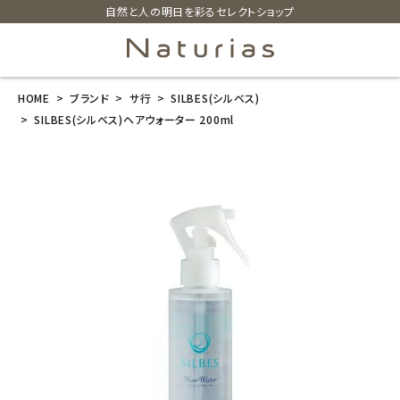
自然と人の明日を彩るセレクトショップ
HOME
ブランド
サ行
SILBES(シルベス)
search
SILBES(シルベス)ヘアウォーター 200ml
SILBES(シルベ
ス)ヘアウォー
ター 200ml
¥
2,860
(税込)