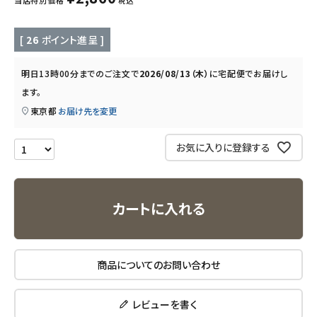
税込
キッチン用品
[
26
ポイント進呈 ]
フード・ドリンク
明日
13時00分
までのご注文で
2026/08/13（木）
に
宅配便
でお届けし
ブランド
ます。
東京都
お届け先を変更
定期購入
お気に入りに登録する
オリジナルブランド
ナチュラムーン
カートに入れる
エコリュクス
エコメイト
商品についてのお問い合わせ
ナチュラプラス
レビューを書く