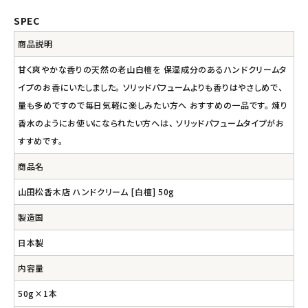
アルマウィン
SPEC
商品説明
アルモニベルツ
甘く爽やかな香りの天然の老山白檀を 保湿成分のあるハンドクリームタ
イプのお香にいたしました。 ソリッドパフュームよりも香りはやさしめで、
コラム・スタッフのおすすめ
量も多めですので毎日気軽に楽しみたい方へ おすすめの一品です。 煉り
香水のようにお使いになられたい方へは、 ソリッドパフュームタイプがお
ご利用ガイド等
すすめです。
アカウント情報
商品名
ようこそ ゲスト 様
山田松香木店 ハンドクリーム [白檀] 50g
meeting_room
person
ログイン
会員登録
製造国
日本製
内容量
50g×1本