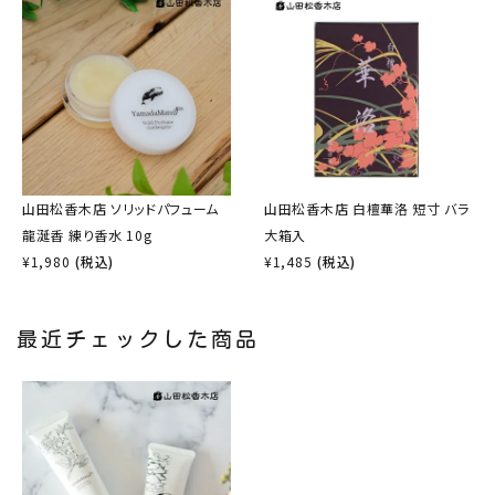
山田松香木店 ソリッドパフューム
山田松香木店 白檀華洛 短寸 バラ
龍涎香 練り香水 10g
大箱入
¥
1,980
(税込)
¥
1,485
(税込)
最近チェックした商品