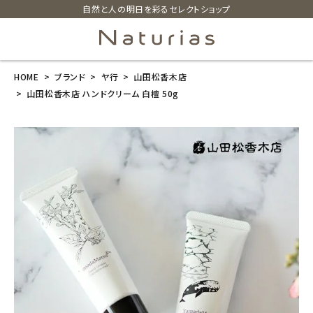
自然と人の明日を彩るセレクトショップ
HOME
ブランド
ヤ行
山田松香木店
search
山田松香木店 ハンドクリーム 白檀 50g
山田松香木店
ハンドクリーム
白檀 50g
¥
1,320
(税込)