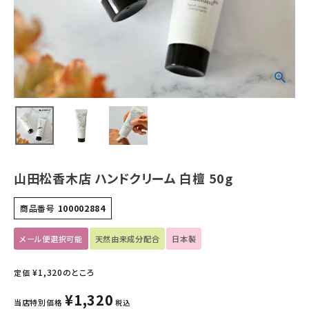
ホーム
新商品
カテゴリーから探す
美容・コスメ・香水
衛生用品
山田松香木店 ハンドクリーム 白檀 50g
日用品雑貨
商品番号
100002884
フェムケア
メール便選択可能
天然由来成分配合
日本製
インナー・下着・ナイトウェア
¥
1,320
のところ
定価
キッズ・ベビー・マタニティ
¥
1,320
当店特別価格
税込