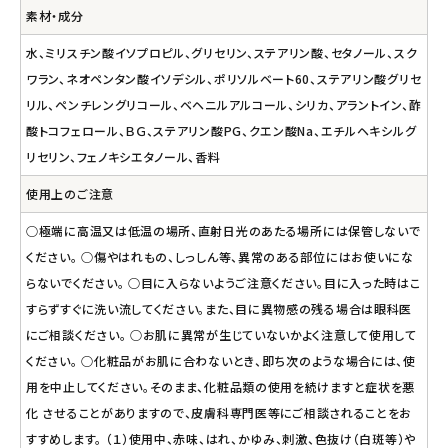
素材・成分
水、ミリスチン酸イソプロピル、グリセリン、ステアリン酸、セタノール、スク
ワラン、ネオペンタン酸イソデシル、ポリソルベート60、ステアリン酸グリセ
リル、ペンチレングリコール、ベヘニルアルコール、シリカ、アラントイン、酢
酸トコフェロール、ＢＧ、ステアリン酸PG、クエン酸Na、エチルヘキシルグ
リセリン、フェノキシエタノール、香料
使用上のご注意
○極端に高温又は低温の場所、直射日光のあたる場所には保管しないで
ください。 ○傷やはれもの、しっしん等、異常のある部位にはお使いにな
らないでください。 ○目に入らないようご注意ください。目に入った時はこ
すらずすぐに洗い流してください。また、目に異物感の残る場合は眼科医
にご相談ください。 ○お肌に異常が生じていないかよく注意して使用して
ください。 ○化粧品がお肌に合わないとき、即ち次のような場合には、使
用を中止してください。そのまま、化粧品類の使用を続けますと症状を悪
化 させることがありますので、皮膚科専門医等にご相談されることをお
すすめします。 （１）使用中、赤味、はれ、かゆみ、刺激、色抜け（白斑等）や