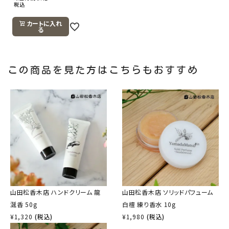
税込
カートに入れ
る
この商品を見た方はこちらもおすすめ
山田松香木店 ハンドクリーム 龍
山田松香木店 ソリッドパフューム
涎香 50g
白檀 練り香水 10g
¥
1,320
(税込)
¥
1,980
(税込)