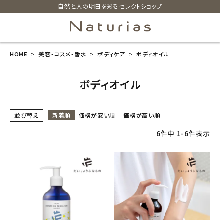
自然と人の明日を彩るセレクトショップ
HOME
美容・コスメ・香水
ボディケア
ボディオイル
search
ボディオイル
ホーム
並び替え
新着順
価格が安い順
価格が高い順
新商品
6
件中
1
-
6
件表示
カテゴリーから探す
美容・コスメ・香水
衛生用品
日用品雑貨