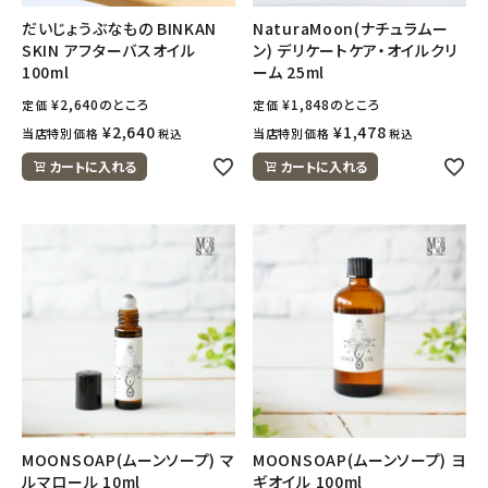
ナチュラムーン
だいじょうぶなもの BINKAN
NaturaMoon(ナチュラムー
SKIN アフターバスオイル
ン) デリケートケア・オイルクリ
エコリュクス
100ml
ーム 25ml
¥
2,640
のところ
¥
1,848
のところ
定価
定価
エコメイト
¥
2,640
¥
1,478
当店特別価格
当店特別価格
税込
税込
カートに入れる
カートに入れる
ナチュラプラス
アルマウィン
アルモニベルツ
コラム・スタッフのおすすめ
ご利用ガイド等
アカウント情報
MOONSOAP(ムーンソープ) マ
MOONSOAP(ムーンソープ) ヨ
ルマロール 10ml
ギオイル 100ml
ようこそ ゲスト 様