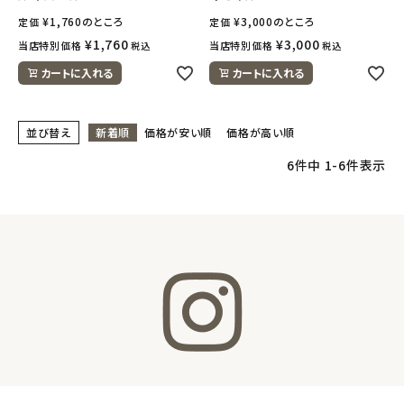
¥
1,760
のところ
¥
3,000
のところ
定価
定価
meeting_room
person
ログイン
¥
1,760
会員登録
¥
3,000
当店特別価格
当店特別価格
税込
税込
カートに入れる
カートに入れる
並び替え
新着順
価格が安い順
価格が高い順
6
件中
1
-
6
件表示