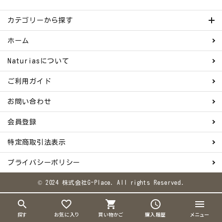
カテゴリーから探す
ホーム
Naturiasについて
ご利用ガイド
お問い合わせ
会員登録
特定商取引法表示
プライバシーポリシー
© 2024 株式会社G-Place. All rights Reserved.
search
favorite_border
shopping_cart
schedule
menu
探す
お気に入り
買い物かご
購入履歴
メニュー