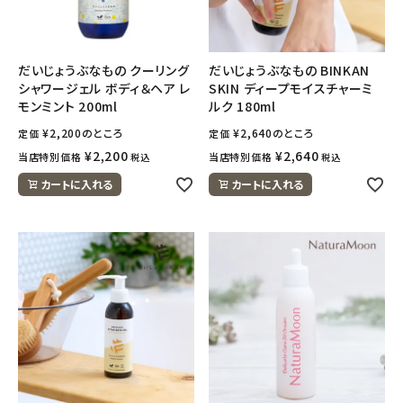
フェムケア
だいじょうぶなもの クーリング
だいじょうぶなもの BINKAN
シャワージェル ボディ＆ヘア レ
SKIN ディープモイスチャーミ
インナー・下着・ナイトウェア
モンミント 200ml
ルク 180ml
¥
2,200
のところ
¥
2,640
のところ
定価
定価
キッズ・ベビー・マタニティ
¥
2,200
¥
2,640
当店特別価格
当店特別価格
税込
税込
キッチン用品
カートに入れる
カートに入れる
フード・ドリンク
ブランド
定期購入
オリジナルブランド