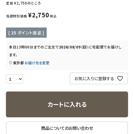
¥
2,750
のところ
定価
キッズ・ベビー・マタニティ
¥
2,750
当店特別価格
税込
キッチン用品
[
25
ポイント進呈 ]
フード・ドリンク
本日
13時00分
までのご注文で
2026/08/09（日）
に
宅配便
でお届けし
ます。
ブランド
東京都
お届け先を変更
定期購入
お気に入りに登録する
オリジナルブランド
ナチュラムーン
カートに入れる
エコリュクス
商品についてのお問い合わせ
エコメイト