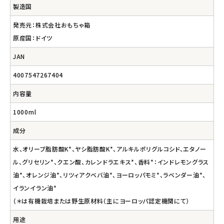
製造国
発売元：株式会社おもちゃ箱
原産国：ドイツ
JAN
4007547267404
内容量
1000ml
成分
水、オリーブ脂肪酸K*、ヤシ脂肪酸K*、アルキルポリグルコシド、エタノー
ル、グリセリン*、クエン酸、カレンドラエキス*、香料*：インドレモングラス
油*、オレンジ油*、リツィアクベバ油*、ヨーロッパモミ*、ラベンダー油*、
イランイラン油*
（＊は有機栽培または野生原材料（主にヨーロッパ認定機関にて）
用途