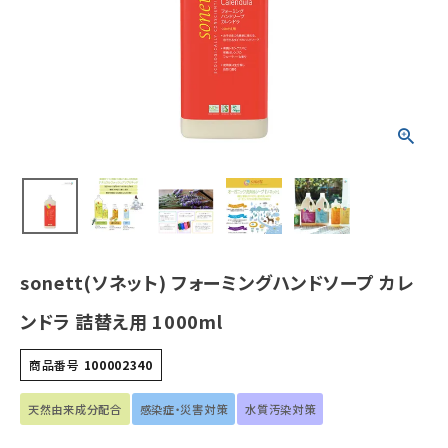
¥
2,750
(税込)
ホーム
新商品
カテゴリーから探す
美容・コスメ・香水
sonett(ソネット) フォーミングハンドソープ カレ
衛生用品
ンドラ 詰替え用 1000ml
日用品雑貨
商品番号
100002340
フェムケア
天然由来成分配合
感染症・災害対策
水質汚染対策
インナー・下着・ナイトウェア