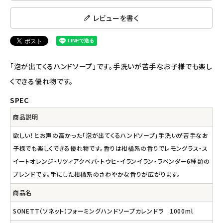
レビューを書く
ナチュラプラス
アルマウィン
「泡が出てくるハンドソープ」です。手洗いが苦手なお子様でも楽し
アルモニベルツ
くできる優れ物です。
SPEC
コラム・スタッフのおすすめ
商品説明
ご利用ガイド等
欲しい！とお声の高かった「泡が出てくるハンドソープ」手洗いが苦手なお
子様でも楽しくできる優れ物です。香りは柑橘系の香りでレモングラス・ス
アカウント情報
イートオレンジ・リツィアクベバ・トウヒ・イランイラン・ラベンダー6種類の
ようこそ ゲスト 様
ブレンドです。手にした柑橘系のさわやかな香りが広がります。
meeting_room
person
ログイン
会員登録
商品名
SONETT（ソネット）フォーミングハンドソープカレンドラ 1000ml