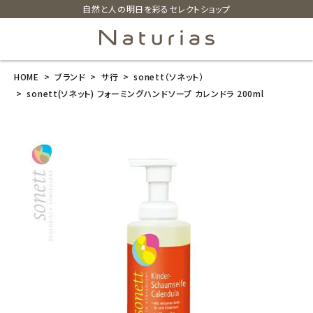
自然と人の明日を彩るセレクトショップ
HOME
ブランド
サ行
sonett（ソネット）
search
sonett(ソネット) フォーミングハンドソープ カレンドラ 200ml
sonett(ソネッ
ト) フォーミン
グハンドソープ
カレンドラ 200
ml
¥
1,078
(税込)