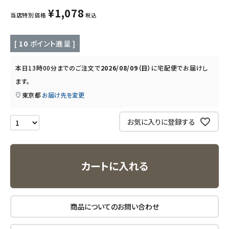
キッズ・ベビー・マタニティ
¥
1,078
当店特別価格
税込
キッチン用品
[
10
ポイント進呈 ]
フード・ドリンク
本日
13時00分
までのご注文で
2026/08/09（日）
に
宅配便
でお届けし
ます。
ブランド
東京都
お届け先を変更
定期購入
お気に入りに登録する
オリジナルブランド
ナチュラムーン
カートに入れる
エコリュクス
商品についてのお問い合わせ
エコメイト