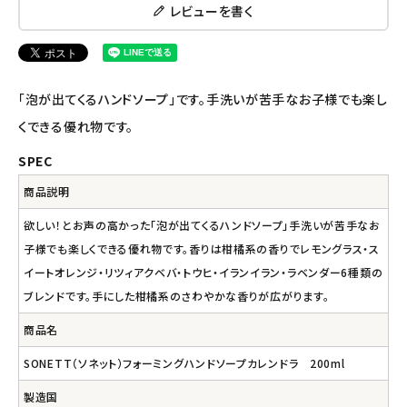
レビューを書く
ナチュラプラス
アルマウィン
「泡が出てくるハンドソープ」です。手洗いが苦手なお子様でも楽し
アルモニベルツ
くできる優れ物です。
SPEC
コラム・スタッフのおすすめ
商品説明
ご利用ガイド等
欲しい！とお声の高かった「泡が出てくるハンドソープ」手洗いが苦手なお
子様でも楽しくできる優れ物です。香りは柑橘系の香りでレモングラス・ス
アカウント情報
イートオレンジ・リツィアクベバ・トウヒ・イランイラン・ラベンダー6種類の
ようこそ ゲスト 様
ブレンドです。手にした柑橘系のさわやかな香りが広がります。
meeting_room
person
ログイン
会員登録
商品名
SONETT（ソネット）フォーミングハンドソープカレンドラ 200ml
製造国