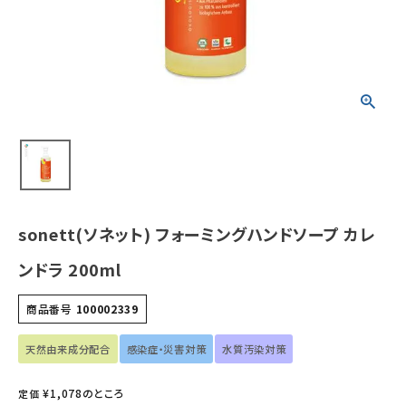
ホーム
新商品
カテゴリーから探す
美容・コスメ・香水
sonett(ソネット) フォーミングハンドソープ カレ
衛生用品
ンドラ 200ml
日用品雑貨
商品番号
100002339
フェムケア
天然由来成分配合
感染症・災害対策
水質汚染対策
インナー・下着・ナイトウェア
¥
1,078
のところ
定価