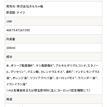
発売元：株式会社おもちゃ箱
原産国：ドイツ
JAN
4007547267305
内容量
200ml
成分
水、オリーブ脂肪酸K*、ヤシ脂肪酸K*、アルキルポリグルコシド、エタノー
ル、グリセリン*、クエン酸、カレンドラエキス*、香料*：インドレモングラス
油*、オレンジ油*、リツィアクベバ油*、ヨーロッパモミ*、ラベンダー油*、
イランイラン油*
（＊は有機栽培または野生原材料（主にヨーロッパ認定機関にて）
用途