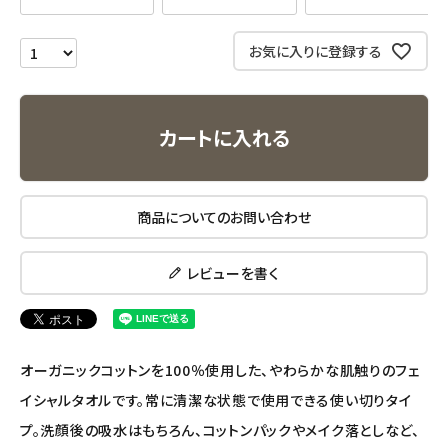
ナチュラプラス
お気に入りに登録する
アルマウィン
カートに入れる
アルモニベルツ
コラム・スタッフのおすすめ
商品についてのお問い合わせ
ご利用ガイド等
レビューを書く
アカウント情報
ようこそ ゲスト 様
オーガニックコットンを100％使用した、やわらかな肌触りのフェ
meeting_room
person
ログイン
会員登録
イシャルタオルです。常に清潔な状態で使用できる使い切りタイ
プ。洗顔後の吸水はもちろん、コットンパックやメイク落としなど、