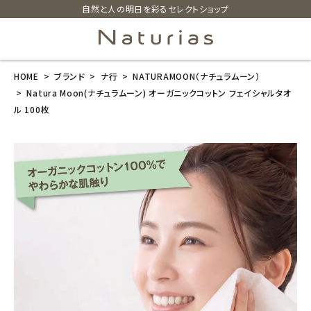
自然と人の明日を彩るセレクトショップ
HOME
ブランド
ナ行
NATURAMOON（ナチュラムーン）
search
Natura Moon(ナチュラムーン) オーガニックコットン フェイシャルタオ
ル 100枚
Natura Moon
(ナチュラムー
ン) オーガニッ
クコットン フェ
イシャルタオル
100枚