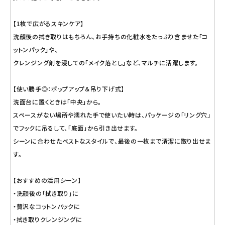
【1枚で広がるスキンケア】
洗顔後の拭き取りはもちろん、お手持ちの化粧水をたっぷり含ませた「コ
ットンパック」や、
クレンジング剤を浸しての「メイク落とし」など、マルチに活躍します。
【使い勝手◎：ポップアップ＆吊り下げ式】
洗面台に置くときは「中央」から。
スペースがない場所や濡れた手で使いたい時は、パッケージの「リング穴」
でフックに吊るして、「底面」から引き出せます。
シーンに合わせたベストなスタイルで、最後の一枚まで清潔に取り出せま
す。
【おすすめの活用シーン】
・洗顔後の「拭き取り」に
・贅沢なコットンパックに
・拭き取りクレンジングに