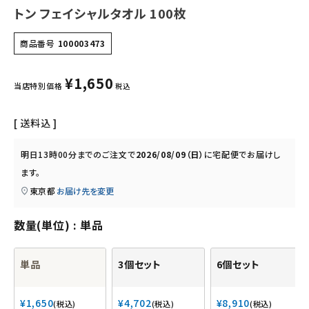
トン フェイシャルタオル 100枚
キッズ・ベビー・マタニティ
商品番号
100003473
キッチン用品
¥
1,650
当店特別価格
税込
フード・ドリンク
送料込
ブランド
明日
13時00分
までのご注文で
2026/08/09（日）
に
宅配便
でお届けし
定期購入
ます。
東京都
お届け先を変更
オリジナルブランド
数量(単位)
単品
ナチュラムーン
単品
3個セット
6個セット
エコリュクス
¥
1,650
¥
4,702
¥
8,910
税込
税込
税込
エコメイト