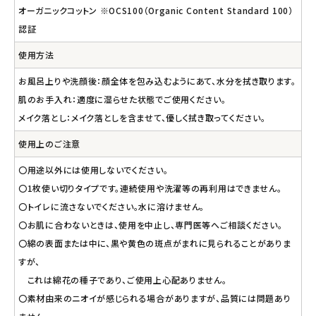
オーガニックコットン ※OCS100（Organic Content Standard 100）
認証
使用方法
お風呂上りや洗顔後：顔全体を包み込むようにあて、水分を拭き取ります。
肌のお手入れ：適度に湿らせた状態でご使用ください。
メイク落とし：メイク落としを含ませて、優しく拭き取ってください。
使用上のご注意
〇用途以外には使用しないでください。
〇1枚使い切りタイプです。連続使用や洗濯等の再利用はできません。
〇トイレに流さないでください。水に溶けません。
〇お肌に合わないときは、使用を中止し、専門医等へご相談ください。
〇綿の表面または中に、黒や黄色の斑点がまれに見られることがありま
すが、
これは綿花の種子であり、ご使用上心配ありません。
〇素材由来のニオイが感じられる場合がありますが、品質には問題あり