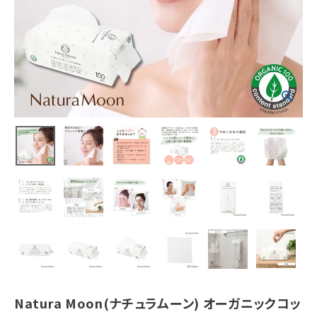
¥
1,650
(税込)
ホーム
新商品
カテゴリーから探す
美容・コスメ・香水
衛生用品
日用品雑貨
フェムケア
Natura Moon(ナチュラムーン) オーガニックコッ
インナー・下着・ナイトウェア