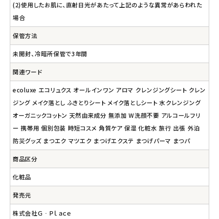
(2)使用したお肌に、直射日光があたって上記のような異常があらわれた
場合
保管方法
未開封、冷暗所保管で3年間
関連ワード
ecoluxe エコリュクス オールインワン アロマ クレンジングシート クレン
ジング メイク落とし ふきとりシート メイク落としシート 水クレンジング
オーガニックコットン 天然由来成分 無添加 W洗顔不要 アルコールフリ
ー 携帯用 個別包装 時短コスメ 角質ケア 保湿 化粧水 旅行 出張 外泊
防災グッズ まつエク マツエク まつげエクステ まつげパーマ まつパ
商品区分
化粧品
発売元
株式会社Ｇ‐Ｐｌａｃｅ