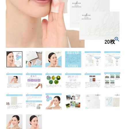
ジングシート 1
0枚入り
¥
4,176
(税込)
ホーム
新商品
カテゴリーから探す
美容・コスメ・香水
衛生用品
日用品雑貨
フェムケア