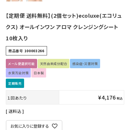
インナー・下着・ナイトウェア
【定期便 送料無料】(2個セット)ecoluxe(エコリュ
キッズ・ベビー・マタニティ
クス) オールインワン アロマ クレンジングシート
10枚入り
キッチン用品
商品番号
100003266
フード・ドリンク
メール便選択可能
天然由来成分配合
感染症・災害対策
ブランド
水質汚染対策
日本製
定期販売
定期購入
¥
4,176
１回あたり
オリジナルブランド
税込
送料込
ナチュラムーン
お気に入りに登録する
エコリュクス