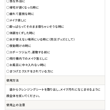
○急な外泊に
○帰宅が遅くなった時に
○疲れて面倒な時に
○メイク直しに
○酔っぱらってそのまま寝ちゃいそうな時に
○体調をくずした時に
○水が使えない場所にいる時に（防災グッズとして）
○夜勤明けの時に
○スポーツジムで、運動する前に
○飛行機内でのメイク落としに
○お風呂に中々入れない時に
○まつげエクステをされている方に
使用方法
袋からクレンジングシートを取り出し、メイク汚れになじませるように
顔全体を拭いてください。
使用上の注意