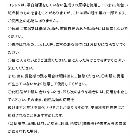
コットンは、漂白処理をしていない生成りの原綿を使用しています。茶色い
斑点状のものを含むことがありますが、これは綿の種や葉の一部であり、
ご使用上の心配はありません。
○極端に高温又は低温の場所、直射日光のあたる場所には保管しないで
ください。
○傷やはれもの、しっしん等、異常のある部位にはお使いにならないでく
ださい。
○目に入らないようご注意ください。目に入った時はこすらずすぐに洗い
流してください。
また、目に異物感の残る場合は眼科医にご相談ください。○お肌に異常
が生じていないかよく注意して使用してください。
○化粧品がお肌に合わないとき、即ち次のような場合には、使用を中止し
てください。そのまま、化粧品類の使用を
続けますと症状を悪化させることがありますので、皮膚科専門医等にご
相談されることをおすすめします。
（1)使用中、赤味、はれ、かゆみ、刺激、色抜け(白斑等)や黒ずみ等の異常
があらわれた場合。