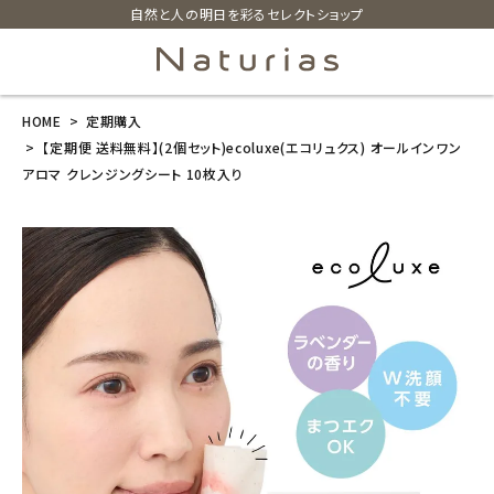
自然と人の明日を彩るセレクトショップ
HOME
定期購入
search
【定期便 送料無料】(2個セット)ecoluxe(エコリュクス) オールインワン
アロマ クレンジングシート 10枚入り
【定期便 送料
無料】(2個セッ
ト)ecoluxe(エ
コリュクス) オ
ールインワン
アロマ クレン