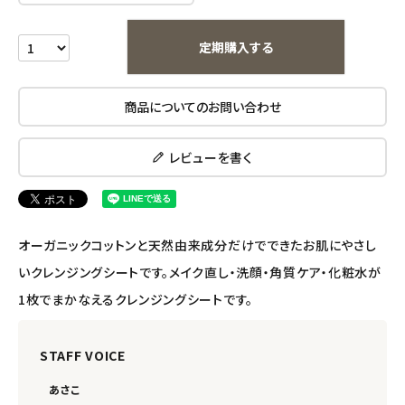
エコメイト
定期購入する
ナチュラプラス
商品についてのお問い合わせ
アルマウィン
レビューを書く
アルモニベルツ
コラム・スタッフのおすすめ
オーガニックコットンと天然由来成分だけでできたお肌にやさし
ご利用ガイド等
いクレンジングシートです。メイク直し・洗顔・角質ケア・化粧水が
1枚でまかなえるクレンジングシートです。
アカウント情報
ようこそ ゲスト 様
STAFF VOICE
meeting_room
person
ログイン
会員登録
あさこ