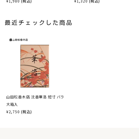
¥
1,980
(税込)
¥
1,320
(税込)
最近チェックした商品
山田松香木店 沈香華洛 短寸 バラ
大箱入
¥
2,750
(税込)