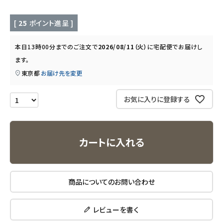
キッチン用品
[
25
ポイント進呈 ]
フード・ドリンク
本日
13時00分
までのご注文で
2026/08/11（火）
に
宅配便
でお届けし
ブランド
ます。
東京都
お届け先を変更
定期購入
お気に入りに登録する
オリジナルブランド
ナチュラムーン
カートに入れる
エコリュクス
商品についてのお問い合わせ
エコメイト
レビューを書く
ナチュラプラス