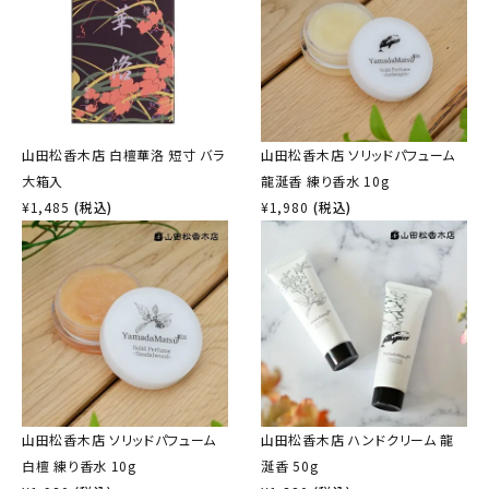
山田松香木店 白檀華洛 短寸 バラ
山田松香木店 ソリッドパフューム
大箱入
龍涎香 練り香水 10g
¥
1,485
(税込)
¥
1,980
(税込)
山田松香木店 ソリッドパフューム
山田松香木店 ハンドクリーム 龍
白檀 練り香水 10g
涎香 50g