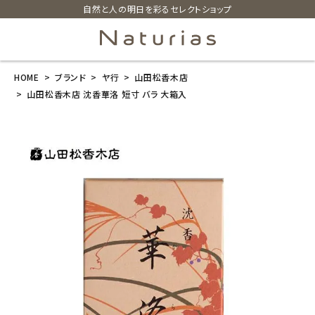
自然と人の明日を彩るセレクトショップ
HOME
ブランド
ヤ行
山田松香木店
search
山田松香木店 沈香華洛 短寸 バラ 大箱入
山田松香木店
沈香華洛 短寸
バラ 大箱入
¥
2,750
(税込)