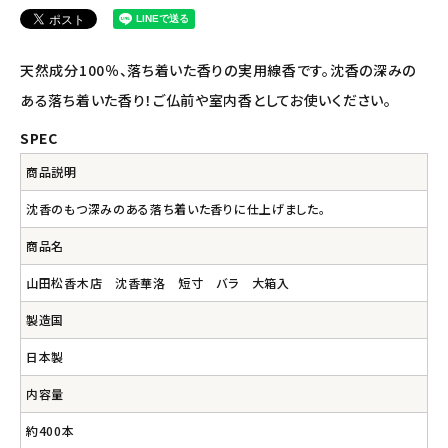
アルマウィン
天然成分100％、落ち着いた香りの実用線香です。沈香の深みの
アルモニベルツ
ある落ち着いた香り！ご仏前や室内香としてお使いください。
コラム・スタッフのおすすめ
SPEC
商品説明
ご利用ガイド等
沈香のもつ深みのある落ち着いた香りに仕上げました。
アカウント情報
商品名
ようこそ ゲスト 様
山田松香木店 沈香華洛 短寸 バラ 大箱入
meeting_room
person
ログイン
会員登録
製造国
日本製
内容量
約400本