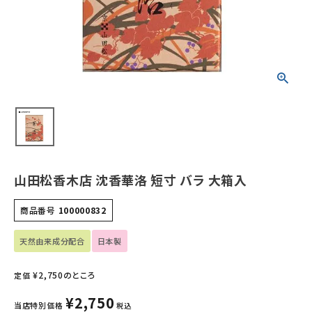
ホーム
新商品
カテゴリーから探す
美容・コスメ・香水
衛生用品
山田松香木店 沈香華洛 短寸 バラ 大箱入
日用品雑貨
商品番号
100000832
フェムケア
天然由来成分配合
日本製
インナー・下着・ナイトウェア
¥
2,750
のところ
定価
キッズ・ベビー・マタニティ
¥
2,750
当店特別価格
税込