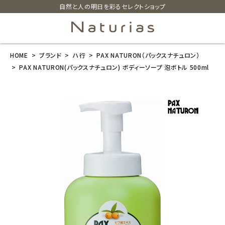
自然と人の明日を彩るセレクトショップ
HOME
ブランド
ハ行
PAX NATURON（パックスナチュロン）
search
PAX NATURON(パックスナチュロン) ボディーソープ 泡ボトル 500ml
PAX NATURO
N(パックスナチ
ュロン) ボディ
ーソープ 泡ボ
トル 500ml
¥
1,584
(税込)