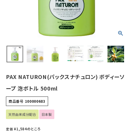
ホーム
新商品
カテゴリーから探す
美容・コスメ・香水
PAX NATURON(パックスナチュロン) ボディーソ
衛生用品
ープ 泡ボトル 500ml
日用品雑貨
商品番号
100000683
フェムケア
天然由来成分配合
日本製
インナー・下着・ナイトウェア
¥
1,584
のところ
定価