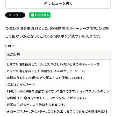
レビューを書く
ナチュラプラス
アルマウィン
ひまわり油を主原料とした、純植物性ボディーソープです。ひと押
アルモニベルツ
しで細かい泡となって出てくる泡状ポンプ式ボトル入りです。
SPEC
コラム・スタッフのおすすめ
商品説明
ご利用ガイド等
ヒマワリ油を使用した、さっぱりやさしい洗い心地のボディーソープ
ヒマワリ油を原料にした植物性石けんのボディーソープ。
アカウント情報
素肌のうるおいを保つ、ビワ葉エキスを使用しています。
ようこそ ゲスト 様
≪エコホイッパー≫
1押し3mlが10倍の濃密な泡になって出てきます。ホイップクリームのよう
meeting_room
person
ログイン
会員登録
な肌触りで、全身をやさしく、しっかり洗うことができます。
容器の口が大きいので詰替えも簡単です。
★ローズマリー、ラベンダー、エストラゴン、ゼラニウムなどの精油を原料