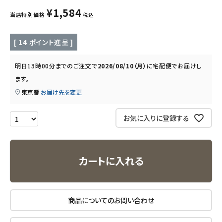
キッズ・ベビー・マタニティ
¥
1,584
当店特別価格
税込
キッチン用品
[
14
ポイント進呈 ]
フード・ドリンク
明日
13時00分
までのご注文で
2026/08/10（月）
に
宅配便
でお届けし
ます。
ブランド
東京都
お届け先を変更
定期購入
お気に入りに登録する
オリジナルブランド
ナチュラムーン
カートに入れる
エコリュクス
商品についてのお問い合わせ
エコメイト