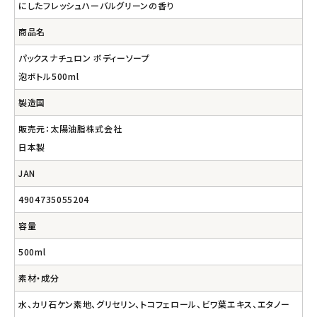
にしたフレッシュハーバルグリーンの香り
商品名
パックスナチュロン ボディーソープ
泡ボトル500ml
製造国
販売元：太陽油脂株式会社
日本製
JAN
4904735055204
容量
500ml
素材・成分
水、カリ石ケン素地、グリセリン、トコフェロール、ビワ葉エキス、エタノー