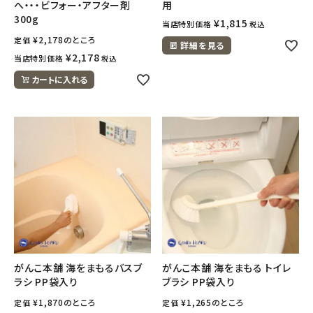
へ・・・ビフォー・アフター剤
用
300g
¥
1,815
当店特別価格
税込
¥
2,178
のところ
定価
詳細を見る
¥
2,178
当店特別価格
税込
カートに入れる
がんこ本舗 海をまもるバスブ
がんこ本舗 海をまもる トイレ
ラシ PP袋入り
ブラシ PP袋入り
¥
1,870
のところ
¥
1,265
のところ
定価
定価