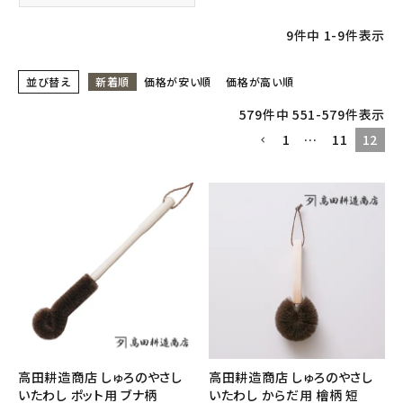
9
件中
1
-
9
件表示
フェムケア
並び替え
新着順
価格が安い順
価格が高い順
インナー・下着・ナイトウェア
579
件中
551
-
579
件表示
キッズ・ベビー・マタニティ
1
…
11
12
キッチン用品
フード・ドリンク
ブランド
定期購入
オリジナルブランド
高田耕造商店 しゅろのやさし
高田耕造商店 しゅろのやさし
いたわし ポット用 ブナ柄
いたわし からだ用 檜柄 短