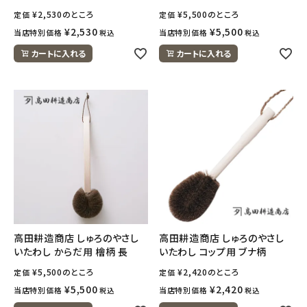
ナチュラムーン
¥
2,530
のところ
¥
5,500
のところ
定価
定価
¥
2,530
¥
5,500
当店特別価格
当店特別価格
税込
税込
エコリュクス
カートに入れる
カートに入れる
エコメイト
ナチュラプラス
アルマウィン
アルモニベルツ
コラム・スタッフのおすすめ
高田耕造商店 しゅろのやさし
高田耕造商店 しゅろのやさし
いたわし からだ用 檜柄 長
いたわし コップ用 ブナ柄
ご利用ガイド等
¥
5,500
のところ
¥
2,420
のところ
定価
定価
アカウント情報
¥
5,500
¥
2,420
当店特別価格
当店特別価格
税込
税込
ようこそ ゲスト 様