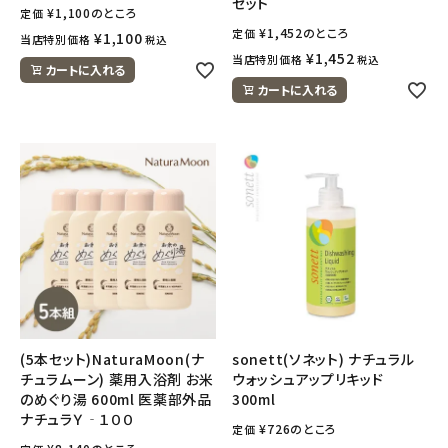
セット
¥
1,100
のところ
定価
¥
1,452
のところ
定価
¥
1,100
当店特別価格
税込
¥
1,452
当店特別価格
税込
カートに入れる
カートに入れる
(5本セット)NaturaMoon(ナ
sonett(ソネット) ナチュラル
チュラムーン) 薬用入浴剤 お米
ウォッシュアップリキッド
のめぐり湯 600ml 医薬部外品
300ml
ナチュラＹ‐１００
¥
726
のところ
定価