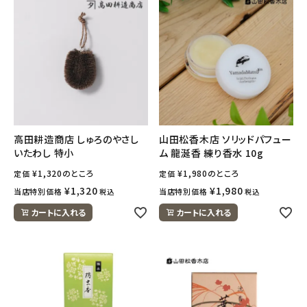
高田耕造商店 しゅろのやさし
山田松香木店 ソリッドパフュー
いたわし 特小
ム 龍涎香 練り香水 10g
¥
1,320
のところ
¥
1,980
のところ
定価
定価
¥
1,320
¥
1,980
当店特別価格
当店特別価格
税込
税込
カートに入れる
カートに入れる