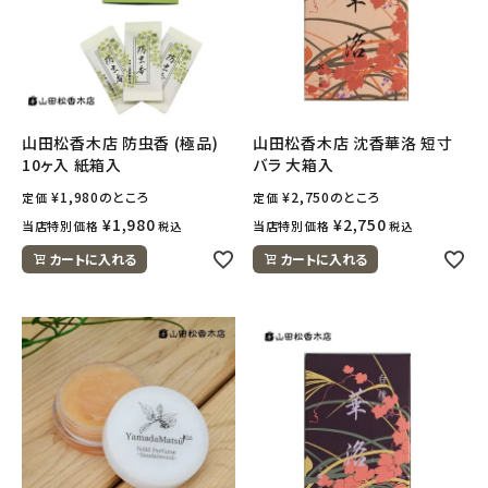
山田松香木店 防虫香 (極品)
山田松香木店 沈香華洛 短寸
10ヶ入 紙箱入
バラ 大箱入
¥
1,980
のところ
¥
2,750
のところ
定価
定価
¥
1,980
¥
2,750
当店特別価格
当店特別価格
税込
税込
カートに入れる
カートに入れる