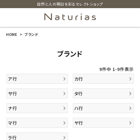
自然と人の明日を彩るセレクトショップ
HOME
ブランド
search
ブランド
ホーム
9
件中
1
-
9
件表示
新商品
ア行
カ行
カテゴリーから探す
サ行
タ行
美容・コスメ・香水
ナ行
ハ行
マ行
ヤ行
衛生用品
ラ行
日用品雑貨