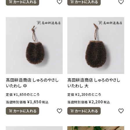
カートに入れる
カートに入れる
meeting_room
person
ログイン
会員登録
高田耕造商店 しゅろのやさし
高田耕造商店 しゅろのやさし
いたわし 中
いたわし 大
¥
1,650
のところ
¥
2,200
のところ
定価
定価
¥
1,650
¥
2,200
当店特別価格
当店特別価格
税込
税込
カートに入れる
カートに入れる