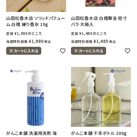
山田松香木店 ソリッドパフュー
山田松香木店 白檀華洛 短寸
ム 白檀 練り香水 10g
バラ 大箱入
¥
1,980
のところ
¥
1,485
のところ
定価
定価
¥
1,980
¥
1,485
当店特別価格
当店特別価格
税込
税込
カートに入れる
カートに入れる
がんこ本舗 洗濯用洗剤 海
がんこ本舗 千年ボトル 200g