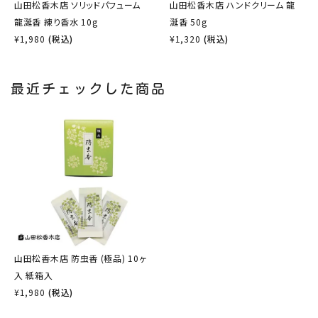
山田松香木店 ソリッドパフューム
山田松香木店 ハンドクリーム 龍
龍涎香 練り香水 10g
涎香 50g
¥
1,980
(税込)
¥
1,320
(税込)
最近チェックした商品
山田松香木店 防虫香 (極品) 10ヶ
入 紙箱入
¥
1,980
(税込)