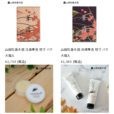
山田松香木店 沈香華洛 短寸 バラ
山田松香木店 白檀華洛 短寸 バラ
大箱入
大箱入
¥
2,750
(税込)
¥
1,485
(税込)