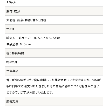
１０ヶ入
素材・成分
大茴香、山奈、麝香、甘松、白檀
サイズ
紙箱入 箱サイズ: ８．５×７×５．５ｃｍ
単品全長:６．５ｃｍ
香り持続時間
約6か月
注意事項
香りが強いため、ポリ袋に密閉してお届けさせていただきますが、 匂いが
もれ同梱でご注文いただきました他の商品に香りがつく可能性がござい
ますので、 ご了承お願いいたします。
広告文責