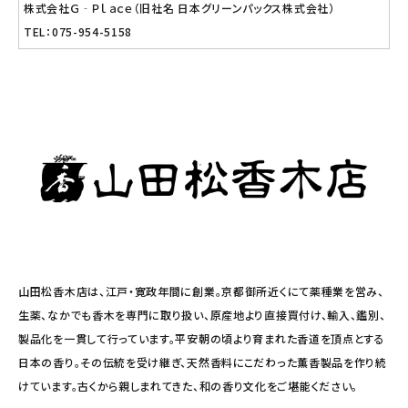
株式会社Ｇ‐Ｐｌａｃｅ（旧社名 日本グリーンパックス株式会社）
TEL：075-954-5158
山田松香木店は、江戸・寛政年間に創業。京都御所近くにて薬種業を営み、
生薬、なかでも香木を専門に取り扱い、原産地より直接買付け、輸入、鑑別、
製品化を一貫して行っています。平安朝の頃より育まれた香道を頂点とする
日本の香り。その伝統を受け継ぎ、天然香料にこだわった薫香製品を作り続
けています。古くから親しまれてきた、和の香り文化をご堪能ください。