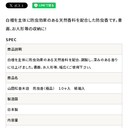
アルマウィン
白檀を主体に防虫効果のある天然香料を配合した防虫香です。書
アルモニベルツ
画、お人形等の収納に！
コラム・スタッフのおすすめ
SPEC
商品説明
ご利用ガイド等
白檀を主体に防虫効果のある天然香料を配合、調製し、深みのある香り
アカウント情報
に仕上げました。書画、お人形等、幅広くご使用下さい。
ようこそ ゲスト 様
商品名
meeting_room
person
山田松香木店 防虫香（極品） １０ヶ入 紙箱入
ログイン
会員登録
製造国
日本製
内容量