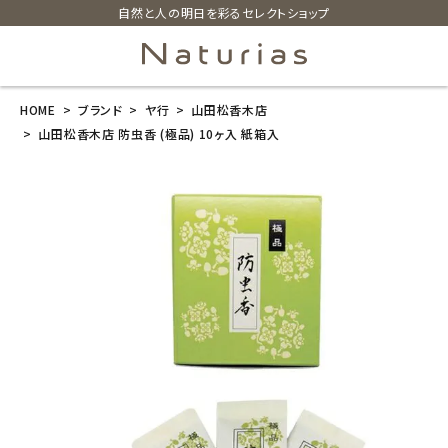
自然と人の明日を彩るセレクトショップ
HOME
ブランド
ヤ行
山田松香木店
search
山田松香木店 防虫香 (極品) 10ヶ入 紙箱入
山田松香木店
防虫香 (極品)
10ヶ入 紙箱入
¥
1,980
(税込)