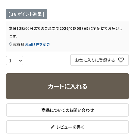
キッチン用品
[
18
ポイント進呈 ]
フード・ドリンク
本日
13時00分
までのご注文で
2026/08/09（日）
に
宅配便
でお届けし
ブランド
ます。
東京都
お届け先を変更
定期購入
お気に入りに登録する
オリジナルブランド
ナチュラムーン
カートに入れる
エコリュクス
商品についてのお問い合わせ
エコメイト
レビューを書く
ナチュラプラス