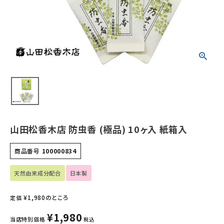
ホーム
新商品
カテゴリーから探す
美容・コスメ・香水
衛生用品
山田松香木店 防虫香 (極品) 10ヶ入 紙箱入
日用品雑貨
商品番号
100000834
フェムケア
天然由来成分配合
日本製
インナー・下着・ナイトウェア
¥
1,980
のところ
定価
キッズ・ベビー・マタニティ
¥
1,980
当店特別価格
税込