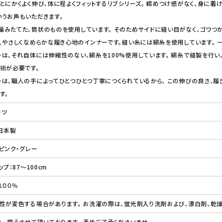
とにかくよく伸び、体に程よくフィットするリブシリーズ。 締めつけ感がなく、身に着
うお声もいただきます。
みたてた、筒状のものを使用しています。 そのためサイドに縫い目がなく、ゴワつか
、やさしくなめらかな履き心地のインナーです。縫い糸には綿糸を使用しています。
は、それ自体には伸縮性のない、綿糸を100%使用しています。 綿糸で縫製を行い
術が必要です。
は、職人の手によってひとつひとつ丁寧につくられているから、 この伸びの良さ、履
す。
ーツ
日本製
ピンク・グレー
プ：87～100cm
１００％
性が変色する場合があります。 お洗濯の際は、蛍光剤入り洗剤および、漂白剤、乾
、 控えさせて頂いております。 予めご了承くださいませ。