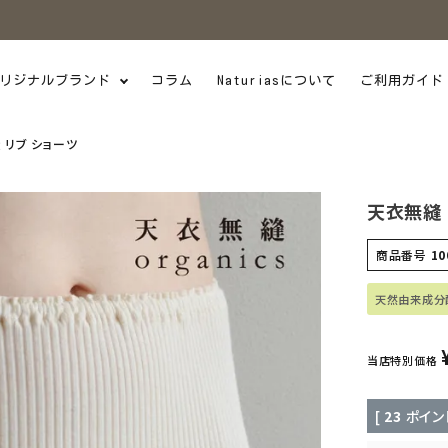
リジナルブランド
コラム
Naturiasについて
ご利用ガイド
 リブ ショーツ
天衣無縫 
商品番号
10
天然由来成分
当店特別価格
[
23
ポイン