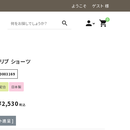
ようこそ ゲスト 様
0
person
shopping_cart
search
リブ ショーツ
0003169
配合
日本製
¥
2,530
税込
ト進呈 ]