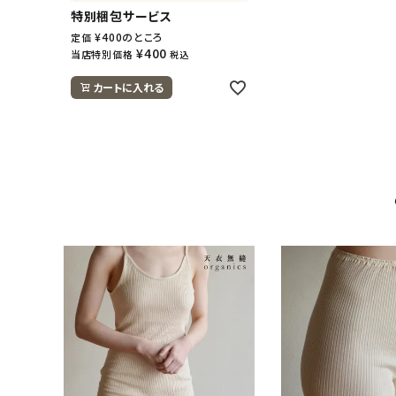
特別梱包サービス
¥
400
のところ
定価
¥
400
当店特別価格
税込
カートに入れる