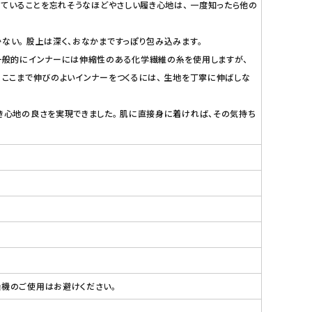
けていることを忘れそうなほどやさしい履き心地は、 一度知ったら他の
ない。 股上は深く、おなかまですっぽり包み込みます。
 一般的にインナーには伸縮性のある化学繊維の糸を使用しますが、
、ここまで伸びのよいインナーをつくるには、 生地を丁寧に伸ばしな
き心地の良さを実現できました。 肌に直接身に着ければ、その気持ち
燥機のご使用はお避けください。