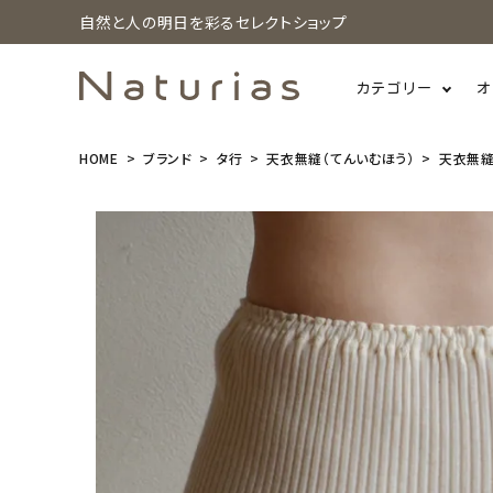
自然と人の明日を彩るセレクトショップ
カテゴリー
オ
HOME
ブランド
タ行
天衣無縫（てんいむほう）
天衣無縫
search
天衣無縫 リ
ブ ショーツ
¥
2,530
(税込)