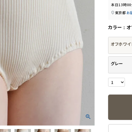
本日
13時0
東京都
お
カラー
オ
オフホワイ
グレー