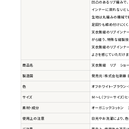
凹凸のあるリブ編みで、
ナチュラプラス
インナーに戻れないとい
生地は丸編みの機械で編
アルマウィン
足回りも締め付けにくく
天衣無縫のリブインナー
アルモニベルツ
がら縫う、特殊な縫製技
コラム・スタッフのおすすめ
天衣無縫のリブインナー
よさを感じていただけま
ご利用ガイド等
商品名
天衣無縫 リブ ショ
製造国
発売元：株式会社新藤 
アカウント情報
ようこそ ゲスト 様
色
オフホワイト・ブラウン・
サイズ
Ｍ～Ｌ（フリーサイズ）ヒッ
meeting_room
person
ログイン
会員登録
素材・成分
オーガニックコットン 
使用上の注意
日光やお洗濯により、色
ご注意
衛生上、使用後の返品は