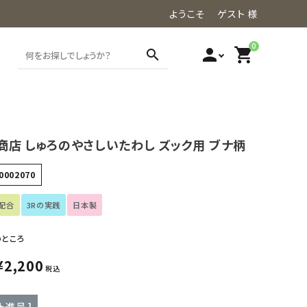
ようこそ ゲスト 様
0
person
shopping_cart
search
商店 しゅろのやさしいたわし ズック用 ブナ柄
0002070
配合
3Rの実践
日本製
のところ
¥
2,200
税込
ト進呈 ]