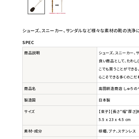
インナー・下着・ナイトウェア
キッズ・ベビー・マタニティ
シューズ、スニーカー、サンダルなど様々な素材の靴の洗浄
キッチン用品
SPEC
商品説明
シューズ、スニーカー、
フード・ドリンク
良い商品として、たわし
こでも買うことができる
ブランド
らこそできる多くのこだ
定期購入
商品名
高田耕造商店 しゅろの
製造国
日本製
オリジナルブランド
サイズ
【束子】[長さ*幅*厚さ]約
ナチュラムーン
5.5 x 23 x 4.5 cm
素材・成分
棕櫚、ブナ、ステンレス
エコリュクス