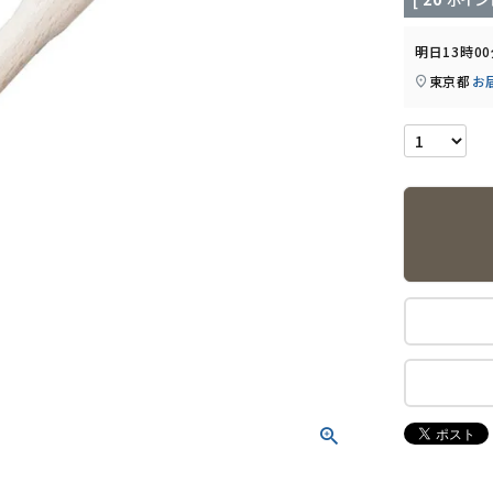
明日
13時0
東京都
お