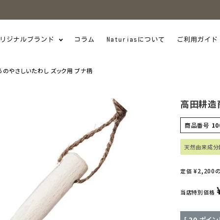
リジナルブランド
コラム
Naturiasについて
ご利用ガイド
のやさしいたわし ズック用 ブナ柄
高田耕造
商品番号
10
天然由来成分
¥
2,200
定価
当店特別価格
[
20
ポイン