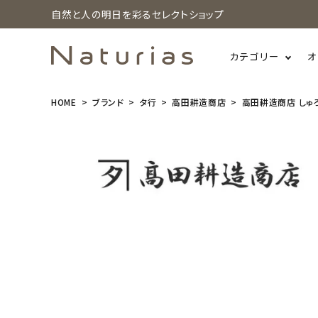
自然と人の明日を彩るセレクトショップ
カテゴリー
オ
HOME
ブランド
タ行
高田耕造商店
高田耕造商店 しゅろ
search
高田耕造商
店 しゅろの
やさしいたわ
し ズック用