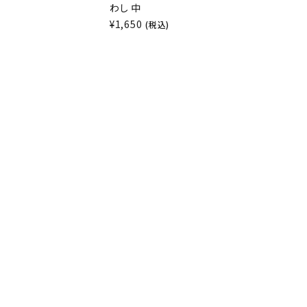
わし 中
¥
1,650
)
(税込)