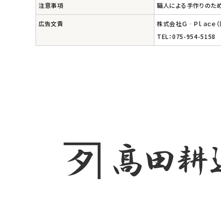
注意事項
職人による手作りのた
エコメイト
広告文責
株式会社Ｇ‐Ｐｌａｃｅ
TEL：075-954-5158
ナチュラプラス
アルマウィン
アルモニベルツ
コラム・スタッフのおすすめ
ご利用ガイド等
アカウント情報
ようこそ ゲスト 様
meeting_room
person
ログイン
会員登録