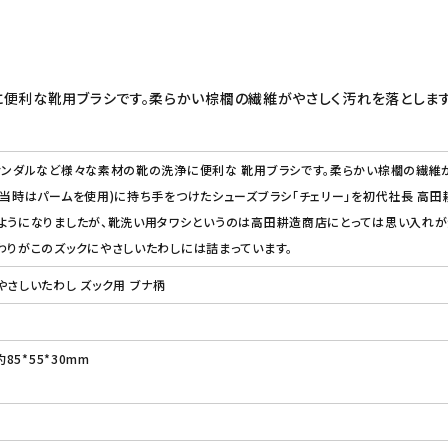
に便利な靴用ブラシです。柔らかい棕櫚の繊維がやさしく汚れを落とします
サンダルなど様々な素材の靴の洗浄に便利な 靴用ブラシです。柔らかい棕櫚の繊維が
(当時はパームを使用)に持ち手をつけたシューズブラシ「チェリー」を初代社長 高田
ようになりましたが、靴洗い用タワシというのは高田耕造商店にとっては思い入れが
わりがこのズックにやさしいたわしには詰まっています。
やさしいたわし ズック用 ブナ柄
85*55*30mm