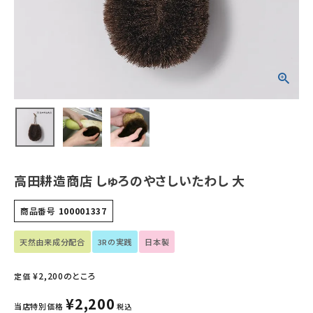
ホーム
新商品
カテゴリーから探す
美容・コスメ・香水
衛生用品
高田耕造商店 しゅろのやさしいたわし 大
日用品雑貨
商品番号
100001337
フェムケア
天然由来成分配合
3Rの実践
日本製
インナー・下着・ナイトウェア
¥
2,200
のところ
定価
キッズ・ベビー・マタニティ
¥
2,200
当店特別価格
税込