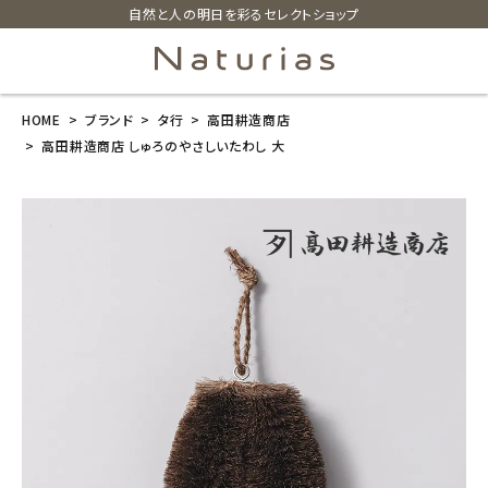
自然と人の明日を彩るセレクトショップ
HOME
ブランド
タ行
高田耕造商店
search
高田耕造商店 しゅろのやさしいたわし 大
高田耕造商店
しゅろのやさし
いたわし 大
¥
2,200
(税込)