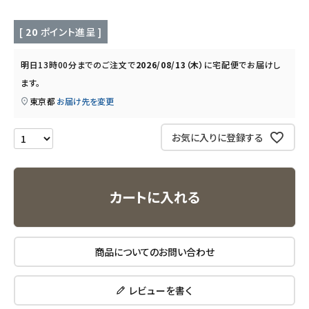
キッチン用品
[
20
ポイント進呈 ]
フード・ドリンク
明日
13時00分
までのご注文で
2026/08/13（木）
に
宅配便
でお届けし
ブランド
ます。
東京都
お届け先を変更
定期購入
お気に入りに登録する
オリジナルブランド
ナチュラムーン
カートに入れる
エコリュクス
商品についてのお問い合わせ
エコメイト
レビューを書く
ナチュラプラス