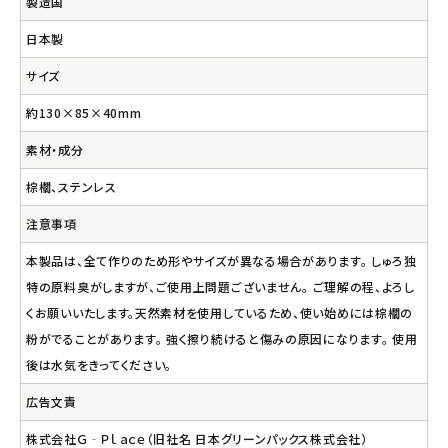
製造国
日本製
サイズ
約130×85×40mm
素材・成分
棕櫚、ステンレス
注意事項
本製品は、全て作りのため形やサイズが異なる場合があります。 しゅろ独
特の原料臭がしますが、ご使用上問題ございません。 ご理解の程、よろし
くお願いいたします。天然素材を使用しているため、使い始めには棕櫚の
粉がでることがあります。 強く擦り続けると傷みの原因になります。 使用
後は水気をきってください。
広告文責
株式会社Ｇ‐Ｐｌａｃｅ（旧社名 日本グリーンパックス株式会社）