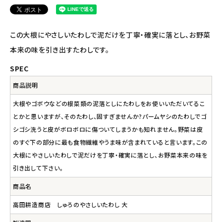
アルマウィン
この大根にやさしいたわしで泥だけを丁寧・確実に落とし、お野菜
アルモニベルツ
本来の味を引き出すたわしです。
コラム・スタッフのおすすめ
SPEC
商品説明
ご利用ガイド等
大根やゴボウなどの根菜類の泥落としにたわしをお使いいただいてるこ
アカウント情報
とかと思いますが、そのたわし、固すぎませんか?パームヤシのたわしでゴ
ようこそ ゲスト 様
シゴシ洗うと皮がボロボロに傷ついてしまうかも知れません。野菜は皮
のすぐ下の部分に最も食物繊維やうま味が含まれていると言います。この
meeting_room
person
ログイン
会員登録
大根にやさしいたわしで泥だけを丁寧・確実に落とし、お野菜本来の味を
引き出して下さい。
商品名
高田耕造商店 しゅろのやさしいたわし 大