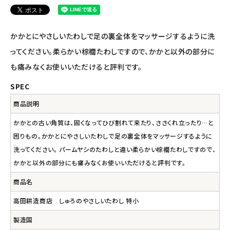
アルマウィン
かかとにやさしいたわしで足の裏全体をマッサージするように洗
アルモニベルツ
ってください。柔らかい棕櫚たわしですので、かかと以外の部分に
コラム・スタッフのおすすめ
も痛みなくお使いいただけると評判です。
SPEC
ご利用ガイド等
商品説明
アカウント情報
かかとの古い角質は、固くなってひび割れて来たり、ささくれ立ったり…と
ようこそ ゲスト 様
困りもの。かかとにやさしいたわしで足の裏全体をマッサージするように
洗ってください。 パームヤシのたわしと違い柔らかい棕櫚たわしですので、
meeting_room
person
ログイン
会員登録
かかと以外の部分にも痛みなくお使いいただけると評判です。
商品名
高田耕造商店 しゅろのやさしいたわし 特小
製造国