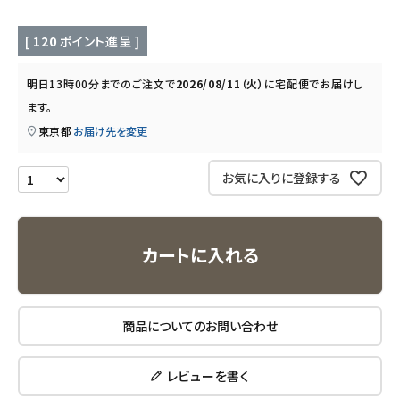
キッチン用品
[
120
ポイント進呈 ]
フード・ドリンク
明日
13時00分
までのご注文で
2026/08/11（火）
に
宅配便
でお届けし
ブランド
ます。
東京都
お届け先を変更
定期購入
お気に入りに登録する
オリジナルブランド
ナチュラムーン
カートに入れる
エコリュクス
商品についてのお問い合わせ
エコメイト
レビューを書く
ナチュラプラス