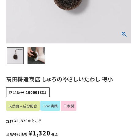
ホーム
新商品
カテゴリーから探す
美容・コスメ・香水
衛生用品
高田耕造商店 しゅろのやさしいたわし 特小
日用品雑貨
商品番号
100001335
フェムケア
天然由来成分配合
3Rの実践
日本製
インナー・下着・ナイトウェア
¥
1,320
のところ
定価
キッズ・ベビー・マタニティ
¥
1,320
当店特別価格
税込