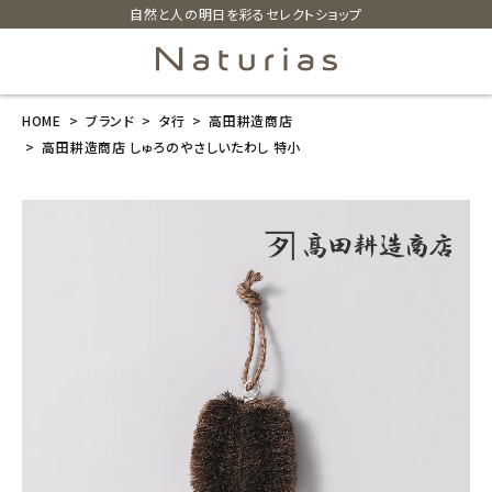
自然と人の明日を彩るセレクトショップ
HOME
ブランド
タ行
高田耕造商店
search
高田耕造商店 しゅろのやさしいたわし 特小
高田耕造商店
しゅろのやさし
いたわし 特小
¥
1,320
(税込)