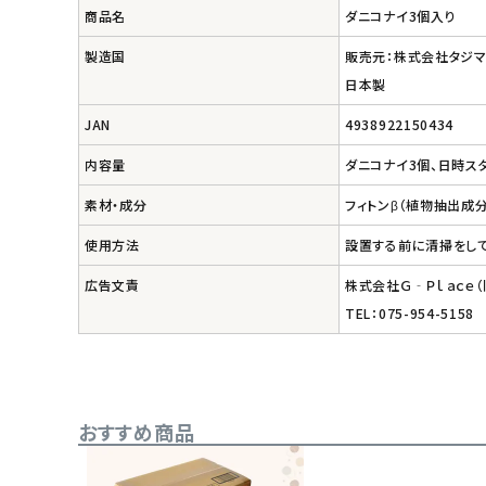
ナチュラプラス
商品名
ダニコナイ3個入り
製造国
販売元：株式会社タジ
アルマウィン
日本製
アルモニベルツ
JAN
4938922150434
内容量
ダニコナイ3個、日時ス
コラム・スタッフのおすすめ
素材・成分
フィトンβ（植物抽出成
ご利用ガイド等
使用方法
設置する前に清掃をして
広告文責
株式会社Ｇ‐Ｐｌａｃｅ
アカウント情報
TEL：075-954-5158
ようこそ ゲスト 様
meeting_room
person
ログイン
会員登録
おすすめ商品