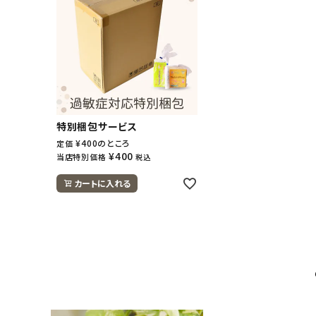
特別梱包サービス
¥
400
のところ
定価
¥
400
当店特別価格
税込
カートに入れる