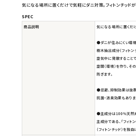
気になる場所に置くだけで気軽にダニ対策。フィトンチッドが
キッチン用品
SPEC
商品説明
気になる場所に置くだ
フード・ドリンク
●ダニが住みにくい環境
ブランド
樹木抽出成分（フィトン
空気中に発散することで
定期購入
空間（環境）を作り、そ
防ぎます。
オリジナルブランド
●忌避、抑制効果は抜群
ナチュラムーン
抗菌・消臭効果もありま
エコリュクス
●主成分は100％天然
主成分である、「フィト
エコメイト
（フィトンチッド）を独自