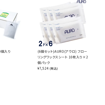
0個入り
(6個セット)AURO(アウロ) フロー
リングワックスシート 10枚入り×2
)
個パック
¥
7,524
(税込)