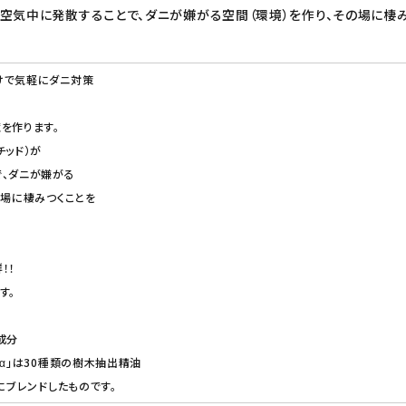
空気中に発散することで、ダニが嫌がる空間（環境）を作り、その場に棲み
けで気軽にダニ対策
を作ります。
チッド）が
、ダニが嫌がる
の場に棲みつくことを
！！
す。
成分
ンα」は30種類の樹木抽出精油
にブレンドしたものです。