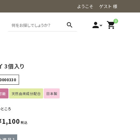
ようこそ ゲスト 様
0
person
shopping_cart
search
 3個入り
0000330
可能
天然由来成分配合
日本製
のところ
¥
1,100
税込
ト進呈 ]