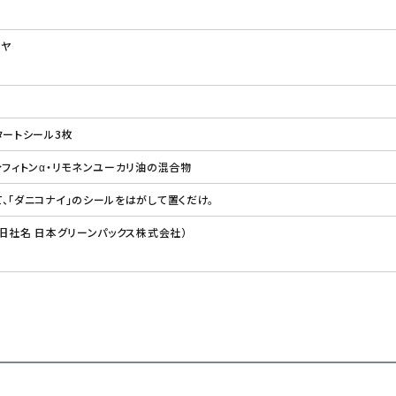
マヤ
タートシール3枚
分フィトンα・リモネンユーカリ油の混合物
、「ダニコナイ」のシールをはがして置くだけ。
（旧社名 日本グリーンパックス株式会社）