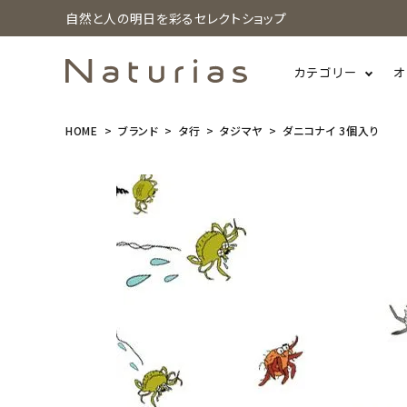
自然と人の明日を彩るセレクトショップ
カテゴリー
オ
HOME
ブランド
タ行
タジマヤ
ダニコナイ 3個入り
search
ダニコナイ 3
個入り
¥
1,100
(税込)