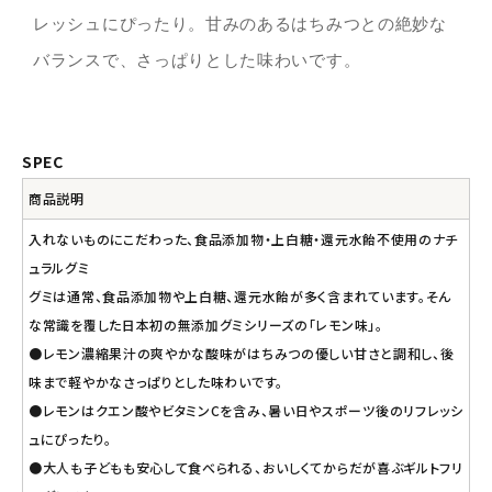
レッシュにぴったり。甘みのあるはちみつとの絶妙な
バランスで、さっぱりとした味わいです。
SPEC
商品説明
入れないものにこだわった、食品添加物・上白糖・還元水飴不使用のナチ
ュラルグミ
グミは通常、食品添加物や上白糖、還元水飴が多く含まれています。そん
な常識を覆した日本初の無添加グミシリーズの「レモン味」。
●レモン濃縮果汁の爽やかな酸味がはちみつの優しい甘さと調和し、後
味まで軽やかなさっぱりとした味わいです。
●レモンはクエン酸やビタミンCを含み、暑い日やスポーツ後のリフレッシ
ュにぴったり。
●大人も子どもも安心して食べられる、おいしくてからだが喜ぶギルトフリ