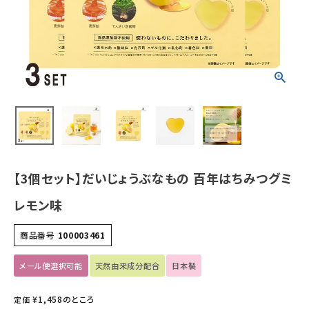
ホーム
新商品
カテゴリーから探す
美容・コスメ・香水
【3個セット】だいじょうぶなもの 百年はちみつグミ
衛生用品
レモン味
日用品雑貨
商品番号
100003461
フェムケア
メール便選択可能
天然由来成分配合
日本製
インナー・下着・ナイトウェア
¥
1,458
のところ
定価