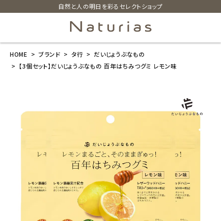
自然と人の明日を彩るセレクトショップ
HOME
ブランド
タ行
だいじょうぶなもの
search
【3個セット】だいじょうぶなもの 百年はちみつグミ レモン味
【3個セット】だ
いじょうぶなも
の 百年はちみ
つグミ レモン
味
¥
1,458
(税込)