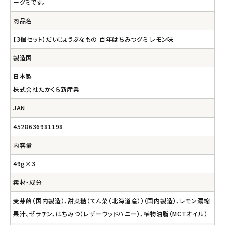
ーグミです。
商品名
【3個セット】だいじょうぶなもの 百年はちみつグミ レモン味
製造国
日本製
株式会社たかくら新産業
JAN
4528636981198
内容量
49g×3
素材・成分
麦芽飴（国内製造）、甜菜糖（てん菜（北海道産））（国内製造）、レモン濃縮
果汁、ゼラチン、はちみつ（レザーウッドハニー）、植物油脂（MCTオイル）