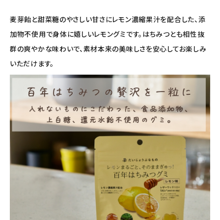
ナチュラプラス
麦芽飴と甜菜糖のやさしい甘さにレモン濃縮果汁を配合した、添
加物不使用で身体に嬉しいレモングミです。はちみつとも相性抜
アルマウィン
群の爽やかな味わいで、素材本来の美味しさを安心してお楽しみ
アルモニベルツ
いただけます。
コラム・スタッフのおすすめ
ご利用ガイド等
アカウント情報
ようこそ ゲスト 様
meeting_room
person
ログイン
会員登録