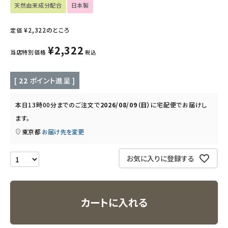
天然由来成分配合
日本製
キッズ・ベビー・マタニティ
¥
2,322
のところ
定価
キッチン用品
¥
2,322
当店特別価格
税込
フード・ドリンク
[
22
ポイント進呈 ]
ブランド
本日
13時00分
までのご注文で
2026/08/09（日）
に
宅配便
でお届けし
定期購入
ます。
東京都
お届け先を変更
オリジナルブランド
お気に入りに登録する
ナチュラムーン
エコリュクス
カートに入れる
エコメイト