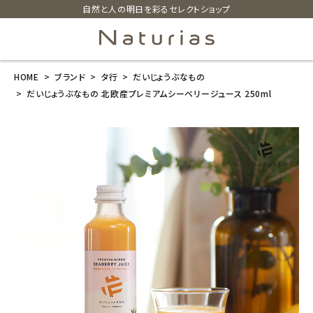
自然と人の明日を彩るセレクトショップ
HOME
ブランド
タ行
だいじょうぶなもの
search
だいじょうぶなもの 北欧産プレミアムシーベリージュース 250ml
だいじょうぶな
もの 北欧産プ
レミアムシーベ
リージュース 2
50ml
¥
2,322
(税込)