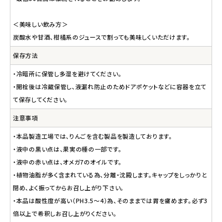
＜美味しい飲み方＞
炭酸水や甘酒、柑橘系のジュースで割っても美味しくいただけます。
保存方法
・冷暗所に保管し多湿を避けてください。
・開栓後は冷蔵保管し、液漏れ防止のためドアポケットなどに容器を立て
て保存してください。
注意事項
・本品製造工場では、りんごを含む製品を製造しております。
・液中の黒い点は、果実の種の一部です。
・液中の赤い点は、オメガ7のオイルです。
・植物油脂が多く含まれている為、分離・沈殿します。キャップをしっかりと
閉め、よく振ってからお召し上がり下さい。
・本品は酸性度が高い（PH3.5～4）為、そのままでは胃を痛めます。必ず3
倍以上で希釈しお召し上がりください。