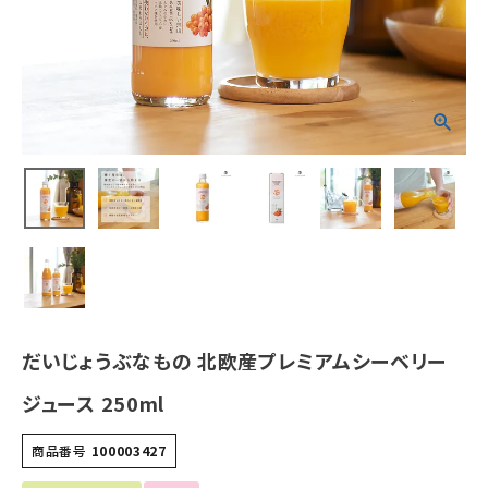
ホーム
新商品
カテゴリーから探す
美容・コスメ・香水
衛生用品
日用品雑貨
だいじょうぶなもの 北欧産プレミアムシーベリー
フェムケア
ジュース 250ml
インナー・下着・ナイトウェア
商品番号
100003427