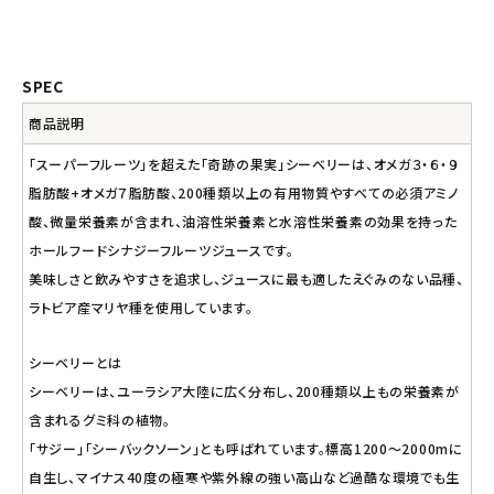
SPEC
商品説明
「スーパーフルーツ」を超えた「奇跡の果実」シーベリーは、オメガ３・６・９
脂肪酸+オメガ７脂肪酸、200種類以上の有用物質やすべての必須アミノ
酸、微量栄養素が含まれ、油溶性栄養素と水溶性栄養素の効果を持った
ホールフードシナジーフルーツジュースです。
美味しさと飲みやすさを追求し、ジュースに最も適したえぐみのない品種、
ラトビア産マリヤ種を使用しています。
シーベリーとは
シーベリーは、ユーラシア大陸に広く分布し、200種類以上もの栄養素が
含まれるグミ科の植物。
「サジー」「シーバックソーン」とも呼ばれています。標高1200～2000mに
自生し、マイナス40度の極寒や紫外線の強い高山など過酷な環境でも生