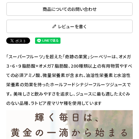
ナチュラプラス
商品についてのお問い合わせ
アルマウィン
レビューを書く
アルモニベルツ
コラム・スタッフのおすすめ
「スーパーフルーツ」を超えた「奇跡の果実」シーベリーは、オメガ
３・６・９脂肪酸+オメガ７脂肪酸、200種類以上の有用物質やすべ
ご利用ガイド等
ての必須アミノ酸、微量栄養素が含まれ、油溶性栄養素と水溶性
栄養素の効果を持ったホールフードシナジーフルーツジュースで
アカウント情報
す。 美味しさと飲みやすさを追求し、ジュースに最も適したえぐみ
ようこそ ゲスト 様
のない品種、ラトビア産マリヤ種を使用しています
meeting_room
person
ログイン
会員登録