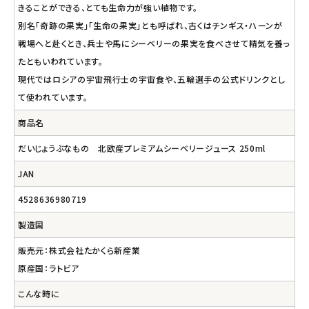
きることができる、とても生命力が強い植物です。
別名「奇跡の果実」「生命の果実」とも呼ばれ、古くはチンギス・ハーンが
戦場へと赴くとき、兵士や馬にシーベリーの果実を食べさせて精気を養っ
たともいわれています。
現代ではロシアの宇宙飛行士の宇宙食や、五輪選手の公式ドリンクとし
て使われています。
商品名
だいじょうぶなもの 北欧産プレミアムシーベリージュース 250ml
JAN
4528636980719
製造国
販売元：株式会社たかくら新産業
原産国：ラトビア
こんな時に