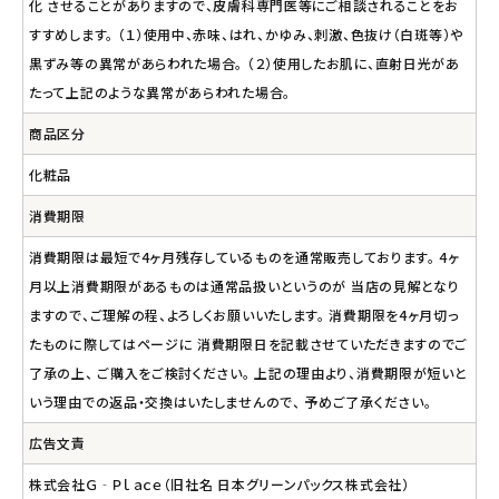
化 させることがありますので、皮膚科専門医等にご相談されることをお
すすめします。 （１）使用中、赤味、はれ、かゆみ、刺激、色抜け（白斑等）や
黒ずみ等の異常があらわれた場合。 （２）使用したお肌に、直射日光があ
たって上記のような異常があらわれた場合。
商品区分
化粧品
消費期限
消費期限は最短で4ヶ月残存しているものを通常販売しております。 4ヶ
月以上消費期限があるものは通常品扱いというのが 当店の見解となり
ますので、ご理解の程、よろしくお願いいたします。 消費期限を4ヶ月切っ
たものに際してはページに 消費期限日を記載させていただきますのでご
了承の上、 ご購入をご検討ください。 上記の理由より、消費期限が短いと
いう理由での返品・交換はいたしませんので、 予めご了承ください。
広告文責
株式会社Ｇ‐Ｐｌａｃｅ（旧社名 日本グリーンパックス株式会社）