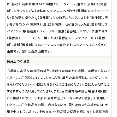
水（基材）、炭酸水素Ｎａ（pH調整剤）、エタノール（溶剤）、炭酸Ｃa（増量
剤）、キサンタンガム（増粘剤）、※アロエベラ液汁（湿潤剤）、※キシリトー
ル（香味剤）、塩化Ｍｇ（香味剤）、ヤシ油アルキルグルコシド（洗浄剤）、デ
シルグルコシド（洗浄剤）、海塩（香味剤）、セイヨウハッカ油（着香剤）、ス
ペアミント油（着香剤）、ティーツリー葉油（着香剤）、※オリーブ葉エキス
（着香剤）、※ローズマリー葉エキス（着香剤）、※ステビアエキス（着香
剤）、香料（着香剤） ※はオーガニック成分です。エタノールはさとうきび
由来です。香料は自然由来です。
使用上のご注意
○極端に高温又は低温の場所、直射日光のあたる場所には保管しないで
ください。 ○傷やはれもの、しっしん等、異常のある部位にはお使いにな
らないでください。 ○目に入らないようご注意ください。目に入った時はこ
すらずすぐに洗い流してください。また、目に異物感の残る場合は眼科医
にご相談ください。 ○お肌に異常が生じていないかよく注意して使用して
ください。 ○化粧品がお肌に合わないとき、即ち次のような場合には、使
用を中止してください。そのまま、化粧品類の使用を続けますと症状を悪