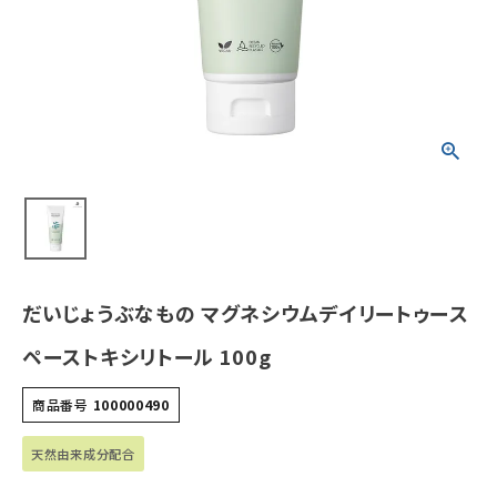
¥
1,760
(税込)
ホーム
新商品
カテゴリーから探す
美容・コスメ・香水
だいじょうぶなもの マグネシウムデイリートゥース
衛生用品
ペーストキシリトール 100g
日用品雑貨
商品番号
100000490
フェムケア
天然由来成分配合
インナー・下着・ナイトウェア