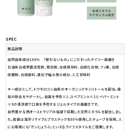
SPEC
商品説明
自然由来成分100％ 『使わないもの』 にこだわったデイリー歯磨き
石油系合成界面活性剤、発泡剤、合成保存料、合成化合物、フッ素、合成
研磨剤、合成香料、遺伝子組み換え成分、人工甘味料
キー成分として、トウモロコシ由来のオーガニックキシリトールを配合。歯
垢の除去をサポートし、虫歯を予防※1、スペアミント※2とペパーミント
※3の清涼感で口臭を予防するジェルタイプの歯磨きです。
自然豊かな西オーストラリアの塩湖で採取した天然ミネラルを配合しまし
た。容器は海洋リサイクルプラスチックを50％使用したチューブを採用。人
にも環境にも「だいじょうぶ」といえるライフスタイルをご提案します。