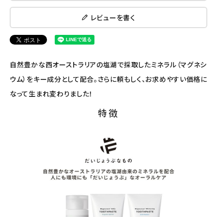
レビューを書く
ナチュラプラス
アルマウィン
自然豊かな西オーストラリアの塩湖で採取したミネラル（マグネシ
アルモニベルツ
ウム）をキー成分として配合。さらに頼もしく、お求めやすい価格に
なって生まれ変わりました！
コラム・スタッフのおすすめ
特徴
ご利用ガイド等
アカウント情報
ようこそ ゲスト 様
meeting_room
person
ログイン
会員登録