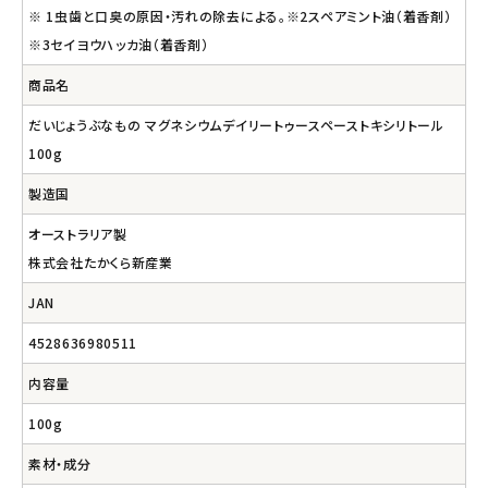
※ 1虫歯と口臭の原因・汚れの除去による。※2スペアミント油（着香剤）
※3セイヨウハッカ油（着香剤）
商品名
だいじょうぶなもの マグネシウムデイリートゥースペーストキシリトール
100g
製造国
オーストラリア製
株式会社たかくら新産業
JAN
4528636980511
内容量
100g
素材・成分