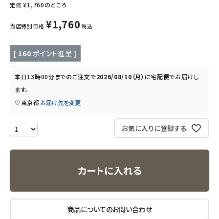
¥
1,760
のところ
定価
キッズ・ベビー・マタニティ
¥
1,760
当店特別価格
税込
キッチン用品
[
160
ポイント進呈 ]
フード・ドリンク
本日
13時00分
までのご注文で
2026/08/10（月）
に
宅配便
でお届けし
ます。
ブランド
東京都
お届け先を変更
定期購入
お気に入りに登録する
オリジナルブランド
ナチュラムーン
カートに入れる
エコリュクス
商品についてのお問い合わせ
エコメイト