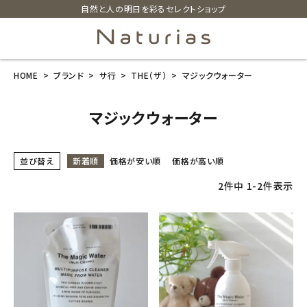
自然と人の明日を彩るセレクトショップ
HOME
ブランド
サ行
THE（ザ）
マジックウォーター
search
マジックウォーター
ホーム
並び替え
新着順
価格が安い順
価格が高い順
新商品
2
件中
1
-
2
件表示
カテゴリーから探す
美容・コスメ・香水
衛生用品
日用品雑貨