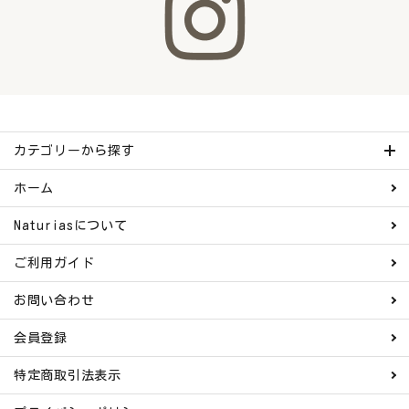
ナチュラムーン
エコリュクス
エコメイト
ナチュラプラス
カテゴリーから探す
ホーム
アルマウィン
Naturiasについて
アルモニベルツ
ご利用ガイド
コラム・スタッフのおすすめ
お問い合わせ
ご利用ガイド等
会員登録
特定商取引法表示
アカウント情報
ようこそ ゲスト 様