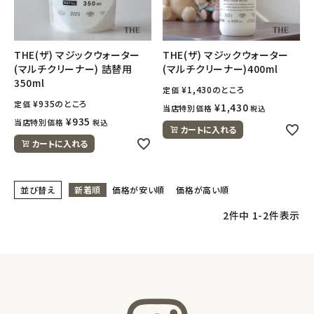
フェムケア
THE(ザ) マジックウォーター
THE(ザ) マジックウォーター
(マルチクリーナー) 詰替用
(マルチクリーナー)400ml
インナー・下着・ナイトウェア
350ml
¥
1,430
のところ
定価
¥
935
のところ
定価
キッズ・ベビー・マタニティ
¥
1,430
当店特別価格
税込
¥
935
当店特別価格
税込
カートに入れる
キッチン用品
カートに入れる
フード・ドリンク
並び替え
新着順
価格が安い順
価格が高い順
ブランド
2
件中
1
-
2
件表示
定期購入
オリジナルブランド