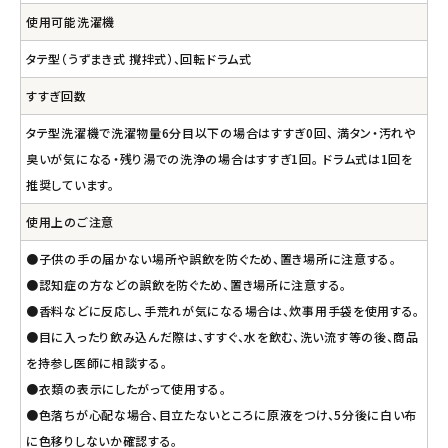
使用可能洗濯機
タテ型（うずまき式 撹拌式）、回転ドラム式
すすぎ回数
タテ型洗濯機で洗濯物量6分目以下の場合はすすぎ0回、 満タン・汚れや
臭いが気になる・残り湯での洗浄の場合はすすぎ1回。 ドラム式は1回を
推奨しています。
使用上のご注意
●子供の手の届かない場所や誤飲を防ぐため、置き場所に注意する。
●認知症の方などの誤飲を防ぐため、置き場所に注意する。
●香料などに反応し、手荒れが気になる場合は、炊事用手袋を使用する。
●目に入ったり飲み込んだ際は、すすぐ、水を飲む、洗い流す等の後、商品
を持参し医師に相談する。
●衣類の表示にしたがって使用する。
●色落ちが心配な場合、目立たないところに原液をつけ、5分後に白い布
に色移りしないか確認する。