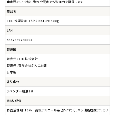
●水温5℃～対応、海水や硬水でも洗浄力を発揮します
商品名
THE 洗濯洗剤 Think Nature 500g
JAN
4547639758804
製造国
販売元：THE株式会社
製造元：有限会社がんこ本舗
日本製
香り成分
ラベンダー精油1％
素材、成分
界面活性剤：16％ 高級アルコール系（非イオン）、ヤシ油脂肪酸アルカノ