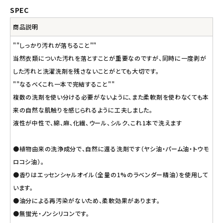
SPEC
商品説明
""しっかり汚れが落ちること""
当然衣類についた汚れを落とすことが重要なのですが、同時に一度剥が
した汚れと洗濯洗剤を残さないことがとても大切です。
""なるべくこれ一本で完結すること""
複数の洗剤を使い分ける必要がないように、また柔軟剤を使わなくても本
来の自然な肌触りを感じられるように工夫しました。
液性が中性で、綿、麻、化繊、ウール、シルク、これ1本で洗えます
●植物由来の洗浄成分で、自然に還る洗剤です（ヤシ油・パーム油・トウモ
ロコシ油）。
●香りはエッセンシャルオイル（全量の1%のラベンダー精油）を使用して
います。
●油分による再汚染がないため、柔軟効果があります。
●無蛍光・ノンシリコンです。