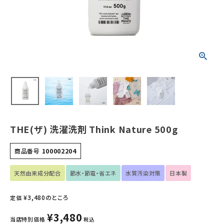
ホーム
新商品
カテゴリーから探す
美容・コスメ・香水
衛生用品
THE(ザ) 洗濯洗剤 Think Nature 500g
日用品雑貨
商品番号
100002204
フェムケア
天然由来成分配合
節水・節電・省エネ
水質汚染対策
日本製
インナー・下着・ナイトウェア
¥
3,480
のところ
定価
キッズ・ベビー・マタニティ
¥
3,480
当店特別価格
税込