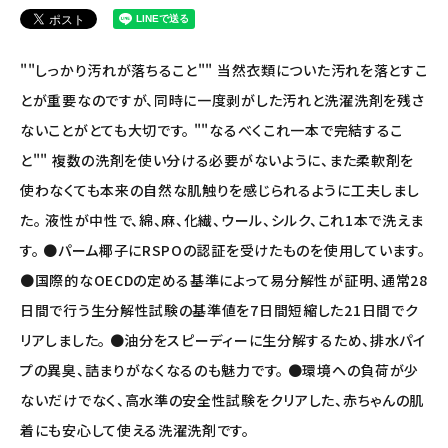
アルマウィン
""しっかり汚れが落ちること"" 当然衣類についた汚れを落とすこ
アルモニベルツ
とが重要なのですが、同時に一度剥がした汚れと洗濯洗剤を残さ
コラム・スタッフのおすすめ
ないことがとても大切です。 ""なるべくこれ一本で完結するこ
と"" 複数の洗剤を使い分ける必要がないように、また柔軟剤を
ご利用ガイド等
使わなくても本来の自然な肌触りを感じられるように工夫しまし
た。 液性が中性で、綿、麻、化繊、ウール、シルク、これ1本で洗えま
アカウント情報
す。 ●パーム椰子にRSPOの認証を受けたものを使用しています。
ようこそ ゲスト 様
●国際的なOECDの定める基準によって易分解性が証明、通常28
meeting_room
person
日間で行う生分解性試験の基準値を7日間短縮した21日間でク
ログイン
会員登録
リアしました。 ●油分をスピーディーに生分解するため、排水パイ
プの異臭、詰まりがなくなるのも魅力です。 ●環境への負荷が少
ないだけでなく、高水準の安全性試験をクリアした、赤ちゃんの肌
着にも安心して使える洗濯洗剤です。