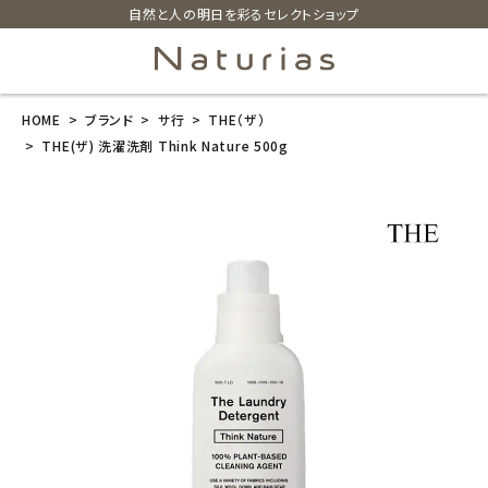
自然と人の明日を彩るセレクトショップ
HOME
ブランド
サ行
THE（ザ）
search
THE(ザ) 洗濯洗剤 Think Nature 500g
THE(ザ) 洗濯
洗剤 Think Na
ture 500g
¥
3,480
(税込)