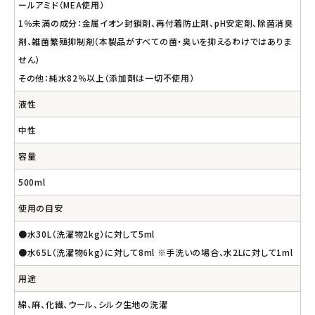
ールアミド（MEA使用）
1％未満の成分：金属イオン封鎖剤、再付着防止剤、pH安定剤、除菌消臭
剤、雑菌繁殖抑制剤（本製品がすべての菌・臭いを抑えるわけではありま
せん）
その他：純水82％以上（添加剤は一切不使用）
液性
中性
容量
500ml
使用の目安
●水30L（洗濯物2kg）に対して5ml
●水65L（洗濯物6kg）に対して8ml ※手洗いの場合、水2Lに対して1ml
用途
綿、麻、化繊、ウール、シルク生地の洗濯