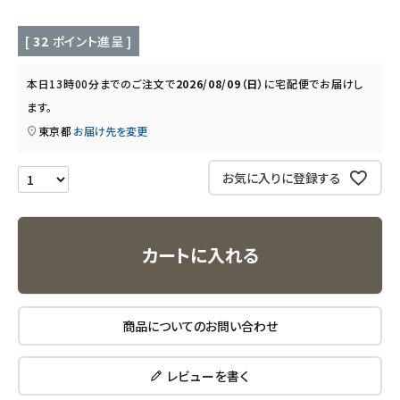
キッチン用品
[
32
ポイント進呈 ]
フード・ドリンク
本日
13時00分
までのご注文で
2026/08/09（日）
に
宅配便
でお届けし
ブランド
ます。
東京都
お届け先を変更
定期購入
お気に入りに登録する
オリジナルブランド
ナチュラムーン
カートに入れる
エコリュクス
商品についてのお問い合わせ
エコメイト
レビューを書く
ナチュラプラス