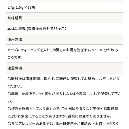
27g(1.5g×18袋)
賞味期限
本体に記載 (製造後未開封で36ヶ月）
使用方法
カップにティーバッグを入れ、沸騰したお湯を注ぎます。5～10 分が飲み
ごろです。
注意事項
〇開封後は賞味期限に限らず、冷暗所に保管してお早めにお召し上がり
ください。
〇乾燥した場所で、虫や害虫が混入しないよう容器にいれて保管して下さ
い。
〇植物を原料としておりますので、色や風味や香りなど天候や採取時期
により多少変化することがありますが、品質には変わりありません。
〇食品アレルギーのある方は、原材料表示をご確認の上お召し上がりく