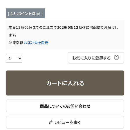
キッチン用品
[
13
ポイント進呈 ]
フード・ドリンク
本日
13時00分
までのご注文で
2026/08/12（水）
に
宅配便
でお届けし
ます。
ブランド
東京都
お届け先を変更
定期購入
お気に入りに登録する
オリジナルブランド
カートに入れる
ナチュラムーン
エコリュクス
商品についてのお問い合わせ
エコメイト
レビューを書く