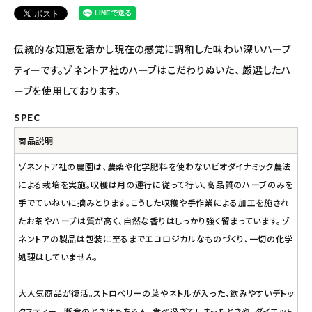
ナチュラプラス
アルマウィン
伝統的な知恵を活かし現在の感覚に調和した味わい深いハーブ
ティーです。ゾネントア社のハーブはこだわりぬいた、 厳選したハ
アルモニベルツ
ーブを使用しております。
コラム・スタッフのおすすめ
SPEC
商品説明
ご利用ガイド等
ゾネントア社の農園は、農薬や化学肥料を使わないビオダイナミック農法
アカウント情報
による栽培を実施。収穫は月の運行に従って行い、高品質のハーブのみを
ようこそ ゲスト 様
手でていねいに摘みとります。こうした収穫や手作業による加工を施され
たお茶やハーブは質が高く、自然な香りはしっかり強く留まっています。ゾ
meeting_room
person
ログイン
会員登録
ネントアの製品は包装に至るまでエコロジカルなものづくり、一切の化学
処理はしていません。
大人気商品が復活。ストロベリーの葉やネトルが入った、飲みやすいデトッ
クスティー。 断食のときはもちろん、食べ過ぎてしまったときや、ダイエット