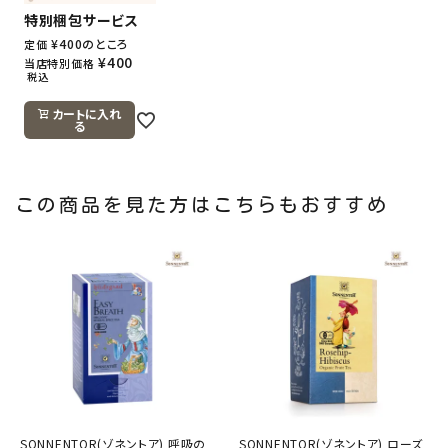
特別梱包サービス
¥
400
のところ
定価
¥
400
当店特別価格
税込
カートに入れ
る
この商品を見た方はこちらもおすすめ
SONNENTOR(ゾネントア) 呼吸の
SONNENTOR(ゾネントア) ローズ