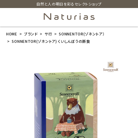
自然と人の明日を彩るセレクトショップ
HOME
ブランド
サ行
SONNENTOR(ゾネントア）
search
SONNENTOR(ゾネントア) くいしんぼうの断食
SONNENTOR
(ゾネントア) く
いしんぼうの断
食
¥
1,404
(税込)