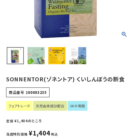
ホーム
新商品
カテゴリーから探す
美容・コスメ・香水
衛生用品
SONNENTOR(ゾネントア) くいしんぼうの断食
日用品雑貨
商品番号
100003235
フェムケア
フェアトレード
天然由来成分配合
3Rの実践
インナー・下着・ナイトウェア
¥
1,404
のところ
定価
¥
1,404
キッズ・ベビー・マタニティ
当店特別価格
税込