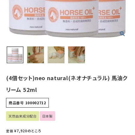
ホーム
新商品
カテゴリーから探す
美容・コスメ・香水
(4個セット)neo natural(ネオナチュラル) 馬油ク
衛生用品
リーム 52ml
日用品雑貨
商品番号
100002712
フェムケア
天然由来成分配合
日本製
インナー・下着・ナイトウェア
¥
7,920
のところ
定価