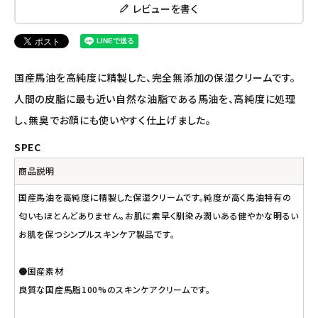
レビューを書く
ナチュラプラス
アルマウィン
国産馬油を高純度に精製した、完全無添加の保湿クリームです。
アルモニベルツ
人間の皮脂に最も近い自然な油脂である馬油を、高純度に処理
し、無臭でお顔にも使いやすく仕上げました。
コラム・スタッフのおすすめ
SPEC
ご利用ガイド等
商品説明
国産馬油を高純度に精製した保湿クリームです。純度が高く馬油特有の
アカウント情報
匂いもほとんどありません。お肌に素早く馴染み潤いある健やかな明るい
ようこそ ゲスト 様
お肌を保つシンプルスキンケア製品です。
meeting_room
person
ログイン
会員登録
●国産素材
良質な国産馬脂100%のスキンケアクリームです。