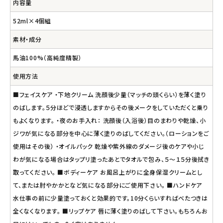
内容量
52ml×4個組
素材・成分
馬油100%（高純度精製）
使用方法
■フェイスケア ・下地クリーム 洗顔後少量（マッチの頭くらい）を薄く塗り
のばします。５分ほどで浸透しますからその後メークをしていただくと乗り
もよくなります。 ・夜のお手入れ： 洗顔後（入浴後）目のまわりや乾燥、小
ジワが気になる部分を中心に薄く塗りのばしてください。（ローションをご
使用はその後） ・オイルパック 乾燥や紫外線のダメージ後のケアや小じ
わが気になる場合はタップリ塗ったあとでタオルで包み、５～１５分後拭き
取ってください。 ■ボディーケア お風呂上がりに全身保湿クリームとし
て、または肘やかかとなど気になる部分にご使用下さい。 ■ハンドケア
水仕事の前に少量塗っておくと効果的です。10分くらいすればべたつきは
全くなくなります。 ■リップケア 唇に薄く塗りのばして下さい。もちろんお