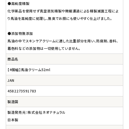
●高純度精製
化学薬品を使用せず真空蒸気精製や微細濾過による精製滅菌工程によ
り馬油を高純度に処理し、無臭でお顔にも使いやすく仕上げました。
●添加物無添加
馬油の中でスキンケアクリームに適した比重部分を用い、防腐剤、香料、
着色料などの添加物は一切使用していません。
商品名
【4個組】馬油クリーム52ml
JAN
4582273591783
製造国
製造発売元：株式会社ネオナチュラル
日本製