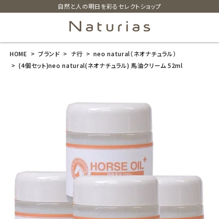
自然と人の明日を彩るセレクトショップ
HOME
ブランド
ナ行
neo natural（ネオナチュラル）
search
(4個セット)neo natural(ネオナチュラル) 馬油クリーム 52ml
(4個セット)ne
o natural(ネ
オナチュラル)
馬油クリーム 5
2ml
¥
7,920
(税込)