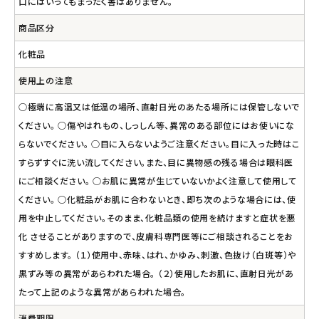
口にはいってもまったく害はありません。
商品区分
化粧品
使用上の注意
○極端に高温又は低温の場所、直射日光のあたる場所には保管しないで
ください。 ○傷やはれもの、しっしん等、異常のある部位にはお使いにな
らないでください。 ○目に入らないようご注意ください。目に入った時はこ
すらずすぐに洗い流してください。また、目に異物感の残る場合は眼科医
にご相談ください。 ○お肌に異常が生じていないかよく注意して使用して
ください。 ○化粧品がお肌に合わないとき、即ち次のような場合には、使
用を中止してください。そのまま、化粧品類の使用を続けますと症状を悪
化 させることがありますので、皮膚科専門医等にご相談されることをお
すすめします。 （１）使用中、赤味、はれ、かゆみ、刺激、色抜け（白斑等）や
黒ずみ等の異常があらわれた場合。 （２）使用したお肌に、直射日光があ
たって上記のような異常があらわれた場合。
消費期限