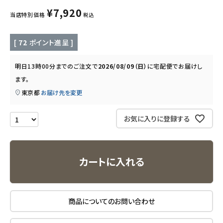
キッズ・ベビー・マタニティ
¥
7,920
当店特別価格
税込
キッチン用品
[
72
ポイント進呈 ]
フード・ドリンク
明日
13時00分
までのご注文で
2026/08/09（日）
に
宅配便
でお届けし
ます。
ブランド
東京都
お届け先を変更
定期購入
お気に入りに登録する
オリジナルブランド
ナチュラムーン
カートに入れる
エコリュクス
商品についてのお問い合わせ
エコメイト