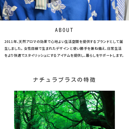
ナチュラムーン
エコリュクス
ABOUT
エコメイト
2011年、天然アロマの効果で心地よい生活空間を提供するブランドとして誕
ナチュラプラス
生しました。 女性目線で生まれたデザインと使い勝手を兼ね備え、日常生活
をより快適でスタイリッシュにするアイテムを提供し、暮らしをサポートします。
アルマウィン
アルモニベルツ
ナチュラプラスの特徴
コラム・スタッフのおすすめ
ご利用ガイド等
アカウント情報
ようこそ ゲスト 様