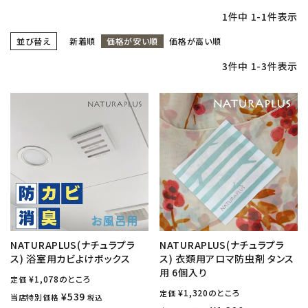
1
件中
1
-
1
件表示
並び替え
新着順
価格が安い順
価格が高い順
3
件中
1
-
3
件表示
NATURAPLUS(ナチュラプラ
NATURAPLUS(ナチュラプラ
ス) 浴室用カビよけボックス
ス) 衣類用アロマ防虫剤 タンス
用 6個入り
¥
1,078
のところ
定価
¥
1,320
のところ
定価
¥
539
当店特別価格
税込