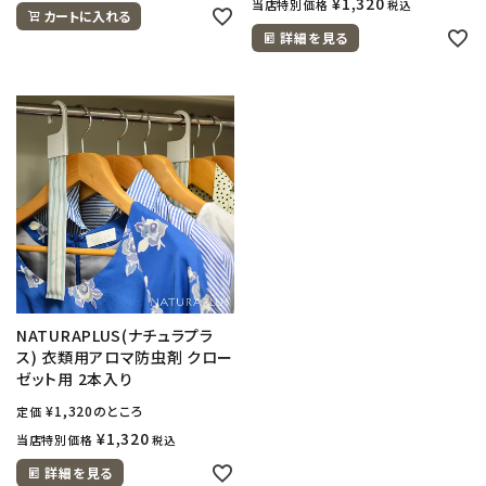
¥
1,320
当店特別価格
税込
カートに入れる
詳細を見る
NATURAPLUS(ナチュラプラ
ス) 衣類用アロマ防虫剤 クロー
ゼット用 2本入り
¥
1,320
のところ
定価
¥
1,320
当店特別価格
税込
詳細を見る