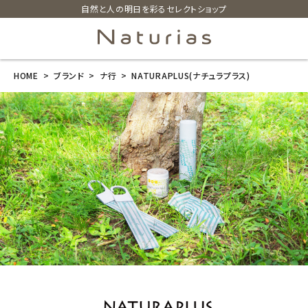
自然と人の明日を彩るセレクトショップ
HOME
ブランド
ナ行
NATURAPLUS(ナチュラプラス)
search
ホーム
新商品
カテゴリーから探す
美容・コスメ・香水
衛生用品
日用品雑貨