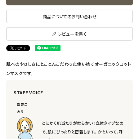
エコメイト
商品についてのお問い合わせ
ナチュラプラス
レビューを書く
アルマウィン
アルモニベルツ
肌へのやさしさにとことんこだわった使い捨てオーガニックコット
ンマスクです。
コラム・スタッフのおすすめ
STAFF VOICE
ご利用ガイド等
あさこ
アカウント情報
店長
ようこそ ゲスト 様
とにかく肌当たりが柔らかい！立体タイプなの
で、肌にぴったりと密着します。 かといって、呼
meeting_room
person
ログイン
会員登録