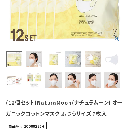
ズ 7枚入
¥
11,550
(税込)
ホーム
新商品
カテゴリーから探す
美容・コスメ・香水
衛生用品
(12個セット)NaturaMoon(ナチュラムーン) オー
日用品雑貨
ガニックコットンマスク ふつうサイズ 7枚入
フェムケア
商品番号
100002784