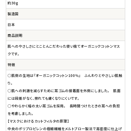
約30g
製造国
日本
商品説明
肌へのやさしさにとことんこだわった使い捨てオーガニックコットンマス
クです。
特徴
○肌側の生地は『オーガニックコットン100％』 ふんわりとやさしい肌触
り。
○肌への刺激を減らすために耳ゴムの接着面を外側にしました。 肌面
には段差がなく、擦れても痛くなりにくいです。
○やわらかく幅の太い耳ゴムを採用。 長時間つけたときの耳への負担
を考慮しました。
【マスクにおけるカットフィルタの原理】
中央のポリプロピレンの極細繊維をメルトブロー製法で高密度に仕上げ