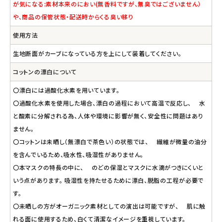
が気になる:素材本来のにおい(無香料ですが、無臭ではございません）
や、商品の保管状態・配送時からくる臭い移り
使用方法
生地断面がカーブになっている方を上にして装着してください。
コットンの漂白について
〇漂白には過酸化水素を用いています。
〇過酸化水素を使用した場合、漂白の過程において高温で反応し、 水
と酸素に分解される為、人体や環境に影響が無く、安全性に問題はあり
ません。
〇コットンは未晒し（無漂白で茶色い）の状態では、 繊維が微量の油分
を含んでいるため、吸水性、吸湿性がありません。
〇本マスクの特長の中に、 のどの保湿とマスクに水滴がつきにくいと
いう点があります。 吸湿性を持たせるために漂白、脱脂の工程が必要で
す。
〇未晒しの方がオーガニック素材としての演出は可能ですが、 肌に触
れる面に使用するため、白くて清潔なイメージを重視しています。