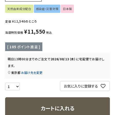
インナー・下着・ナイトウェア
天然由来成分配合
感染症・災害対策
日本製
¥
12,540
のところ
定価
キッズ・ベビー・マタニティ
¥
11,550
当店特別価格
税込
キッチン用品
[
105
ポイント進呈 ]
フード・ドリンク
明日
13時00分
までのご注文で
2026/08/13（木）
に
宅配便
でお届けし
ブランド
ます。
東京都
お届け先を変更
定期購入
お気に入りに登録する
オリジナルブランド
ナチュラムーン
カートに入れる
エコリュクス