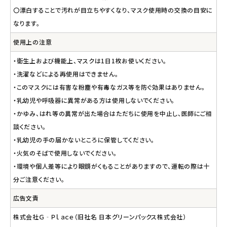
〇漂白することで汚れが目立ちやすくなり、マスク使用時の交換の目安に
なります。
使用上の注意
・衛生上および機能上、マスクは1日1枚お使いください。
・洗濯などによる再使用はできません。
・このマスクには有害な粉塵や有毒なガス等を防ぐ効果はありません。
・乳幼児や呼吸器に異常がある方は使用しないでください。
・かゆみ、はれ等の異常が出た場合はただちに使用を中止し、医師にご相
談ください。
・乳幼児の手の届かないところに保管してください。
・火気のそばで使用しないでください。
・環境や個人差等により眼鏡がくもることがありますので、運転の際は十
分ご注意ください。
広告文責
株式会社Ｇ‐Ｐｌａｃｅ（旧社名 日本グリーンパックス株式会社）