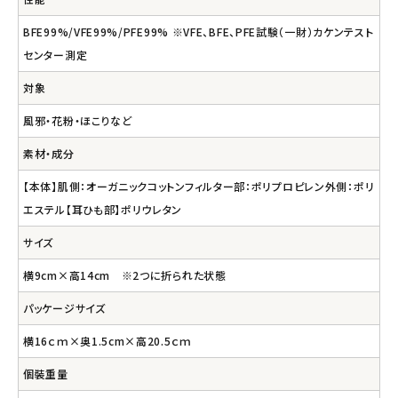
BFE99%/VFE99%/PFE99% ※VFE、BFE、PFE試験（一財）カケンテスト
センター測定
対象
風邪・花粉・ほこりなど
素材・成分
【本体】肌側：オーガニックコットンフィルター部：ポリプロピレン外側：ポリ
エステル【耳ひも部】ポリウレタン
サイズ
横9cm×高14cm ※2つに折られた状態
パッケージサイズ
横16ｃｍ×奥1.5cm×高20.5ｃｍ
個裝重量