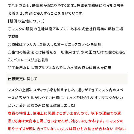
て毛羽立たせ、静電気が起こりやすく加工。静電気で繊維にウイルス等を
吸着させ、内部に侵入することを防いでいます。
【肌側の生地について】
○マスクの肌側の生地は南アルプスにある株式会社日清紡の藤枝工場
で製造
○原綿はアメリカより輸入したオーガニックコットンを使用
○生地の製造法には接着剤を一切使用せず、水の圧力だけで繊維を織る
『スパンレース法』を採用
○工業用水には南アルプスならではの水質の良い伏流水を使用
仕様変更に関して
マスクの上部にスティッチ線を加えました。 返しができてマスク内のスペ
ースが広がり 息がしやすい仕様に。 もっと呼吸がしやすいマスクがいい
という 愛用者様の声に応え改良しました！
商品の特性上、使用上に問題はございませんので、 以下の理由での返
品・交換は大変申し訳ございませんが、対応いたしかねます。 ※マスクの
形やサイズが顔に合っていない、もしくは耳ひもの長さが合わない ※匂い