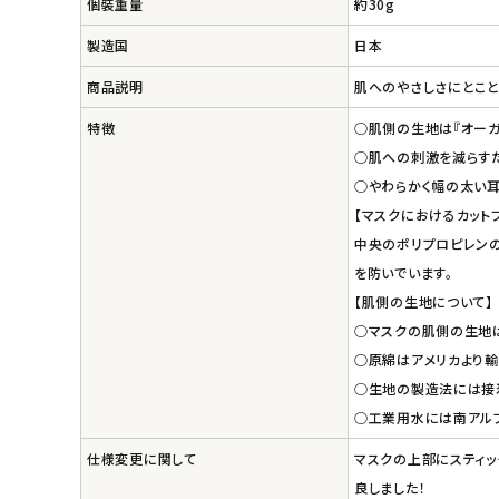
個裝重量
約30g
製造国
日本
商品説明
肌へのやさしさにとこと
特徴
○肌側の生地は『オーガ
○肌への刺激を減らすた
○やわらかく幅の太い
【マスクにおけるカット
中央のポリプロピレン
を防いでいます。
【肌側の生地について】
○マスクの肌側の生地
○原綿はアメリカより輸
○生地の製造法には接
○工業用水には南アル
仕様変更に関して
マスクの上部にスティッ
良しました！