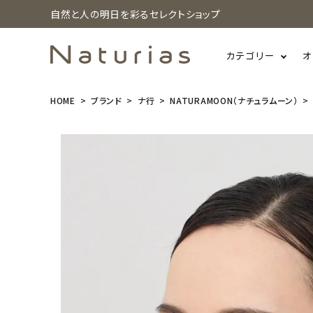
自然と人の明日を彩るセレクトショップ
カテゴリー
オ
HOME
ブランド
ナ行
NATURAMOON（ナチュラムーン）
search
NaturaMoo
n(ナチュラム
ーン) オーガ
ニックコット