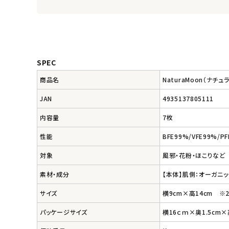
meeting_room
person
ログイン
会員登録
SPEC
商品名
NaturaMoon（ナ
JAN
4935137805111
内容量
7枚
性能
BFE99%/VFE99%/
対象
風邪・花粉・ほこりなど
素材・成分
【本体】肌側：オーガニ
サイズ
横9cm×高14cm 
パッケージサイズ
横16ｃｍ×奥1.5cm×