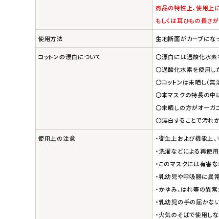
商品の特性上、使用上に
もしくは耳ひもの長さが
使用方法
生地断面がカーブになっ
コットンの漂白について
〇漂白には過酸化水素
〇過酸化水素を使用し
〇コットンは未晒し（無
〇本マスクの特長の中に
〇未晒しの方がオーガ
〇漂白することで汚れが
使用上の注意
・衛生上および機能上、
・洗濯などによる再使用
・このマスクには有害
・乳幼児や呼吸器に異常
・かゆみ、はれ等の異常
・乳幼児の手の届かない
・火気のそばで使用しな