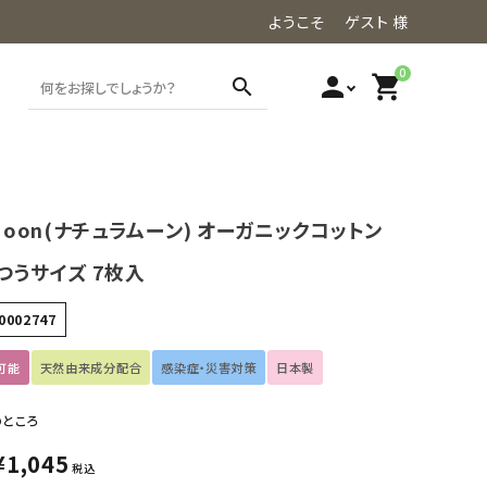
ようこそ ゲスト 様
0
person
shopping_cart
search
aMoon(ナチュラムーン) オーガニックコットン
つうサイズ 7枚入
0002747
可能
天然由来成分配合
感染症・災害対策
日本製
のところ
¥
1,045
税込