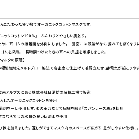
んこだわった使い捨てオーガニックコットンマスクです。
ニックコットン100％』 ふんわりとやさしい肌触り。
めに耳ゴムの接着面を外側にしました。 肌面には段差がなく、擦れても痛くなりに
耳ゴムを採用。 長時間つけたときの耳への負担を考慮しました。
フィルタの原理】
の極細繊維をメルトブロー製法で高密度に仕上げて毛羽立たせ、静電気が起こりやす
は南アルプスにある株式会社日清紡の藤枝工場で製造
入したオーガニックコットンを使用
着剤を一切使用せず、水の圧力だけで繊維を織る『スパンレース法』を採用
プスならではの水質の良い伏流水を使用
チ線を加えました。 返しができてマスク内のスペースが広がり 息がしやすい仕様に