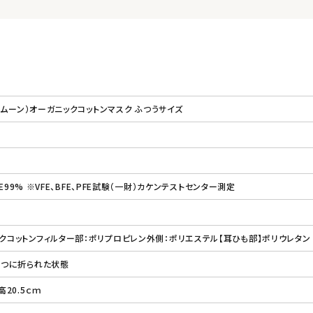
チュラムーン）オーガニックコットンマスク ふつうサイズ
PFE99% ※VFE、BFE、PFE試験（一財）カケンテストセンター測定
ックコットンフィルター部：ポリプロピレン外側：ポリエステル【耳ひも部】ポリウレタン
※2つに折られた状態
高20.5ｃｍ