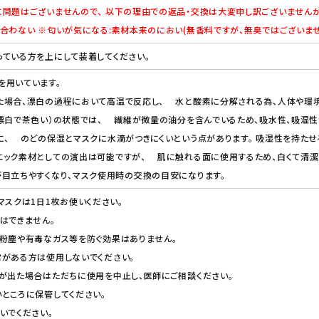
問題はございませんので、 以下の理由での返品・交換は大変申し訳ございませんが
合わない ※匂いが気になる:素材本来のにおい(無香料ですが、無臭ではございま
ている方を上にして装着してください。
を用いています。
た場合、漂白の過程において高温で反応し、 水と酸素に分解される為、人体や環境
漂白で茶色い）の状態では、 繊維が微量の油分を含んでいるため、吸水性、吸湿性
、 のどの保湿とマスクに水滴がつきにくいという点があります。 吸湿性を持たせ
ニック素材としての演出は可能ですが、 肌に触れる面に使用するため、白くて清潔
目立ちやすくなり、マスク使用時の交換の目安になります。
マスクは1日1枚お使いください。
はできません。
な粉塵や有毒なガス等を防ぐ効果はありません。
がある方は使用しないでください。
が出た場合はただちに使用を中止し、医師にご相談ください。
ところに保管してください。
いでください。