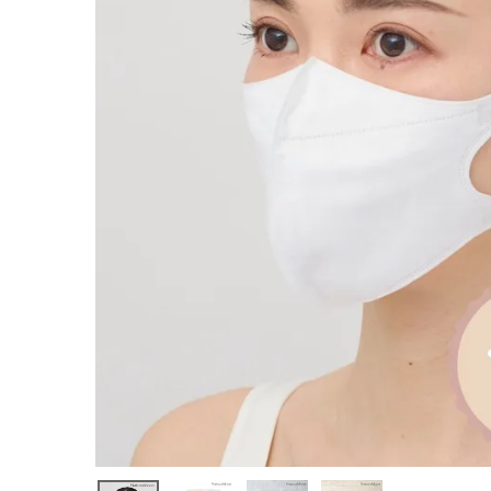
ンマスク ふ
つうサイズ 7
枚入
¥
1,045
(税込)
ホーム
新商品
カテゴリーから探す
美容・コスメ・香水
衛生用品
日用品雑貨