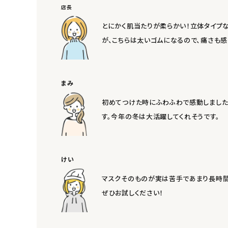
店長
エコリュクス
とにかく肌当たりが柔らかい！立体タイプな
が、こちらは太いゴムになるので、痛さも感
エコメイト
ナチュラプラス
まみ
アルマウィン
初めてつけた時にふわふわで感動しました。
す。今年の冬は大活躍してくれそうです。
アルモニベルツ
コラム・スタッフのおすすめ
けい
ご利用ガイド等
マスクそのものが実は苦手であまり長時間つ
ぜひお試しください！
アカウント情報
ようこそ ゲスト 様