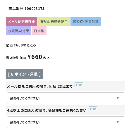
インナー・下着・ナイトウェア
商品番号
100003175
キッズ・ベビー・マタニティ
メール便選択可能
天然由来成分配合
感染症・災害対策
水質汚染対策
日本製
キッチン用品
¥
660
のところ
定価
フード・ドリンク
¥
660
当店特別価格
税込
ブランド
[
6
ポイント進呈 ]
定期購入
メール便をご利用の場合、同梱は3点まで
(必
オリジナルブランド
須)
ナチュラムーン
4点以上のご購入の場合、宅配便をご選択ください
(必
エコリュクス
須)