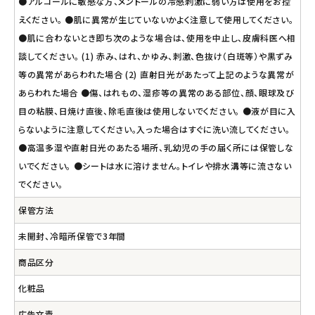
●アルコールに敏感な方、メントールの冷感刺激に弱い方は使用をお控
えください。 ●肌に異常が生じていないかよく注意して使用してください。
●肌に合わないとき即ち次のような場合は、使用を中止し、皮膚科医へ相
談してください。 (1) 赤み、はれ、かゆみ、刺激、色抜け（白斑等）や黒ずみ
等の異常があらわれた場合 (2) 直射日光があたって上記のような異常が
あらわれた場合 ●傷、はれもの、湿疹等の異常のある部位、顔、眼球及び
目の粘膜、日焼け直後、除毛直後は使用しないでください。 ●液が目に入
らないように注意してください。入った場合はすぐに洗い流してください。
●高温多湿や直射日光のあたる場所、乳幼児の手の届く所には保管しな
いでください。 ●シートは水に溶けません。トイレや排水溝等に流さない
でください。
保管方法
未開封、冷暗所保管で3年間
商品区分
化粧品
広告文責