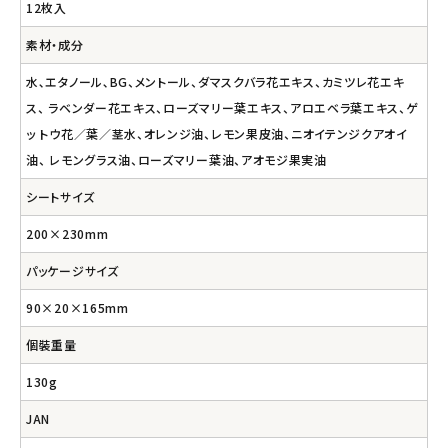
12枚入
素材・成分
水､エタノール､BG、メントール、ダマスクバラ花エキス、カミツレ花エキ
ス、 ラベンダー花エキス、ローズマリー葉エキス、アロエベラ葉エキス、ゲ
ッ トウ花／葉／茎水、オレンジ油、レモン果皮油、ニオイテンジクアオイ
油、 レモングラス油、ローズマリー葉油、アオモジ果実油
シートサイズ
200×230mm
パッケージサイズ
90×20×165mm
個裝重量
130g
JAN