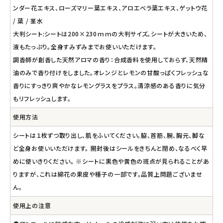
ンダー花エキス、ローズマリー葉エキス、アロエベラ葉エキス、ゲットウ花
/ 葉 / 茎水
大判シート:シートは200×230ｍｍの大判サイズ。シートが大きいため、
液もたっぷり。全身すみずみまでお使いいただけます。
調香師が創香した天然アロマの香り：合成香料を使用しておらず、天然精
油のみで香り付けをしました。オレンジとレモンの甘酸っぱくフレッシュな
香りにすっきり爽やかなレモングラスをプラス。清涼感のある香りに気分
もリフレッシュします。
使用方法
シートは１枚ずつ取り出し、肌をふいてください。脇、首筋、腕、胸元、脚な
ど全身お使いいただけます。 開封後はシールをきちんと閉め、なるべく早
めに使いきりください。 ※シートに黒色や黄色の斑点が見られることがあ
りますが、これは綿花の果皮や種子の一部です。品質上問題ございませ
ん。
使用上の注意