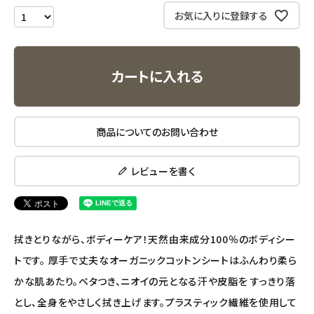
エコメイト
お気に入りに登録する
ナチュラプラス
カートに入れる
アルマウィン
アルモニベルツ
商品についてのお問い合わせ
コラム・スタッフのおすすめ
レビューを書く
ご利用ガイド等
アカウント情報
拭きとりながら、ボディーケア！天然由来成分100％のボディシー
ようこそ ゲスト 様
トです。 厚手で丈夫なオーガニックコットンシートはふんわり柔ら
かな肌あたり。ベタつき、ニオイの元となる汗や皮脂を すっきり落
meeting_room
person
ログイン
会員登録
とし、全身をやさしく拭き上げます。プラスティック繊維を使用して