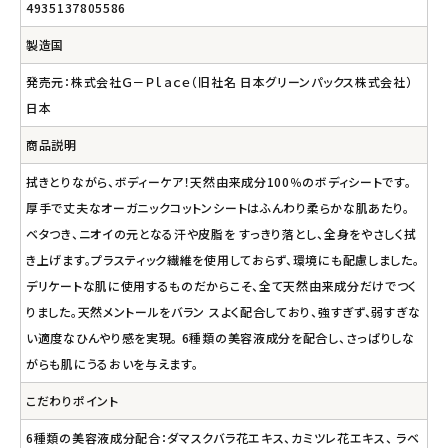
4935137805586
製造国
発売元：株式会社Ｇ－Ｐｌａｃｅ（旧社名 日本グリーンパックス株式会社）
日本
商品説明
拭きとりながら、ボディーケア！天然由来成分100％のボディシートです。
厚手で丈夫なオーガニックコットンシートはふんわり柔らかな肌あたり。
ベタつき、ニオイの元となる汗や皮脂を すっきり落とし、全身をやさしく拭
き上げます。プラスティック繊維を使用しておらず、環境にも配慮しました。
デリケートな肌に使用するものだからこそ、全て天然由来成分だけでつく
りました。天然メントールをバラン スよく配合しており、強すぎず、弱すぎな
い適度なひんやり感を実現。 6種類の美容液成分を配合し、さっぱりしな
がらも肌にうるおいを与えます。
こだわりポイント
6種類の美容液成分配合：ダマスクバラ花エキス、カミツレ花エキス、 ラベ