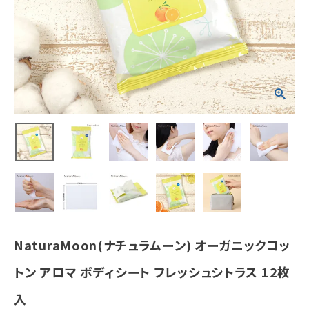
ラス 12枚入
¥
660
(税込)
ホーム
新商品
カテゴリーから探す
美容・コスメ・香水
衛生用品
NaturaMoon(ナチュラムーン) オーガニックコッ
日用品雑貨
トン アロマ ボディシート フレッシュシトラス 12枚
フェムケア
入