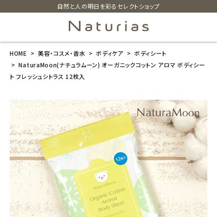
自然と人の明日を彩るセレクトショップ
HOME
美容・コスメ・香水
ボディケア
ボディシート
search
NaturaMoon(ナチュラムーン) オーガニックコットン アロマ ボディシー
ト フレッシュシトラス 12枚入
NaturaMoon
(ナチュラムー
ン) オーガニッ
クコットン アロ
マ ボディシート
フレッシュシト