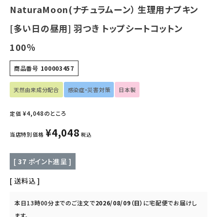
NaturaMoon(ナチュラムーン） 生理用ナプキン
フェムケア
[多い日の昼用] 羽つき トップシートコットン
インナー・下着・ナイトウェア
100％
キッズ・ベビー・マタニティ
商品番号
100003457
キッチン用品
天然由来成分配合
感染症・災害対策
日本製
¥
4,048
のところ
フード・ドリンク
定価
¥
4,048
当店特別価格
税込
ブランド
[
37
ポイント進呈 ]
定期購入
送料込
オリジナルブランド
本日
13時00分
までのご注文で
2026/08/09（日）
に
宅配便
でお届けし
ナチュラムーン
ます。