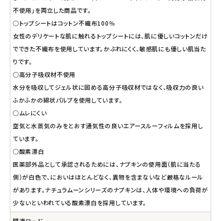
不使用」を両立した商品です。
○トップシートはコットン不織布100％
女性のデリケートな肌に触れるトップシートには、肌に優しいコットンだけ
でできた不織布を使用しています。かぶれにくく、敏感肌にも優しい肌当た
りです。
○高分子吸収材不使用
水分を吸収してジェル状に固める高分子吸収材ではなく、吸収力の良い
ふかふかの綿状パルプを使用しています。
○ムレにくい
空気と水蒸気のみをとおす通気性の良いエアースルーフィルムを採用し
ています。
○酸素漂白
医薬部外品として承認されるためには、ナプキンの使用面（肌に当たる
側）が白色で、においはほとんどなく、異物を含まないなど厳格なルール
があります。ナチュラムーンシリーズのナプキンは、人体や環境への負荷が
少ないといわれている酸素漂白を採用しています。
関連ワード