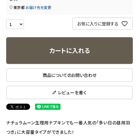
東京都
お届け先を変更
エコリュクス
お気に入りに登録する
エコメイト
ナチュラプラス
カートに入れる
アルマウィン
商品についてのお問い合わせ
アルモニベルツ
コラム・スタッフのおすすめ
レビューを書く
ご利用ガイド等
ナチュラムーン生理用ナプキンでも一番人気の「多い日の昼用羽
アカウント情報
つき」に大容量タイプができました！
ようこそ ゲスト 様