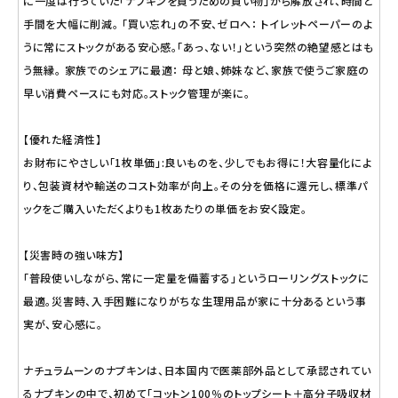
に一度は行っていた「ナプキンを買うための買い物」から解放され、時間と
手間を大幅に削減。 「買い忘れ」の不安、ゼロへ： トイレットペーパーのよ
うに常にストックがある安心感。「あっ、ない！」という突然の絶望感とはも
う無縁。 家族でのシェアに最適： 母と娘、姉妹など、家族で使うご家庭の
早い消費ペースにも対応。ストック管理が楽に。
【優れた経済性】
お財布にやさしい「1枚単価」:良いものを、少しでもお得に！大容量化によ
り、包装資材や輸送のコスト効率が向上。その分を価格に還元し、標準パ
ックをご購入いただくよりも1枚あたりの単価をお安く設定。
【災害時の強い味方】
「普段使いしながら、常に一定量を備蓄する」というローリングストックに
最適。災害時、入手困難になりがちな生理用品が家に十分あるという事
実が、安心感に。
ナチュラムーンのナプキンは、日本国内で医薬部外品として承認されてい
るナプキンの中で、初めて「コットン100％のトップシート＋高分子吸収材