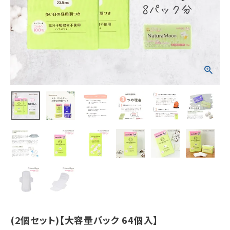
い日の昼用]
羽つき トップシ
ートコットン10
0％
¥
4,048
(税込)
ホーム
新商品
カテゴリーから探す
美容・コスメ・香水
衛生用品
(2個セット)【大容量パック 64個入】
日用品雑貨