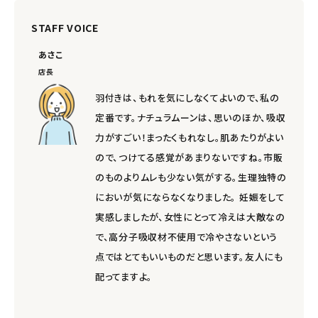
meeting_room
person
ログイン
会員登録
STAFF VOICE
あさこ
店長
羽付きは、もれを気にしなくてよいので、私の
定番です。ナチュラムーンは、思いのほか、吸収
力がすごい！まったくもれなし。肌あたりがよい
ので、つけてる感覚があまりないですね。市販
のものよりムレも少ない気がする。生理独特の
においが気にならなくなりました。 妊娠をして
実感しましたが、女性にとって冷えは大敵なの
で、高分子吸収材不使用で冷やさないという
点ではとてもいいものだと思います。友人にも
配ってますよ。