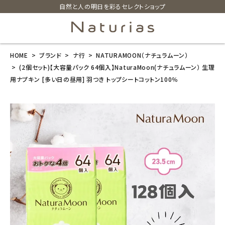
自然と人の明日を彩るセレクトショップ
HOME
ブランド
ナ行
NATURAMOON（ナチュラムーン）
search
(2個セット)【大容量パック 64個入】NaturaMoon(ナチュラムーン） 生理
用ナプキン [多い日の昼用] 羽つき トップシートコットン100％
(2個セット)【大
容量パック 64
個入】NaturaM
oon(ナチュラ
ムーン） 生理
用ナプキン [多