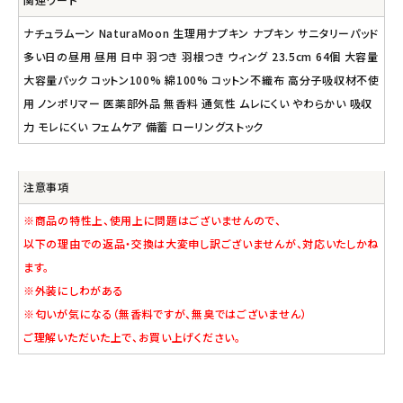
ナチュラムーン NaturaMoon 生理用ナプキン ナプキン サニタリーパッド
多い日の昼用 昼用 日中 羽つき 羽根つき ウィング 23.5cm 64個 大容量
大容量パック コットン100% 綿100% コットン不織布 高分子吸収材不使
用 ノンポリマー 医薬部外品 無香料 通気性 ムレにくい やわらかい 吸収
力 モレにくい フェムケア 備蓄 ローリングストック
注意事項
※商品の特性上、使用上に問題はございませんので、
以下の理由での返品・交換は大変申し訳ございませんが、対応いたしかね
ます。
※外装にしわがある
※匂いが気になる（無香料ですが、無臭ではございません）
ご理解いただいた上で、お買い上げください。