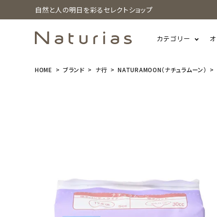
自然と人の明日を彩るセレクトショップ
カテゴリー
オ
HOME
ブランド
ナ行
NATURAMOON（ナチュラムーン）
search
NaturaMoo
n(ナチュラム
ーン) 吸水パ
ッド 30cc 14