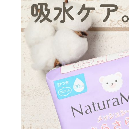
エコメイト
ナチュラプラス
アルマウィン
アルモニベルツ
コラム・スタッフのおすすめ
ご利用ガイド等
アカウント情報
ようこそ ゲスト 様
meeting_room
person
ログイン
会員登録