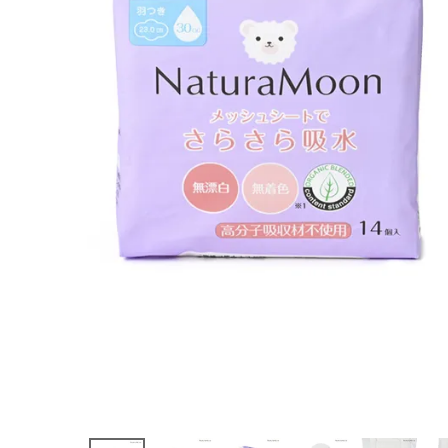
個入 23cm
¥
693
(税込)
ホーム
新商品
カテゴリーから探す
美容・コスメ・香水
衛生用品
日用品雑貨
フェムケア
インナー・下着・ナイトウェア