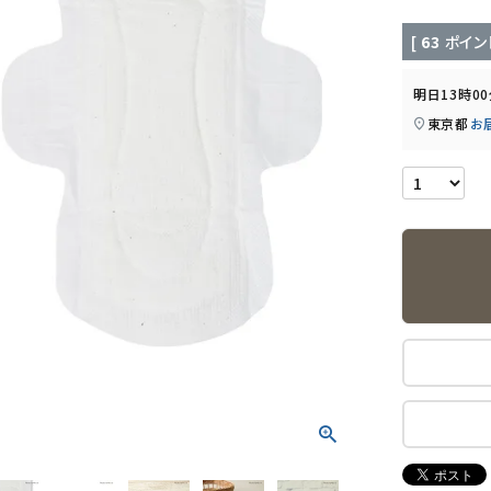
[
63
ポイン
明日
13時0
東京都
お