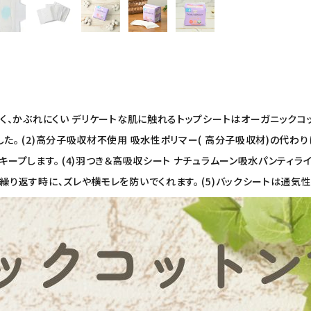
しく、かぶれにくい デリケートな肌に触れるトップシートはオーガニックコ
。 (2)高分子吸収材不使用 吸水性ポリマー( 高分子吸収材)の代わり
キープします。 (4)羽つき＆高吸収シート ナチュラムーン吸水パンティラ
繰り返す時に、ズレや横モレを防いでくれます。 (5)バックシートは通気