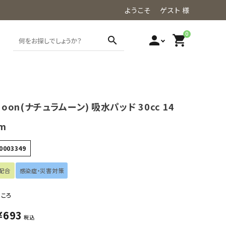
ようこそ ゲスト 様
0
person
shopping_cart
search
Moon(ナチュラムーン) 吸水パッド 30cc 14
m
0003349
配合
感染症・災害対策
ところ
¥
693
税込