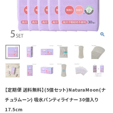
個入り 17.5c
m
¥
3,448
(税込)
ホーム
新商品
カテゴリーから探す
美容・コスメ・香水
衛生用品
【定期便 送料無料】(5個セット)NaturaMoon(ナ
日用品雑貨
チュラムーン) 吸水パンティライナー 30個入り
17.5cm
フェムケア