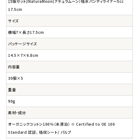
【5個セット】NaturaMoon(ナチュラムーン）吸水パンティライナー5cc
17.5cm
サイズ
横幅7×長さ17.5cm
パッケージサイズ
14.5×7×6.8cm
内容量
30個×5
重量
90g
素材・成分
オーガニックコットン100％（未漂泊） ※ Certified to OE 100
Standard 認証、 吸収シート/ パルプ