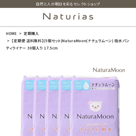
自然と人の明日を彩るセレクトショップ
HOME
定期購入
search
【定期便 送料無料】(5個セット)NaturaMoon(ナチュラムーン) 吸水パン
ティライナー 30個入り 17.5cm
【定期便 送料
無料】(5個セッ
ト)NaturaMoo
n(ナチュラムー
ン) 吸水パンテ
ィライナー 30