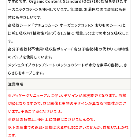
すすめです。 Organic Content Standard（OCS）100認証を受けたオ
ーガニックコットンを使用しています。 無漂白、無着色なので環境にも身
体にもやさしいです。
高吸収シート：「ナチュラムーン オーガニックコットン おりものシート」と
比較し吸収材（植物性パルプ）を1.5倍に 増量。5ccまでの水分を吸収しま
す。
高分子吸収材不使用：吸収性ポリマー( 高分子吸収材)の代わりに植物性
のパルプを使用しています。
メッシュタイプのトップシート：メッシュのシートが水分を素早く吸収し、さ
らさらをキープします。
注意事項
※パッケージリニューアルに伴い、デザインが順次変更となります。 自然
切替となりますので、商品画像と実物のデザインが異なる可能性がござ
います。予めご了承くださいませ。
※商品の特性上、使用上に問題はございませんので、
以下の理由での返品・交換は大変申し訳ございませんが、対応いたしかね
ます。