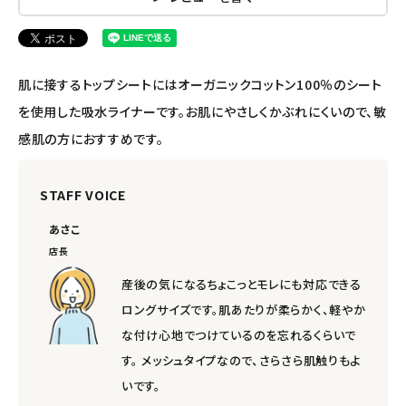
エコメイト
肌に接するトップシートにはオーガニックコットン100％のシート
ナチュラプラス
を使用した吸水ライナーです。お肌にやさしくかぶれにくいので、敏
アルマウィン
感肌の方におすすめです。
アルモニベルツ
STAFF VOICE
コラム・スタッフのおすすめ
あさこ
店長
ご利用ガイド等
産後の気になるちょこっとモレにも対応できる
ロングサイズです。肌あたりが柔らかく、軽やか
アカウント情報
な付け心地でつけているのを忘れるくらいで
ようこそ ゲスト 様
す。 メッシュタイプなので、さらさら肌触りもよ
いです。
meeting_room
person
ログイン
会員登録