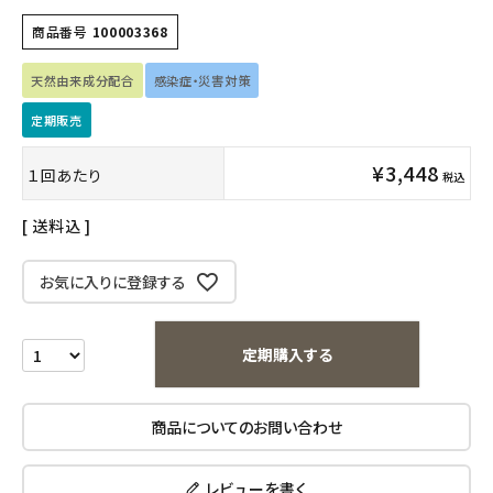
商品番号
100003368
インナー・下着・ナイトウェア
天然由来成分配合
感染症・災害対策
キッズ・ベビー・マタニティ
定期販売
キッチン用品
¥
3,448
１回あたり
税込
フード・ドリンク
送料込
ブランド
お気に入りに登録する
定期購入
定期購入する
オリジナルブランド
商品についてのお問い合わせ
ナチュラムーン
エコリュクス
レビューを書く