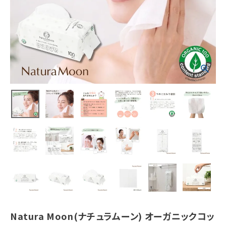
¥
1,650
(税込)
ホーム
新商品
カテゴリーから探す
美容・コスメ・香水
衛生用品
日用品雑貨
フェムケア
Natura Moon(ナチュラムーン) オーガニックコッ
インナー・下着・ナイトウェア