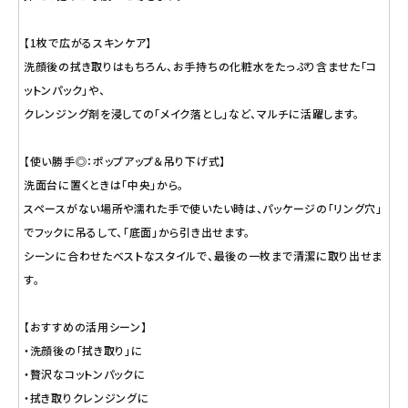
【1枚で広がるスキンケア】
洗顔後の拭き取りはもちろん、お手持ちの化粧水をたっぷり含ませた「コ
ットンパック」や、
クレンジング剤を浸しての「メイク落とし」など、マルチに活躍します。
【使い勝手◎：ポップアップ＆吊り下げ式】
洗面台に置くときは「中央」から。
スペースがない場所や濡れた手で使いたい時は、パッケージの「リング穴」
でフックに吊るして、「底面」から引き出せます。
シーンに合わせたベストなスタイルで、最後の一枚まで清潔に取り出せま
す。
【おすすめの活用シーン】
・洗顔後の「拭き取り」に
・贅沢なコットンパックに
・拭き取りクレンジングに