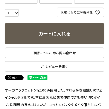
ナチュラプラス
お気に入りに登録する
アルマウィン
カートに入れる
アルモニベルツ
コラム・スタッフのおすすめ
商品についてのお問い合わせ
ご利用ガイド等
レビューを書く
アカウント情報
ようこそ ゲスト 様
オーガニックコットンを100％使用した、やわらかな肌触りのフェ
meeting_room
person
ログイン
会員登録
イシャルタオルです。常に清潔な状態で使用できる使い切りタイ
プ。洗顔後の吸水はもちろん、コットンパックやメイク落としなど、