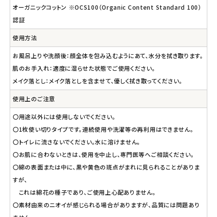
オーガニックコットン ※OCS100（Organic Content Standard 100）
認証
使用方法
お風呂上りや洗顔後：顔全体を包み込むようにあて、水分を拭き取ります。
肌のお手入れ：適度に湿らせた状態でご使用ください。
メイク落とし：メイク落としを含ませて、優しく拭き取ってください。
使用上のご注意
〇用途以外には使用しないでください。
〇1枚使い切りタイプです。連続使用や洗濯等の再利用はできません。
〇トイレに流さないでください。水に溶けません。
〇お肌に合わないときは、使用を中止し、専門医等へご相談ください。
〇綿の表面または中に、黒や黄色の斑点がまれに見られることがありま
すが、
これは綿花の種子であり、ご使用上心配ありません。
〇素材由来のニオイが感じられる場合がありますが、品質には問題あり