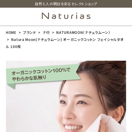
自然と人の明日を彩るセレクトショップ
HOME
ブランド
ナ行
NATURAMOON（ナチュラムーン）
search
Natura Moon(ナチュラムーン) オーガニックコットン フェイシャルタオ
ル 100枚
Natura Moon
(ナチュラムー
ン) オーガニッ
クコットン フェ
イシャルタオル
100枚