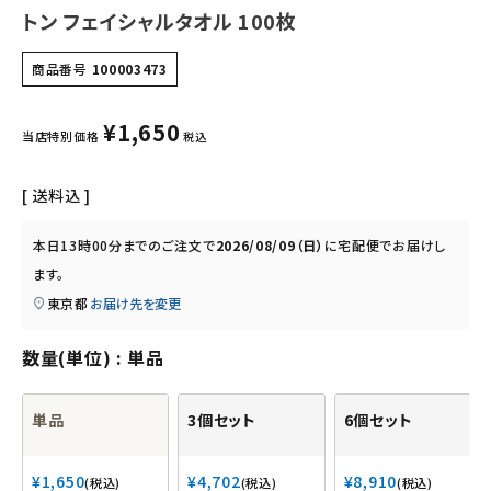
トン フェイシャルタオル 100枚
キッズ・ベビー・マタニティ
商品番号
100003473
キッチン用品
¥
1,650
当店特別価格
税込
フード・ドリンク
送料込
ブランド
本日
13時00分
までのご注文で
2026/08/09（日）
に
宅配便
でお届けし
定期購入
ます。
東京都
お届け先を変更
オリジナルブランド
数量(単位)
単品
ナチュラムーン
単品
3個セット
6個セット
エコリュクス
¥
1,650
¥
4,702
¥
8,910
税込
税込
税込
エコメイト